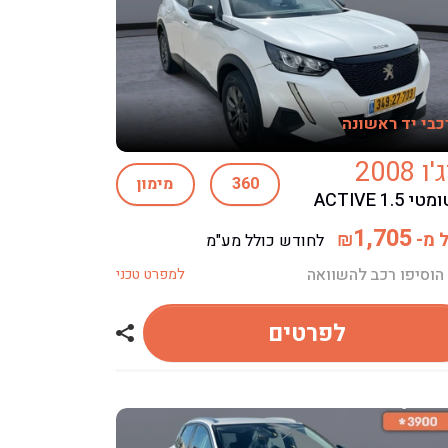
כבי יד ראשונה
 2008
360
מימון
 ACTIVE 1.5
1,705
 מ-
₪
לחודש כולל מע"מ
הוסיפו רכב להשוואה
למפרט טכני
לפרטים
ג'ו 2008
שתף רכב פיג'ו 2008