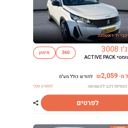
כבי יד ראשונה
 3008
360
מימון
אוטומטי ACTIVE PACK
2,059
 מ-
₪
לחודש כולל מע"מ
הוסיפו רכב להשוואה
למפרט טכני
ג'ו 3008
לפרטים
שתף רכב פיג'ו 3008