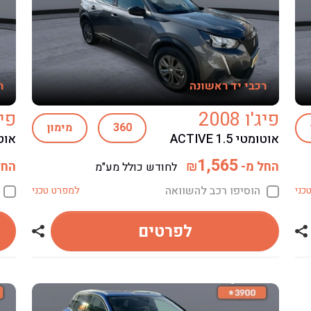
רכבי יד ראשונה
ר
פיג'ו 2008
פיג'ו
360
מימון
אוטומטי ACTIVE 1.5
אוטומטי
1,565
החל מ-
החל
₪
לחודש כולל מע"מ
הוסיפו רכב להשוואה
כני
למפרט טכני
לפרטים
שתף רכב פיג'ו 2008
שתף רכב פי