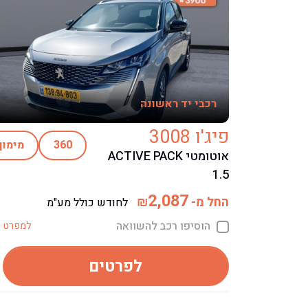
רכבי יד ראשונה
פיג'ו 3008
360
מימון
אוטומטי ACTIVE PACK
1.5
2,087
החל מ-
₪
לחודש כולל מע"מ
הוסיפו רכב להשוואה
למפרט ט
לפרטים