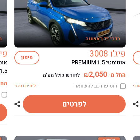
רכבי יד ראשונה
ר
פיג'ו 3008
פיג'ו
מימון
אוטומטי PREMIUM 1.5
1.5
2,050
החל מ-
₪
לחודש כולל מע"מ
החל
הוסיפו רכב להשוואה
כני
למפרט טכני
לפרטים
שתף רכב פיג'ו 5008
שתף רכב פי