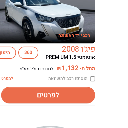
רכבי יד ראשונה
פיג'ו 2008
360
מימון
אוטומטי PREMIUM 1.5
1,132
החל מ-
₪
לחודש כולל מע"מ
הוסיפו רכב להשוואה
למפרט ט
לפרטים