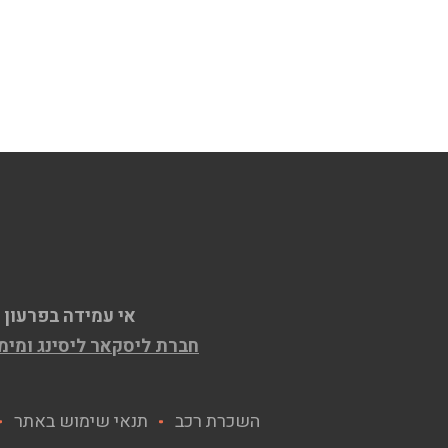
אי עמידה בפרעון 
חברת ליסקאר ליסינג ומימון בע"מ ח.פ. 515609667, המחזיקה ברישיון למת
השכרת רכב
תנאי שימוש באתר