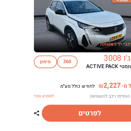
כבי יד ראשונה
 3008
360
מימון
אוטומטי ACTIVE PACK
2,227
 מ-
₪
לחודש כולל מע"מ
הוסיפו רכב להשוואה
למפרט טכני
לפרטים
ג'ו 3008
שתף רכב פיג'ו 3008