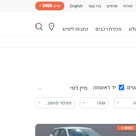
3900
אודות
סניפים
צרו קשר
English
חייגו
*
לוג
מכירת רכבים
כתבות ליסינג
ים
יד ראשונה
מיין לפי
ה
שנה
מספר מושבים