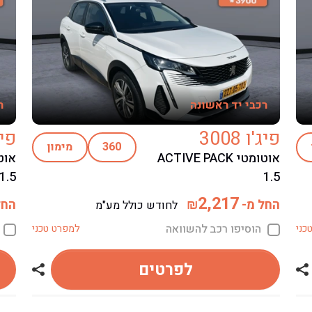
רכבי יד ראשונה
ר
פיג'ו 3008
פיג'ו
360
מימון
אוטומטי ACTIVE PACK
1.5
1.5
2,217
החל מ-
החל
₪
לחודש כולל מע"מ
הוסיפו רכב להשוואה
כני
למפרט טכני
לפרטים
שתף רכב פיג'ו 3008
שתף רכב פי