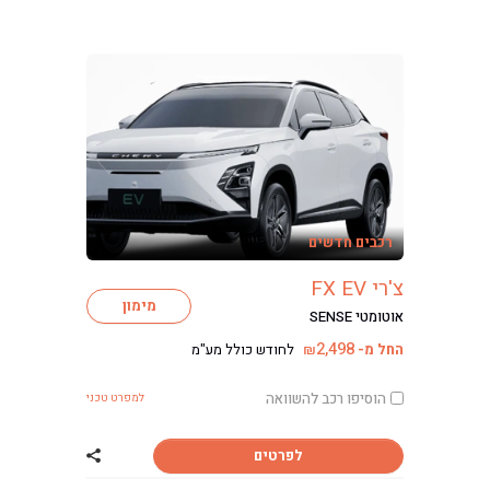
רכבים חדשים
צ'רי FX EV
מימון
אוטומטי SENSE
2,498
החל מ-
לחודש כולל מע"מ
₪
הוסיפו רכב להשוואה
למפרט טכני
לפרטים
שתף רכב צ'רי FX EV