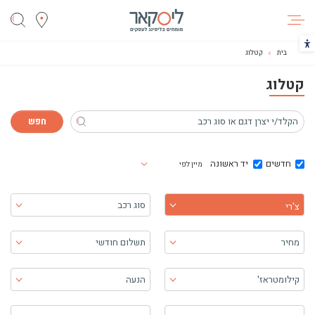
ליסקאר
הכפתור משנה את צבעי הקונטרסט
בית
קטלוג
קטלוג
חדשים
יד ראשונה
מיין לפי
בחר יצרן
סוג רכב
צ'רי
מחיר
תשלום חודשי
קילומטראז'
הנעה