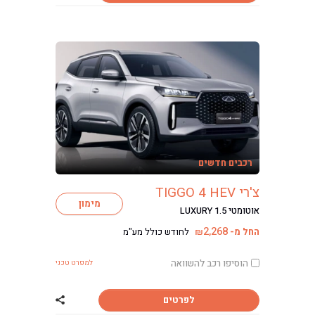
כתבות ליסינג
רכבים חדשים
צ'רי TIGGO 4 HEV
מימון
אוטומטי LUXURY 1.5
2,268
החל מ-
לחודש כולל מע"מ
₪
הוסיפו רכב להשוואה
למפרט טכני
לפרטים
שתף רכב צ'רי TIGGO 4 HEV