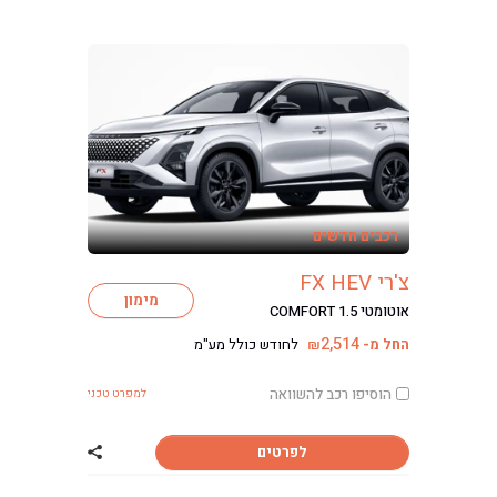
רכבים חדשים
צ'רי FX HEV
מימון
אוטומטי COMFORT 1.5
2,514
החל מ-
לחודש כולל מע"מ
₪
הוסיפו רכב להשוואה
למפרט טכני
לפרטים
שתף רכב צ'רי FX HEV