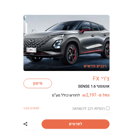
רכבים חדשים
צ'רי FX
מימון
אוטומטי SENSE 1.6
2,197
החל מ-
לחודש כולל מע"מ
₪
הוסיפו רכב להשוואה
למפרט טכני
לפרטים
שתף רכב צ'רי FX