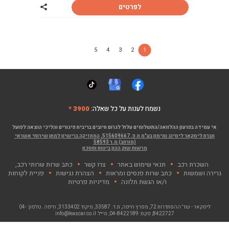
לפרטים
שתף רכב צ'רי TIGGO 7 PRO
5
4
3
2
1
נשמח לענות על כל שאלה:
3900 *
אי עמידה בפרעון ההלוואה/התשלומים עלול לגרום חיובים בריבית פיגורים והליכי הוצאה לפועל
חברת ליסקאר ליסינג ומימון בע"מ ח.פ. 515609667, המחזיקה ברישיון למתן שירותי אשראי
(מורחב) מ.ר 58593
מרשות שוק ההון ביטוח וחסכון
השכרת רכב
תנאי שימוש באתר
צרו קשר
כתב שרות שרותי רכב,
גרירה ושמשות
כתב שרות פנסים ומראות
הצהרת נגישות
פניית לקוחות
ו/או הגשת תלונה
מדיניות פרטיות
ליסקאר - שד' ההסתדרות 72, מפרץ חיפה
, ת.ד. 33587, מיקוד 3133402, חיפה. טלפון:
04-
8422727
, פקס:
04-8422189
, מייל:
info@leascar.co.il
© כל הזכויות שמורות לליסקאר בע"מ 2026