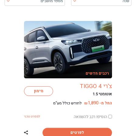
שנה
מספר מושבים
בעת בחירה, התוכן יטען ויש להתקדם קדימה כדי לקבל את התוכן
רכבים חדשים
צ'רי TIGGO 4
מימון
אוטומטי 1.5
1,890
החל מ-
לחודש כולל מע"מ
₪
הוסיפו רכב להשוואה
למפרט טכני
לפרטים
שתף רכב צ'רי TIGGO 4