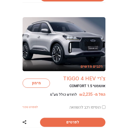
רכבים חדשים
צ'רי TIGGO 4 HEV
מימון
אוטומטי COMFORT 1.5
2,235
החל מ-
לחודש כולל מע"מ
₪
הוסיפו רכב להשוואה
למפרט טכני
לפרטים
שתף רכב צ'רי TIGGO 4 HEV