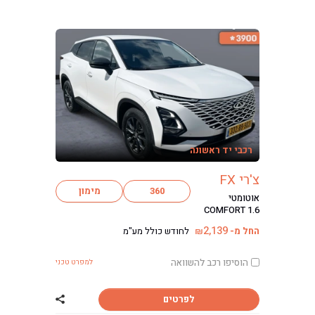
רכבי יד ראשונה
צ'רי FX
360
מימון
אוטומטי
COMFORT 1.6
2,139
החל מ-
לחודש כולל מע"מ
₪
הוסיפו רכב להשוואה
למפרט טכני
לפרטים
שתף רכב צ'רי FX