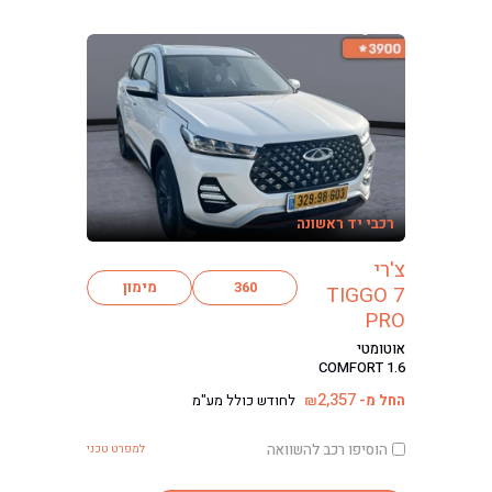
רכבי יד ראשונה
צ'רי
360
מימון
TIGGO 7
PRO
אוטומטי
COMFORT 1.6
2,357
החל מ-
לחודש כולל מע"מ
₪
הוסיפו רכב להשוואה
למפרט טכני