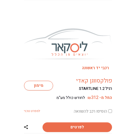
רכבי יד ראשונה
ליסינג
פולקסווגן קאדי
ליסינג מימוני
מימון
רגיל STARTLINE 1.2
ליסינג תפעולי
312
החל מ-
לחודש כולל מע"מ
₪
ליסינג פרטי
השכרת רכב
הוסיפו רכב להשוואה
למפרט טכני
חפשו רכב בקטלוג
מכירת רכבים
לפרטים
שתף רכב פולקסוו
כתבות ליסינג