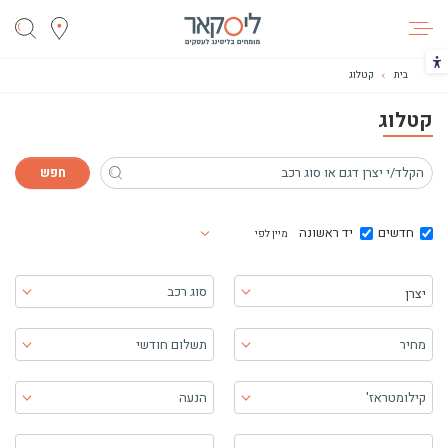
ליסקאר
הכפתור משנה את צבעי הקונטרסט
בית
קטלוג
קטלוג
חדשים
יד ראשונה
מיין לפי
בחר יצרן
סוג רכב
יצרן
מחיר
תשלום חודשי
קילומטראז'
הנעה