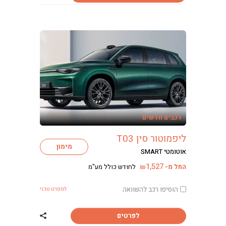
רכבים חדשים
ליפמוטור סין T03
מימון
אוטומטי SMART
1,527
החל מ-
לחודש כולל מע"מ
₪
הוסיפו רכב להשוואה
למפרט טכני
לפרטים
שתף רכב ליפמוטור ס