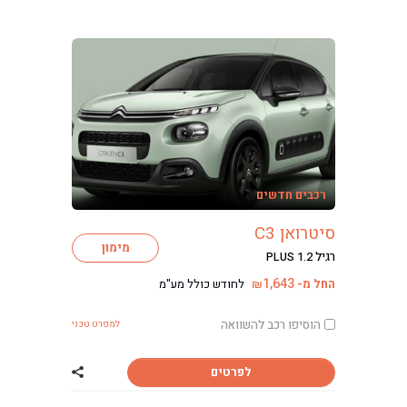
רכבים חדשים
סיטרואן C3
מימון
רגיל PLUS 1.2
1,643
החל מ-
לחודש כולל מע"מ
₪
הוסיפו רכב להשוואה
למפרט טכני
לפרטים
שתף רכב סיטרואן 3