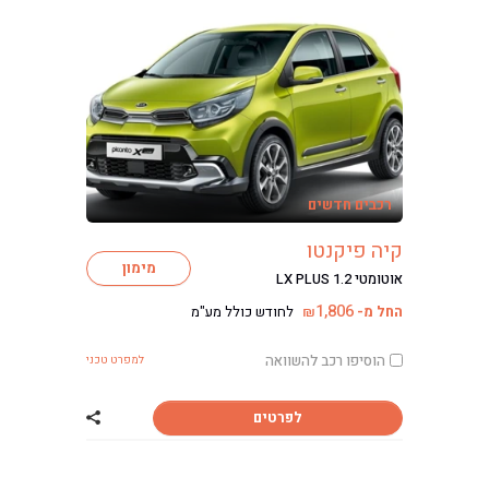
רכבים חדשים
קיה פיקנטו
מימון
אוטומטי LX PLUS 1.2
1,806
החל מ-
לחודש כולל מע"מ
₪
הוסיפו רכב להשוואה
למפרט טכני
לפרטים
שתף רכב קיה פיק