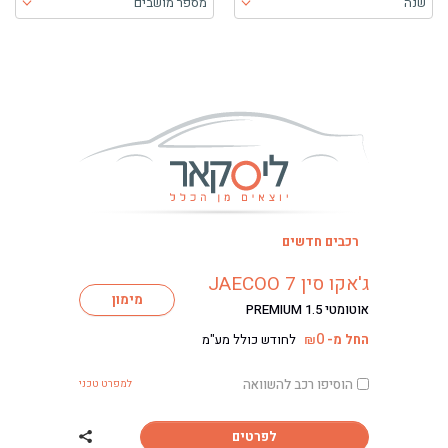
שנה
מספר מושבים
בעת בחירה, התוכן יטען ויש להתקדם קדימה כדי לקבל את התוכן
רכבים חדשים
ג'אקו סין JAECOO 7
מימון
אוטומטי PREMIUM 1.5
0
החל מ-
לחודש כולל מע"מ
₪
הוסיפו רכב להשוואה
למפרט טכני
לפרטים
שתף רכב ג'אקו סין COO 7