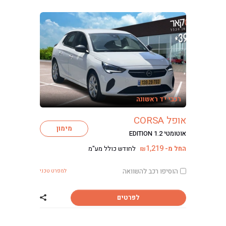
רכבי יד ראשונה
אופל CORSA
מימון
אוטומטי EDITION 1.2
1,219
החל מ-
לחודש כולל מע"מ
₪
הוסיפו רכב להשוואה
למפרט טכני
לפרטים
שתף רכב אופל CORSA