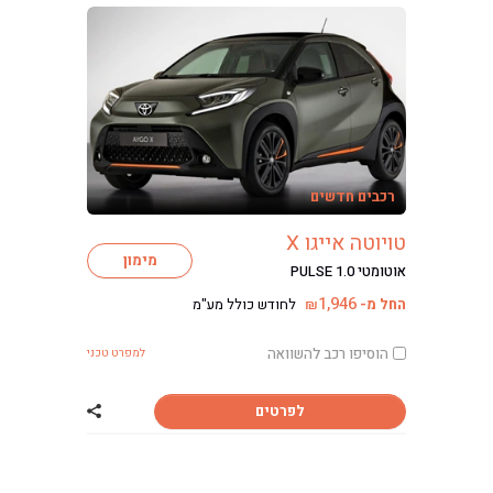
רכבים חדשים
טויוטה אייגו X
מימון
אוטומטי PULSE 1.0
1,946
החל מ-
לחודש כולל מע"מ
₪
הוסיפו רכב להשוואה
למפרט טכני
לפרטים
שתף רכב טויוטה אי