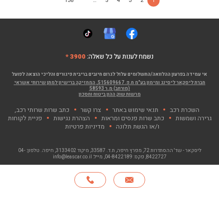
138
…
5
4
3
2
1
נשמח לענות על כל שאלה:
3900 *
אי עמידה בפרעון ההלוואה/התשלומים עלול לגרום חיובים בריבית פיגורים והליכי הוצאה לפועל
חברת ליסקאר ליסינג ומימון בע"מ ח.פ. 515609667, המחזיקה ברישיון למתן שירותי אשראי
(מורחב) מ.ר 58593
מרשות שוק ההון ביטוח וחסכון
השכרת רכב
תנאי שימוש באתר
צרו קשר
כתב שרות שרותי רכב,
גרירה ושמשות
כתב שרות פנסים ומראות
הצהרת נגישות
פניית לקוחות
ו/או הגשת תלונה
מדיניות פרטיות
ליסקאר - שד' ההסתדרות 72, מפרץ חיפה
, ת.ד. 33587, מיקוד 3133402, חיפה. טלפון:
04-
8422727
, פקס:
04-8422189
, מייל:
info@leascar.co.il
© כל הזכויות שמורות לליסקאר בע"מ 2026
האתר פותח ע"י NGSOFT, קישור יפתח בחלון חדש"
חייגו
*
אודות
סניפים
צרו קשר
English
3900