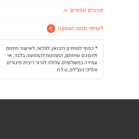
פרטים נוספים
לשינוי מבנה העסקה
* כפוף למחירון היבואן, למלאי, לאישור חיתום
ולהסכם שיחתם, התמונות להמחשה בלבד, אי
עמידה בתשלומים עלולה לגרור ריבית פיגורים
והליכי הוצ"לפ, ט.ל.ח.