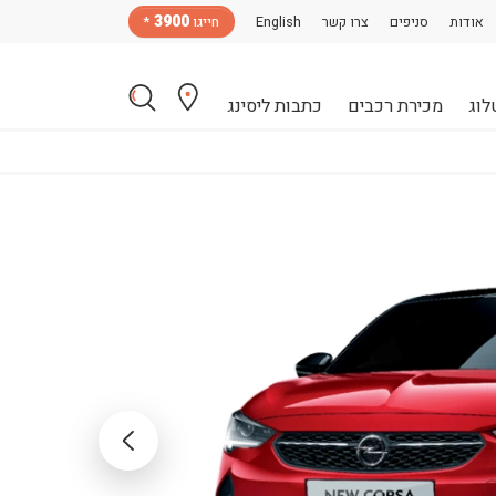
3900
אודות
סניפים
צרו קשר
English
חייגו
*
לוג
מכירת רכבים
כתבות ליסינג