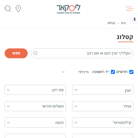
ליסקאר
הכפתור משנה את צבעי הקונטרסט
בית
קטלוג
קטלוג
חדשים
יד ראשונה
מיין לפי
בחר יצרן
סוג רכב
יצרן
מחיר
תשלום חודשי
קילומטראז'
הנעה