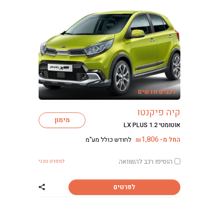
רכבים חדשים
קיה פיקנטו
מימון
אוטומטי LX PLUS 1.2
1,806
החל מ-
לחודש כולל מע"מ
₪
הוסיפו רכב להשוואה
למפרט טכני
לפרטים
שתף רכב קיה פיק