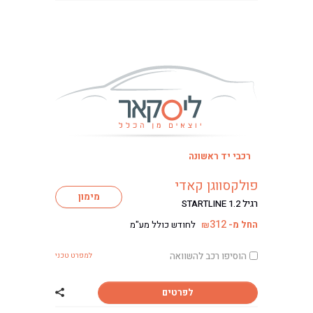
רכבי יד ראשונה
ליסינג
פולקסווגן קאדי
ליסינג מימוני
מימון
רגיל STARTLINE 1.2
ליסינג תפעולי
312
החל מ-
לחודש כולל מע"מ
₪
ליסינג פרטי
השכרת רכב
הוסיפו רכב להשוואה
למפרט טכני
חפשו רכב בקטלוג
מכירת רכבים
לפרטים
שתף רכב פולקסוו
כתבות ליסינג