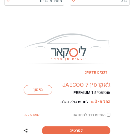
שנה
מספר מושבים
בעת בחירה, התוכן יטען ויש להתקדם קדימה כדי לקבל את התוכן
רכבים חדשים
ג'אקו סין JAECOO 7
מימון
אוטומטי PREMIUM 1.5
0
החל מ-
לחודש כולל מע"מ
₪
הוסיפו רכב להשוואה
למפרט טכני
לפרטים
שתף רכב ג'אקו סין COO 7