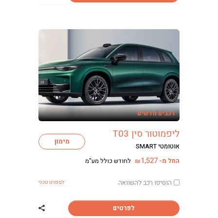
רכבים חדשים
ליפמוטור סין T03
מימון
אוטומטי SMART
1,527
החל מ-
לחודש כולל מע"מ
₪
הוסיפו רכב להשוואה
למפרט טכני
לפרטים
שתף רכב ליפמוטור ס