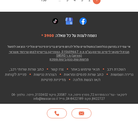
138
…
5
4
3
2
1
נשמח לענות על כל שאלה:
3900 *
אי עמידה בפרעון ההלוואה/התשלומים עלול לגרום חיובים בריבית פיגורים והליכי הוצאה לפועל
חברת ליסקאר ליסינג ומימון בע"מ ח.פ. 515609667, המחזיקה ברישיון למתן שירותי אשראי
(מורחב) מ.ר 58593
מרשות שוק ההון ביטוח וחסכון
השכרת רכב
תנאי שימוש באתר
צרו קשר
כתב שרות שרותי רכב,
גרירה ושמשות
כתב שרות פנסים ומראות
הצהרת נגישות
פניית לקוחות
ו/או הגשת תלונה
מדיניות פרטיות
ליסקאר - שד' ההסתדרות 72, מפרץ חיפה
, ת.ד. 33587, מיקוד 3133402, חיפה. טלפון:
04-
8422727
, פקס:
04-8422189
, מייל:
info@leascar.co.il
© כל הזכויות שמורות לליסקאר בע"מ 2026
האתר פותח ע"י NGSOFT, קישור יפתח בחלון חדש"
חייגו
*
אודות
סניפים
צרו קשר
English
3900