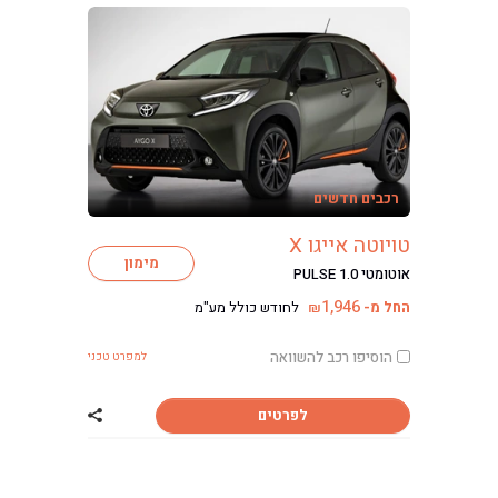
רכבים חדשים
טויוטה אייגו X
מימון
אוטומטי PULSE 1.0
1,946
החל מ-
לחודש כולל מע"מ
₪
הוסיפו רכב להשוואה
למפרט טכני
לפרטים
שתף רכב טויוטה אי