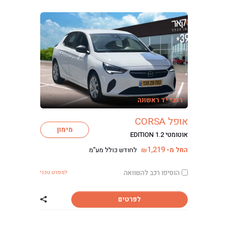
רכבי יד ראשונה
אופל CORSA
מימון
אוטומטי EDITION 1.2
1,219
החל מ-
לחודש כולל מע"מ
₪
הוסיפו רכב להשוואה
למפרט טכני
לפרטים
שתף רכב אופל CORSA