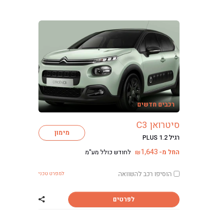
רכבים חדשים
סיטרואן C3
מימון
רגיל PLUS 1.2
1,643
החל מ-
לחודש כולל מע"מ
₪
הוסיפו רכב להשוואה
למפרט טכני
לפרטים
שתף רכב סיטרואן 3