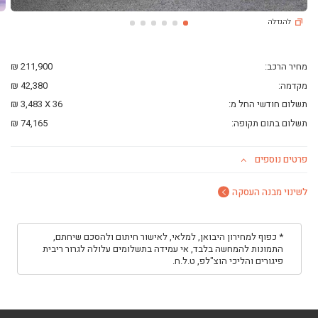
ליסינג פרטי
להגדלה
השכרת רכב
חפשו רכב בקטלוג
מכירת רכבים
מחיר הרכב:
211,900 ₪
כתבות ליסינג
מקדמה:
42,380 ₪
תשלום חודשי החל מ:
36
X
3,483 ₪
תשלום בתום תקופה:
74,165 ₪
פרטים נוספים
לשינוי מבנה העסקה
* כפוף למחירון היבואן, למלאי, לאישור חיתום ולהסכם שיחתם,
התמונות להמחשה בלבד, אי עמידה בתשלומים עלולה לגרור ריבית
פיגורים והליכי הוצ"לפ, ט.ל.ח.