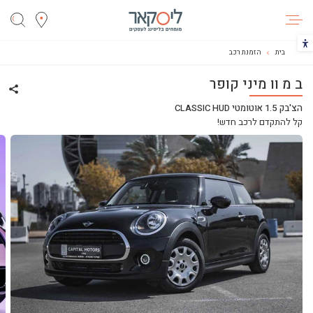
ליסקאר
הכפתור משנה את צבעי הקונטרסט
בית
הזמנת רכב
ב מ וו מיני קופר
שתף 
הצ'בק 1.5 אוטומטי CLASSIC HUD
קל להתקדם לרכב חדש!
ליסינג
ליסינג מימוני
ליסינג תפעולי