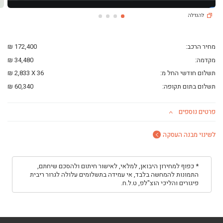
ליסינג פרטי
להגדלה
השכרת רכב
חפשו רכב בקטלוג
מכירת רכבים
מחיר הרכב:
172,400 ₪
כתבות ליסינג
מקדמה:
34,480 ₪
תשלום חודשי החל מ:
36
X
2,833 ₪
תשלום בתום תקופה:
60,340 ₪
פרטים נוספים
לשינוי מבנה העסקה
* כפוף למחירון היבואן, למלאי, לאישור חיתום ולהסכם שיחתם,
התמונות להמחשה בלבד, אי עמידה בתשלומים עלולה לגרור ריבית
פיגורים והליכי הוצ"לפ, ט.ל.ח.