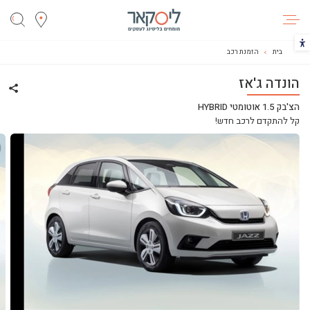
ליסקאר
הכפתור משנה את צבעי הקונטרסט
בית
הזמנת רכב
הונדה ג'אז
שתף 
הצ'בק 1.5 אוטומטי HYBRID
קל להתקדם לרכב חדש!
ליסינג
ליסינג מימוני
ליסינג תפעולי