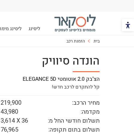
הכפתור משנה את צבעי הקונטרסט
ליסינג
ליסינג מימונ
ליסקאר
בית
הזמנת רכב
הונדה סיוויק
הצ'בק 2.0 אוטומטי ELEGANCE 5D
קל להתקדם לרכב חדש!
מחיר הרכב:
219,900 ₪
מקדמה:
43,980 ₪
תשלום חודשי החל מ:
36
X
3,614 ₪
תשלום בתום תקופה:
76,965 ₪