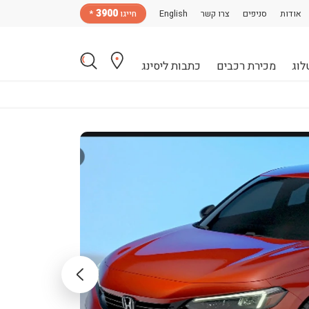
3900
אודות
סניפים
צרו קשר
English
חייגו
*
לוג
מכירת רכבים
כתבות ליסינג