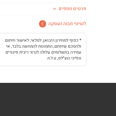
פרטים נוספים
לשינוי מבנה העסקה
* כפוף למחירון היבואן, למלאי, לאישור חיתום
ולהסכם שיחתם, התמונות להמחשה בלבד, אי
עמידה בתשלומים עלולה לגרור ריבית פיגורים
והליכי הוצ"לפ, ט.ל.ח.