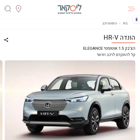
ליסקאר
הכפתור משנה את צבעי הקונטרסט
בית
הזמנת רכב
הונדה HR-V
שתף ר
הצ'בק 1.5 אוטומטי ELEGANCE
קל להתקדם לרכב חדש!
ליסינג
ליסינג מימוני
ליסינג תפעולי