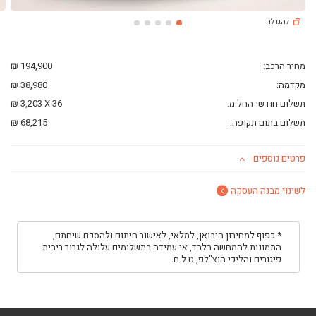
ליסינג פרטי
להגדלה
השכרת רכב
חפשו רכב בקטלוג
מכירת רכבים
מחיר הרכב:
194,900 ₪
כתבות ליסינג
מקדמה:
38,980 ₪
תשלום חודשי החל מ:
36
X
3,203 ₪
תשלום בתום תקופה:
68,215 ₪
פרטים נוספים
לשינוי מבנה העסקה
* כפוף למחירון היבואן, למלאי, לאישור חיתום ולהסכם שיחתם,
התמונות להמחשה בלבד, אי עמידה בתשלומים עלולה לגרור ריבית
פיגורים והליכי הוצ"לפ, ט.ל.ח.