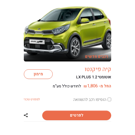
רכבים חדשים
קיה פיקנטו
מימון
אוטומטי LX PLUS 1.2
1,806
החל מ-
לחודש כולל מע"מ
₪
הוסיפו רכב להשוואה
למפרט טכני
לפרטים
שתף רכב קיה פיק