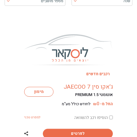
שנה
מספר מושבים
בעת בחירה, התוכן יטען ויש להתקדם קדימה כדי לקבל את התוכן
רכבים חדשים
ג'אקו סין JAECOO 7
מימון
אוטומטי PREMIUM 1.5
0
החל מ-
לחודש כולל מע"מ
₪
הוסיפו רכב להשוואה
למפרט טכני
לפרטים
שתף רכב ג'אקו סין COO 7