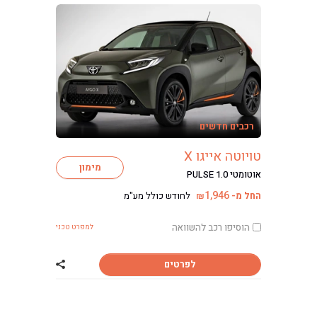
רכבים חדשים
טויוטה אייגו X
מימון
אוטומטי PULSE 1.0
1,946
החל מ-
לחודש כולל מע"מ
₪
הוסיפו רכב להשוואה
למפרט טכני
לפרטים
שתף רכב טויוטה אי