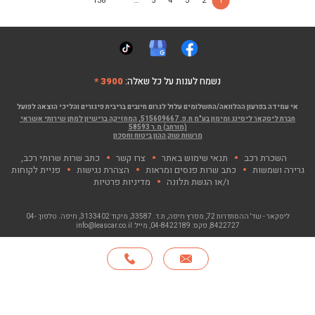
138
…
5
4
3
2
1
נשמח לענות על כל שאלה:
3900 *
אי עמידה בפרעון ההלוואה/התשלומים עלול לגרום חיובים בריבית פיגורים והליכי הוצאה לפועל
חברת ליסקאר ליסינג ומימון בע"מ ח.פ. 515609667, המחזיקה ברישיון למתן שירותי אשראי
(מורחב) מ.ר 58593
מרשות שוק ההון ביטוח וחסכון
השכרת רכב
תנאי שימוש באתר
צרו קשר
כתב שרות שרותי רכב,
גרירה ושמשות
כתב שרות פנסים ומראות
הצהרת נגישות
פניית לקוחות
ו/או הגשת תלונה
מדיניות פרטיות
ליסקאר - שד' ההסתדרות 72, מפרץ חיפה
, ת.ד. 33587, מיקוד 3133402, חיפה. טלפון:
04-
8422727
, פקס:
04-8422189
, מייל:
info@leascar.co.il
© כל הזכויות שמורות לליסקאר בע"מ 2026
האתר פותח ע"י NGSOFT, קישור יפתח בחלון חדש"
חייגו
*
אודות
סניפים
צרו קשר
English
3900