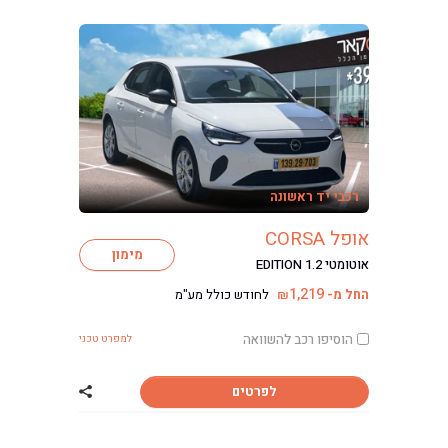
רכבי יד ראשונה
אופל CORSA
מימון
אוטומטי EDITION 1.2
1,219
החל מ-
לחודש כולל מע"מ
₪
הוסיפו רכב להשוואה
למפרט טכני
לפרטים
שתף רכב אופל CORSA