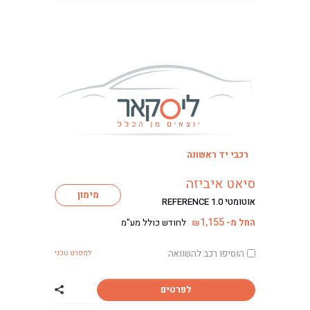
רכבי יד ראשונה
ליסינג
סיאט איביזה
ליסינג מימוני
מימון
אוטומטי REFERENCE 1.0
ליסינג תפעולי
1,155
החל מ-
לחודש כולל מע"מ
₪
ליסינג פרטי
השכרת רכב
הוסיפו רכב להשוואה
למפרט טכני
חפשו רכב בקטלוג
מכירת רכבים
לפרטים
שתף רכב סיאט אי
כתבות ליסינג