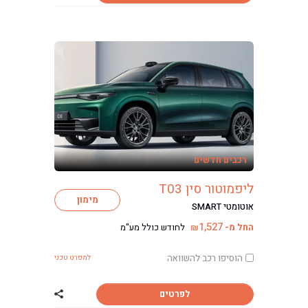
רכבים חדשים
ליפמוטור סין T03
מימון
אוטומטי SMART
1,527
החל מ-
לחודש כולל מע"מ
₪
הוסיפו רכב להשוואה
למפרט טכני
לפרטים
שתף רכב ליפמוטור ס