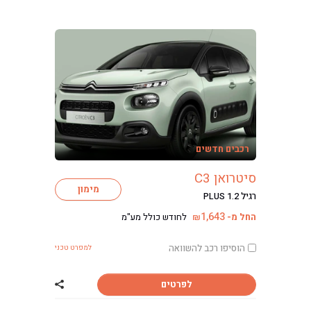
רכבים חדשים
סיטרואן C3
מימון
רגיל PLUS 1.2
1,643
החל מ-
לחודש כולל מע"מ
₪
הוסיפו רכב להשוואה
למפרט טכני
לפרטים
שתף רכב סיטרואן 3