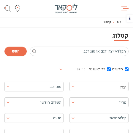
ליסקאר
הכפתור משנה את צבעי הקונטרסט
בית
קטלוג
קטלוג
חדשים
יד ראשונה
מיין לפי
בחר יצרן
סוג רכב
יצרן
מחיר
תשלום חודשי
קילומטראז'
הנעה