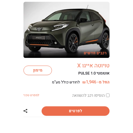
רכבים חדשים
טויוטה אייגו X
מימון
אוטומטי PULSE 1.0
1,946
החל מ-
לחודש כולל מע"מ
₪
הוסיפו רכב להשוואה
למפרט טכני
לפרטים
שתף רכב טויוטה אי