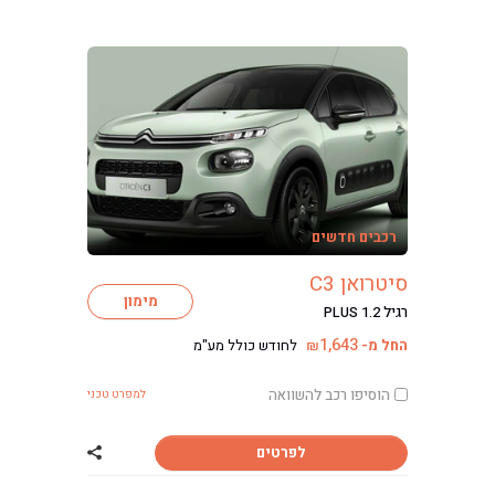
רכבים חדשים
סיטרואן C3
מימון
רגיל PLUS 1.2
1,643
החל מ-
לחודש כולל מע"מ
₪
הוסיפו רכב להשוואה
למפרט טכני
לפרטים
שתף רכב סיטרואן 3