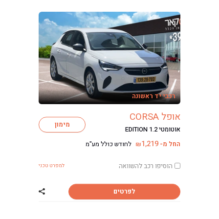
רכבי יד ראשונה
אופל CORSA
מימון
אוטומטי EDITION 1.2
1,219
החל מ-
לחודש כולל מע"מ
₪
הוסיפו רכב להשוואה
למפרט טכני
לפרטים
שתף רכב אופל CORSA