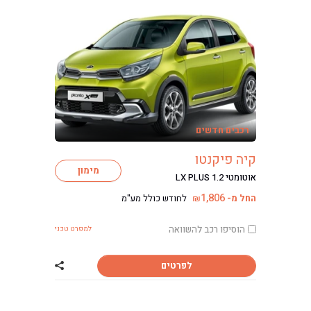
רכבים חדשים
קיה פיקנטו
מימון
אוטומטי LX PLUS 1.2
1,806
החל מ-
לחודש כולל מע"מ
₪
הוסיפו רכב להשוואה
למפרט טכני
לפרטים
שתף רכב קיה פיק