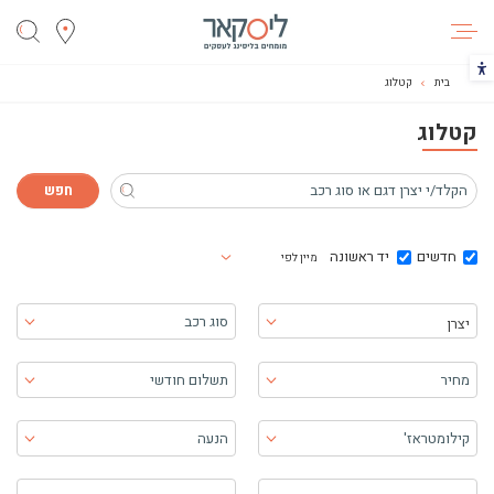
ליסקאר
הכפתור משנה את צבעי הקונטרסט
בית
קטלוג
קטלוג
חדשים
יד ראשונה
מיין לפי
בחר יצרן
סוג רכב
יצרן
מחיר
תשלום חודשי
קילומטראז'
הנעה