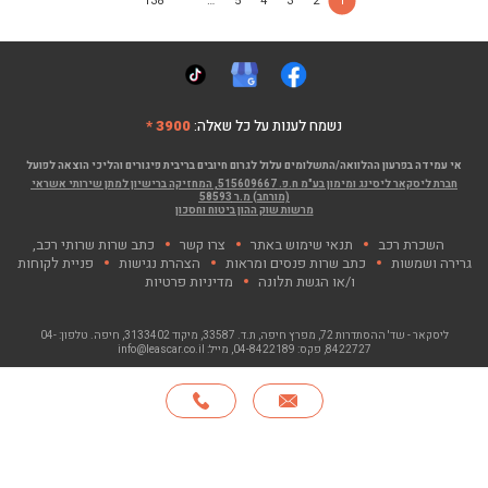
138
…
5
4
3
2
1
נשמח לענות על כל שאלה:
3900 *
אי עמידה בפרעון ההלוואה/התשלומים עלול לגרום חיובים בריבית פיגורים והליכי הוצאה לפועל
חברת ליסקאר ליסינג ומימון בע"מ ח.פ. 515609667, המחזיקה ברישיון למתן שירותי אשראי
(מורחב) מ.ר 58593
מרשות שוק ההון ביטוח וחסכון
השכרת רכב
תנאי שימוש באתר
צרו קשר
כתב שרות שרותי רכב,
גרירה ושמשות
כתב שרות פנסים ומראות
הצהרת נגישות
פניית לקוחות
ו/או הגשת תלונה
מדיניות פרטיות
ליסקאר - שד' ההסתדרות 72, מפרץ חיפה
, ת.ד. 33587, מיקוד 3133402, חיפה. טלפון:
04-
8422727
, פקס:
04-8422189
, מייל:
info@leascar.co.il
© כל הזכויות שמורות לליסקאר בע"מ 2026
האתר פותח ע"י NGSOFT, קישור יפתח בחלון חדש"
חייגו
*
אודות
סניפים
צרו קשר
English
3900