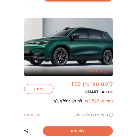
רכבים חדשים
ליפמוטור סין T03
מימון
אוטומטי SMART
1,527
החל מ-
לחודש כולל מע"מ
₪
הוסיפו רכב להשוואה
למפרט טכני
לפרטים
שתף רכב ליפמוטור ס