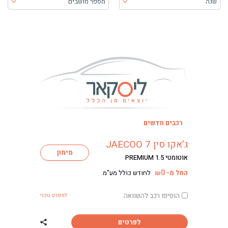
שנה
מספר מושבים
בעת בחירה, התוכן יטען ויש להתקדם קדימה כדי לקבל את התוכן
רכבים חדשים
ג'אקו סין JAECOO 7
מימון
אוטומטי PREMIUM 1.5
0
החל מ-
לחודש כולל מע"מ
₪
הוסיפו רכב להשוואה
למפרט טכני
לפרטים
שתף רכב ג'אקו סין COO 7