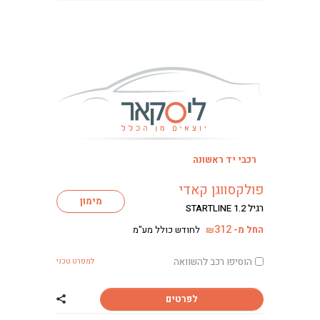
רכבי יד ראשונה
ליסינג
פולקסווגן קאדי
ליסינג מימוני
מימון
רגיל STARTLINE 1.2
ליסינג תפעולי
312
החל מ-
לחודש כולל מע"מ
₪
ליסינג פרטי
השכרת רכב
הוסיפו רכב להשוואה
למפרט טכני
חפשו רכב בקטלוג
מכירת רכבים
לפרטים
שתף רכב פולקסוו
כתבות ליסינג