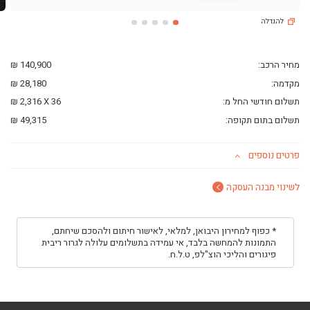
ליסינג פרטי
להגדלה
השכרת רכב
חפשו רכב בקטלוג
מכירת רכבים
מחיר הרכב:
140,900 ₪
כתבות ליסינג
מקדמה:
28,180 ₪
תשלום חודשי החל מ:
36
X
2,316 ₪
תשלום בתום תקופה:
49,315 ₪
פרטים נוספים
לשינוי מבנה העסקה
* כפוף למחירון היבואן, למלאי, לאישור חיתום ולהסכם שיחתם,
התמונות להמחשה בלבד, אי עמידה בתשלומים עלולה לגרור ריבית
פיגורים והליכי הוצ"לפ, ט.ל.ח.