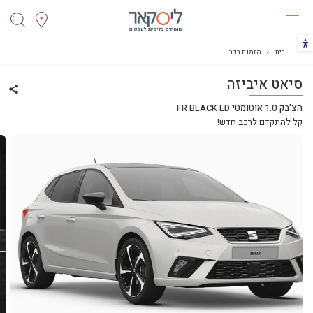
ליסקאר
הכפתור משנה את צבעי הקונטרסט
בית
הזמנת רכב
סיאט איביזה
שתף 
הצ'בק 1.0 אוטומטי FR BLACK ED
קל להתקדם לרכב חדש!
ליסינג
ליסינג מימוני
ליסינג תפעולי