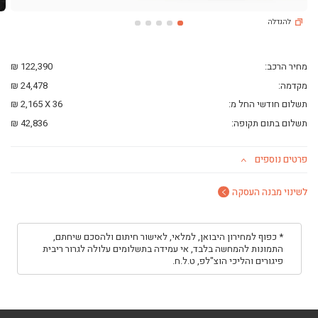
ליסינג פרטי
להגדלה
השכרת רכב
חפשו רכב בקטלוג
מכירת רכבים
מחיר הרכב:
122,390 ₪
כתבות ליסינג
מקדמה:
24,478 ₪
תשלום חודשי החל מ:
36
X
2,165 ₪
תשלום בתום תקופה:
42,836 ₪
פרטים נוספים
לשינוי מבנה העסקה
* כפוף למחירון היבואן, למלאי, לאישור חיתום ולהסכם שיחתם,
התמונות להמחשה בלבד, אי עמידה בתשלומים עלולה לגרור ריבית
פיגורים והליכי הוצ"לפ, ט.ל.ח.