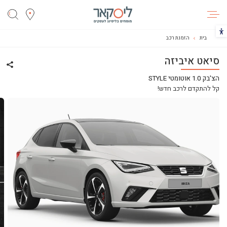
ליסקאר
הכפתור משנה את צבעי הקונטרסט
בית
הזמנת רכב
סיאט איביזה
שתף 
הצ'בק 1.0 אוטומטי STYLE
קל להתקדם לרכב חדש!
ליסינג
ליסינג מימוני
ליסינג תפעולי