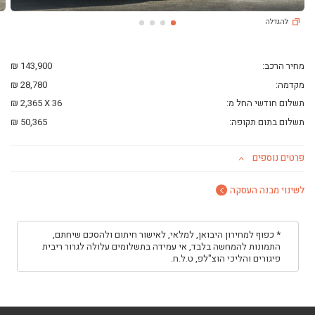
ליסינג פרטי
להגדלה
השכרת רכב
חפשו רכב בקטלוג
מכירת רכבים
מחיר הרכב:
143,900 ₪
כתבות ליסינג
מקדמה:
28,780 ₪
תשלום חודשי החל מ:
36
X
2,365 ₪
תשלום בתום תקופה:
50,365 ₪
פרטים נוספים
לשינוי מבנה העסקה
* כפוף למחירון היבואן, למלאי, לאישור חיתום ולהסכם שיחתם,
התמונות להמחשה בלבד, אי עמידה בתשלומים עלולה לגרור ריבית
פיגורים והליכי הוצ"לפ, ט.ל.ח.