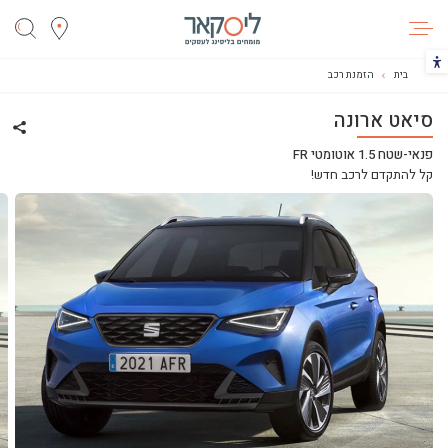
ליסקאר
הכפתור משנה את צבעי הקונטרסט
בית
הזמנת רכב
סיאט ארונה
שתף 
פנאי-שטח 1.5 אוטומטי FR
קל להתקדם לרכב חדש!
ליסינג
ליסינג מימוני
ליסינג תפעולי