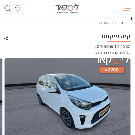
ליסקאר
הכפתור משנה את צבעי הקונטרסט
בית
הזמנת רכב
קיה פיקנטו
שתף 
הצ'בק 1.2 אוטומטי LX
קל להתקדם לרכב חדש!
ליסינג
ליסינג מימוני
ליסינג תפעולי