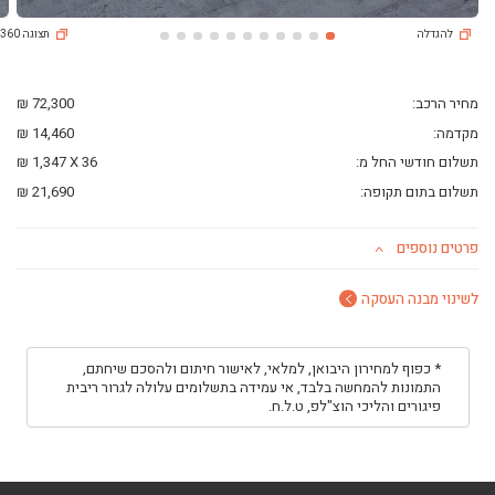
ליסינג פרטי
להגדלה
תצוגה 360
השכרת רכב
חפשו רכב בקטלוג
מכירת רכבים
מחיר הרכב:
72,300 ₪
כתבות ליסינג
מקדמה:
14,460 ₪
תשלום חודשי החל מ:
36
X
1,347 ₪
תשלום בתום תקופה:
21,690 ₪
פרטים נוספים
לשינוי מבנה העסקה
* כפוף למחירון היבואן, למלאי, לאישור חיתום ולהסכם שיחתם,
התמונות להמחשה בלבד, אי עמידה בתשלומים עלולה לגרור ריבית
פיגורים והליכי הוצ"לפ, ט.ל.ח.