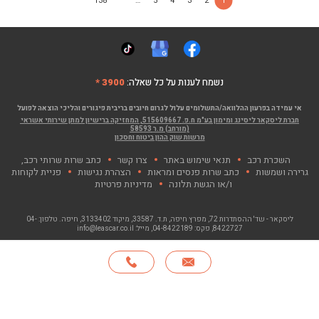
138
…
5
4
3
2
1
נשמח לענות על כל שאלה:
3900 *
אי עמידה בפרעון ההלוואה/התשלומים עלול לגרום חיובים בריבית פיגורים והליכי הוצאה לפועל
חברת ליסקאר ליסינג ומימון בע"מ ח.פ. 515609667, המחזיקה ברישיון למתן שירותי אשראי
(מורחב) מ.ר 58593
מרשות שוק ההון ביטוח וחסכון
השכרת רכב
תנאי שימוש באתר
צרו קשר
כתב שרות שרותי רכב,
גרירה ושמשות
כתב שרות פנסים ומראות
הצהרת נגישות
פניית לקוחות
ו/או הגשת תלונה
מדיניות פרטיות
ליסקאר - שד' ההסתדרות 72, מפרץ חיפה
, ת.ד. 33587, מיקוד 3133402, חיפה. טלפון:
04-
8422727
, פקס:
04-8422189
, מייל:
info@leascar.co.il
© כל הזכויות שמורות לליסקאר בע"מ 2026
האתר פותח ע"י NGSOFT, קישור יפתח בחלון חדש"
חייגו
*
אודות
סניפים
צרו קשר
English
3900