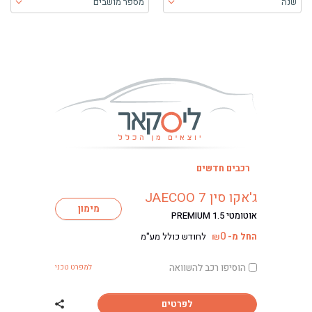
שנה
מספר מושבים
בעת בחירה, התוכן יטען ויש להתקדם קדימה כדי לקבל את התוכן
רכבים חדשים
ג'אקו סין JAECOO 7
מימון
אוטומטי PREMIUM 1.5
0
החל מ-
לחודש כולל מע"מ
₪
הוסיפו רכב להשוואה
למפרט טכני
לפרטים
שתף רכב ג'אקו סין COO 7