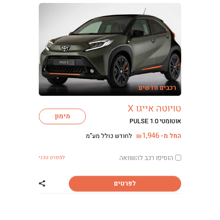
רכבים חדשים
טויוטה אייגו X
מימון
אוטומטי PULSE 1.0
1,946
החל מ-
לחודש כולל מע"מ
₪
הוסיפו רכב להשוואה
למפרט טכני
לפרטים
שתף רכב טויוטה אי