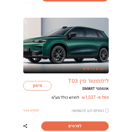
רכבים חדשים
ליפמוטור סין T03
מימון
אוטומטי SMART
1,527
החל מ-
לחודש כולל מע"מ
₪
הוסיפו רכב להשוואה
למפרט טכני
לפרטים
שתף רכב ליפמוטור ס