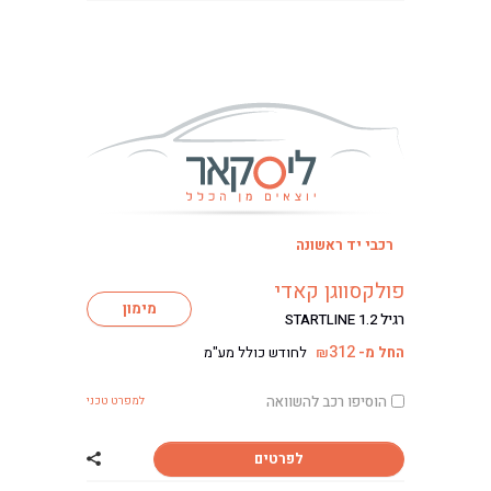
רכבי יד ראשונה
ליסינג
פולקסווגן קאדי
ליסינג מימוני
מימון
רגיל STARTLINE 1.2
ליסינג תפעולי
312
החל מ-
לחודש כולל מע"מ
₪
ליסינג פרטי
השכרת רכב
הוסיפו רכב להשוואה
למפרט טכני
חפשו רכב בקטלוג
מכירת רכבים
לפרטים
שתף רכב פולקסוו
כתבות ליסינג