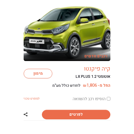
רכבים חדשים
קיה פיקנטו
מימון
אוטומטי LX PLUS 1.2
1,806
החל מ-
לחודש כולל מע"מ
₪
הוסיפו רכב להשוואה
למפרט טכני
לפרטים
שתף רכב קיה פיק