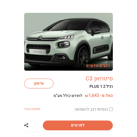
רכבים חדשים
סיטרואן C3
מימון
רגיל PLUS 1.2
1,643
החל מ-
לחודש כולל מע"מ
₪
הוסיפו רכב להשוואה
למפרט טכני
לפרטים
שתף רכב סיטרואן 3