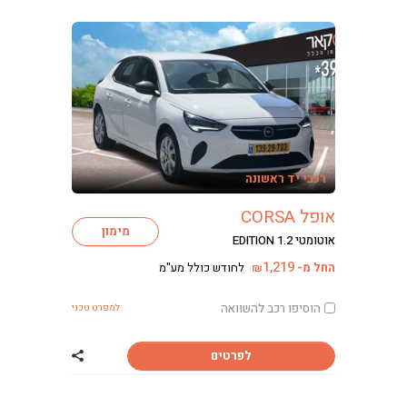
רכבי יד ראשונה
אופל CORSA
מימון
אוטומטי EDITION 1.2
1,219
החל מ-
לחודש כולל מע"מ
₪
הוסיפו רכב להשוואה
למפרט טכני
לפרטים
שתף רכב אופל CORSA