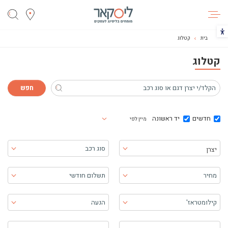
ליסקאר
הכפתור משנה את צבעי הקונטרסט
בית
קטלוג
קטלוג
חדשים
יד ראשונה
מיין לפי
בחר יצרן
סוג רכב
יצרן
מחיר
תשלום חודשי
קילומטראז'
הנעה