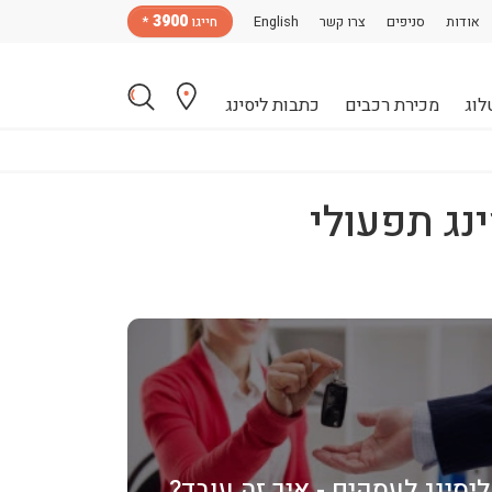
3900
אודות
סניפים
צרו קשר
English
חייגו
*
לוג
מכירת רכבים
כתבות ליסינג
נג תפעולי
ליסינג לעסקים - איך זה עובד?