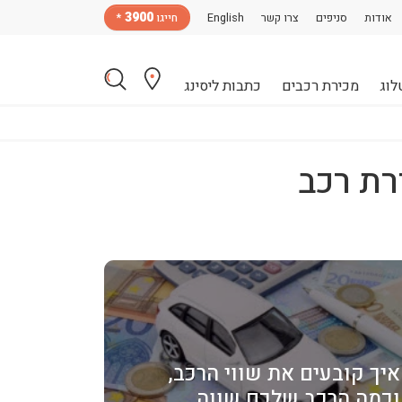
3900
אודות
סניפים
צרו קשר
English
חייגו
*
לוג
מכירת רכבים
כתבות ליסינג
רת רכב
איך קובעים את שווי הרכב,
וכמה הרכב שלכם שווה