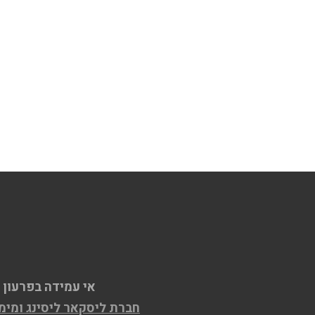
אי עמידה בפרעון 
חברת ליסקאר ליסינג ומימון בע"מ ח.פ. 515609667, המחזיקה ברישיון למת