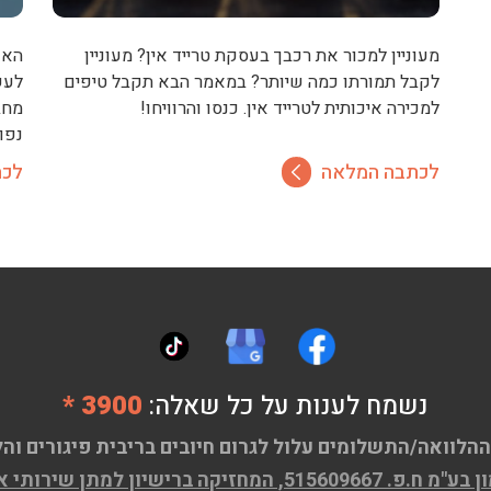
מעוניין למכור את רכבך בעסקת טרייד אין? מעוניין
האם
לקבל תמורתו כמה שיותר? במאמר הבא תקבל טיפים
לעש
למכירה איכותית לטרייד אין. כנסו והרוויחו!
מחב
נפו
לכתבה המלאה
לכת
נשמח לענות על כל שאלה:
3900 *
ההלוואה/התשלומים עלול לגרום חיובים בריבית פיגורים והל
ן שירותי אשראי (מורחב) מ.ר 58593