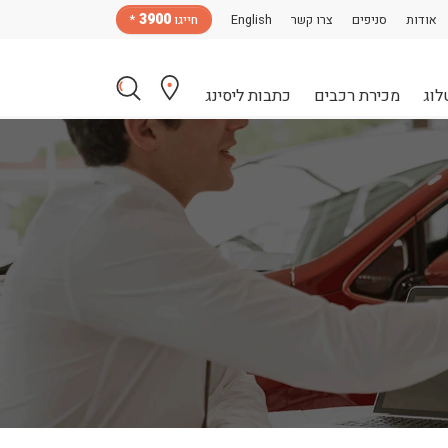
3900
אודות
סניפים
צרו קשר
English
חייגו
*
לוג
מכירת רכבים
כתבות ליסינג