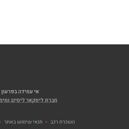
אי עמידה בפרעון 
חברת ליסקאר ליסינג ומימון בע"מ ח.פ. 515609667, המחזיקה ברישיון למת
השכרת רכב
תנאי שימוש באתר