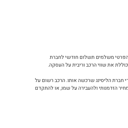
ב 45 עד 60 חודשים, כאשר העסק או הקונה הפרטי משלמים תשלום חודשי לחברת
וללת את שווי הרכב וריבית על העסקה.
י חברת הליסינג שרכשה אותו. הרכב רשום על
יר הזדמנותי ולהעבירה על שמו, או להתקדם