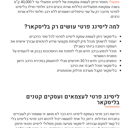
כתבות ליסינג
תפעולי
מאחר וניתן לעשות עסקאות של ליסינג תפעולי עד ל 40,000 ק"מ
בשנה עסקאות תפעוליות כוללות שרות נהגים ורכב חלופי ואילו בליסינג
לפרטי מדובר רק על שני טיפולים ראשונים ללא רכב חלופי וללא שרות
נהגים.
למה ליסינג פרטי עושים רק בליסקאר?
בליסקאר ניתן לעשות עסקת ליסינג לפרטי לכל סוגי הרכבים
יעמוד לרשותך מנהל תיק לקוחות מקצועי שידע להתאים עבורך אישית את
העסקה הטובה ביותר בשבילך
תוכל לנסוע ברכב חדש מבלי לפתוח את החסכונות בבנק או להעמיס על
מסגרת האשראי
נוסעים ברכב חדש כל 30 חודשים מבלי להתעסק במכירת הרכב הישן
בליסקאר תוכל לאבזר את הרכב
בליסקאר תקבל מערכת תדלוק אוטומטית
ליסינג פרטי לעצמאים ועסקים קטנים
בליסקאר
רכישת רכב פרטי בעסקת ליסינג היא כבר לא מושג זר ששמור רק לעובדים
בחברות הגדולות. כיום, כל אחד למעשה יכול לרכוש רכב פרטי בליסינג בלי
כל קשר למקום עבודתו. ליסקאר מציעה מגוון מסלולי ליסינג ותנאי מימון