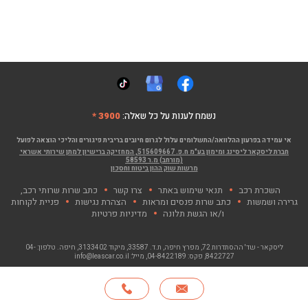
נשמח לענות על כל שאלה:
3900 *
אי עמידה בפרעון ההלוואה/התשלומים עלול לגרום חיובים בריבית פיגורים והליכי הוצאה לפועל
חברת ליסקאר ליסינג ומימון בע"מ ח.פ. 515609667, המחזיקה ברישיון למתן שירותי אשראי
(מורחב) מ.ר 58593
מרשות שוק ההון ביטוח וחסכון
השכרת רכב
תנאי שימוש באתר
צרו קשר
כתב שרות שרותי רכב,
גרירה ושמשות
כתב שרות פנסים ומראות
הצהרת נגישות
פניית לקוחות
ו/או הגשת תלונה
מדיניות פרטיות
ליסקאר - שד' ההסתדרות 72, מפרץ חיפה
, ת.ד. 33587, מיקוד 3133402, חיפה. טלפון:
04-
8422727
, פקס:
04-8422189
, מייל:
info@leascar.co.il
© כל הזכויות שמורות לליסקאר בע"מ 2026
האתר פותח ע"י NGSOFT, קישור יפתח בחלון חדש"
חייגו
*
אודות
סניפים
צרו קשר
English
3900