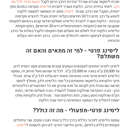
חברת ליסקאר עובדת עם כל יצרניות הרכב וניתן לקבל
הצעת מחיר לכל סוג
רכב
. לאחר בחירת הרכב, הלקוח מעביר לחברת ה
ליסינג
מקדמה בסכום נמוך
יחסית, ומקבל את הרכב שבחר.
ליסינג
מסוג זה מאפשר למעשה ללקוח
לנסוע על רכב חדש כל 30 חודשים בקלות יחסית ומבלי להוציא מקדמות
גבוהות - הלקוח מעביר לחברת הליסינג תשלום חודשי קבוע בהתאם לתקופה
שנקבעה מראש (התקופה האופטימאלית היא 30 חודשים). בתום תקופת
הליסינג הלקוח יכול לשלם את תשלום סוף התקופה ולקבל בעלות על הרכב
או להתקדם לעיסקה חדשה ולהחליף את הרכב ברכב חדש יותר בקלות
ובנוחות.
ליסינג פרטי - למי זה מתאים והאם זה
משתלם?
ליסינג לפרטי מתאים לעצמאים ועסקים קטנים שנוסעים מעט יחסית לרוב
עד 20,000 ק"מ בשנה או 25,000 ק"מ . לכל מי שנוסע מעל מרחק זה, עסקת
הליסינג לאדם פרטי אינה מתאימה מאחר ויש עלות לכל ק"מ עודף. מנהלי
ליסינג
תיקי הלקוחות בליסקאר מתמחים בכל סוגי הליסינג ולכן, מומלץ לתאם
ליסינג מימוני
פגישה עם מנהל תיק לקוחת על מנת שיבחן את כל הפרמטרים הרלוונטיים
כגון - גובה המקדמה שהלקוח מסוגל להעמיד, גובה תשלום חודשי, כמות
ליסינג תפעולי
הק"מ שהלקוח נוסע בשנה, רמת החיתום ועוד. מנהל תיק הלקוחות שלנו
ליסינג פרטי
ישמח להמליץ על העסקה המתאימה ביותר עבור הלקוח.
השכרת רכב
ליסינג פרטי-תפעולי - מה זה כולל?
חפשו רכב בקטלוג
עסקת הליסינג לפרטי כוללת בדרך כלל ביטוחי חובה ומקיף, שני טיפולים
מכירת רכבים
תקופתיים (ללא בלמים) , מיגון וחיישני רוורס. לא ניתן להשוות ל
ליסינג