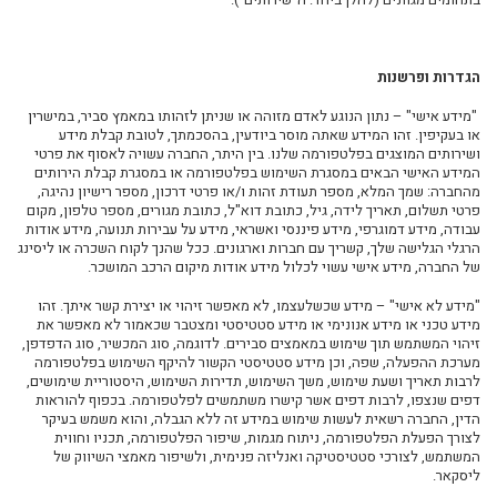
הגדרות ופרשנות
"
מידע אישי
" – נתון הנוגע לאדם מזוהה או שניתן לזהותו במאמץ סביר, במישרין
או בעקיפין. זהו המידע שאתה מוסר ביודעין, בהסכמתך, לטובת קבלת מידע
ושירותים המוצגים בפלטפורמה שלנו. בין היתר, החברה עשויה לאסוף את פרטי
המידע האישי הבאים במסגרת השימוש בפלטפורמה או במסגרת קבלת הירותים
מהחברה:
שמך המלא, מספר תעודת זהות ו/או פרטי דרכון, מספר רישיון נהיגה,
פרטי תשלום, תאריך לידה, גיל, כתובת דוא"ל, כתובת מגורים, מספר טלפון, מקום
עבודה, מידע דמוגרפי, מידע פיננסי ואשראי, מידע על עבירות תנועה, מידע אודות
הרגלי הגלישה שלך, קשריך עם חברות וארגונים.
ככל שהנך לקוח השכרה או ליסינג
של החברה, מידע אישי עשוי לכלול מידע אודות מיקום הרכב המושכר.
"
מידע לא אישי
" – מידע שכשלעצמו, לא מאפשר זיהוי או יצירת קשר איתך. זהו
מידע טכני או מידע אנונימי או מידע סטטיסטי ומצטבר שכאמור לא מאפשר את
זיהוי המשתמש תוך שימוש במאמצים סבירים. לדוגמה, סוג המכשיר, סוג הדפדפן,
מערכת ההפעלה, שפה, וכן מידע סטטיסטי הקשור להיקף השימוש בפלטפורמה
לרבות תאריך ושעת שימוש, משך השימוש, תדירות השימוש, היסטוריית שימושים,
דפים שנצפו, לרבות דפים אשר קישרו משתמשים לפלטפורמה. בכפוף להוראות
הדין, החברה רשאית לעשות שימוש במידע זה ללא הגבלה, והוא משמש בעיקר
לצורך הפעלת הפלטפורמה, ניתוח מגמות, שיפור הפלטפורמה, תכניו וחווית
המשתמש, לצורכי סטטיסטיקה ואנליזה פנימית, ולשיפור מאמצי השיווק של
ליסקאר
.