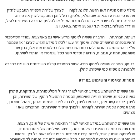
מילוי טופס פנייה ו/או הגשת תלונת לקוח
–
לצורך שליחת הפנייה תתבקש להזין
את פרטי המידע הבאים:
שם מלא, טלפון, דוא"ל וכן תתבקש להזין את פירוט
הפנייה. ניתן להגיש פנייה זו גם לכתובת המייל או לטלפון החברה המצוינים לעיל,
או דרך משלוח בדואר: ת.ד 33587 חיפה 3133402
.
רשתות חברתיות
–
החברה עשויה לאסוף מידע אישי גם באמצעות עמודי הפייסבוק
והאינסטגרם הרשמיים שלה. איסוף זה עשוי לכלול מידע הנגיש לציבור או שנמסר
על־ידי המשתמש בהתאם להגדרות הפרטיות שלו בפלטפורמות אלו, כגון שם
משתמש, תמונה, תגובות, הודעות ופרטי קשר ככל שנמסרו או הותרו לשיתוף
.
בנוסף, החברה עשויה לאסוף מידע אישי במסגרת קבלת השירותים השונים בחברה
ולמטרות נוספות כפי שיפורט להלן.
מטרות האיסוף והשימוש במידע
אנו עשויים להשתמש במידע האישי לצורך ניהול הפלטפורמה, תחזוקתה, פתרון
בעיות טכניות, שיפור חוויית השימוש, הבטחת התפעול התקין של השירות, וכן
לצורך יצירת קשר אתך, בהתאם לצורך, לרבות לצורך אימות זהותך, ניהול חשבונך,
מתן תמיכה טכנית ושירות לקוחות, ולצורך שיפור השירותים והמוצרים שאנו
מציעים
.
אנו עשויים להשתמש במידע האישי לצורך התאמה אישית של תוכן, הצעות
ומודעות פרסומת המוצגים בפלטפורמה, ביצוע פעילויות של ניתוח נתונים,
אנליטיקה
ושיווק ישיר, לרבות קידום מכירות, בכפוף להוראות כל דין. שימוש
כאמור ייעשה רק בהתאם להסכמתך, ככל שנדרשת לפי דין, ותהיה לך האפשרות