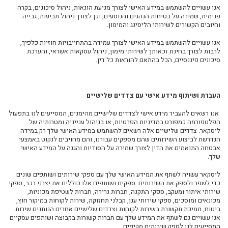
אנו עשויים להשתמש במידע האישי לצורך מניעת הונאות, ניהול סיכונים, בקרה
פנימית, שמירה על בטיחות הנהגים והנוסעים, וכן לצורך ניהול תביעות, גבייה
וחיובים הקשורים לשירותי הליסינג והמימון.
אנו עשויים להשתמש במידע האישי לצורך עמידה בהתחייבויות חוזיות כלפיך,
לרבות לצורך בחינת זכאותך לשירותי מימון, ניהול עסקאות אשראי, והערכת
סיכונים פיננסיים, הכל בהתאם להוראות כל דין.
העברת ושיתוף מידע אישי עם צדדים שלישיים
אנו רשאים להעביר מידע אישי לצדדים שלישיים מהימנים, המסייעים לנו בתפעול
הפלטפורמה כמפורט במדיניות הפרטיות, או בניהול ענייניה ומטרותיה של
ליסקאר
. צדדים שלישיים אלה רשאים להשתמש במידע האישי שלך רק במידה
הנדרשת לביצוע השירותים שהם מספקים עבורנו, והם מחויבים לנקוט באמצעי
אבטחה התואמים את הדין לצורך שמירה על הסודיות והגנה על המידע האישי
שלך.
ליסקאר
עשויה לשתף את המידע האישי שלך עם ספקי שירותים ושותפים שונים
כדי לשפר ולספק את השירותים. ספקים ושותפים אלו כוללים את יצרני רכב, ספקי
שירותי איתור ומעקב, ספקי התקנה, חברות גרירה, חברות לשטיפת מכוניות,
מכונאים ומוסכים, ספקי שירותי ענן, קבלני תחזוקה, שירות לקוחות במיקור חוץ,
ביטוח, תמיכת תקשורת בשירות לקוחות וצדדים שלישיים אחרים הנותנים שירות.
אנו עשויים גם לשתף את המידע שלך עם חברות קשורות בקבוצה ושותפים עסקיים
המסייעים לנו לספק שירותים מקיפים.