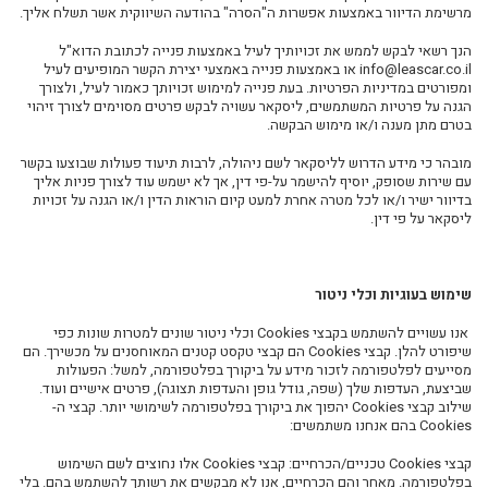
מרשימת הדיוור
באמצעות
אפשרות ה"הסרה" בהודעה השיווקית אשר תשלח אליך
.
הנך רשאי לבקש לממש את זכויותיך לעיל באמצעות פנייה לכתובת הדוא"ל
info@leascar.co.il
או באמצעות פנייה באמצעי יצירת הקשר המופיעים לעיל
ומפורטים במדיניות הפרטיות. בעת פנייה למימוש זכויותך כאמור לעיל,
ולצורך
הגנה על פרטיות המשתמשים, ליסקאר עשויה לבקש פרטים מסוימים לצורך זיהוי
בטרם מתן מענה ו/או מימוש הבקשה.
מובהר כי מידע הדרוש לליסקאר לשם ניהולה
,
לרבות תיעוד פעולות שבוצעו בקשר
עם שירות שסופק
,
יוסיף להישמר על-פי דין, אך לא ישמש עוד לצורך פניות אליך
בדיוור ישיר ו/או לכל מטרה אחרת למעט קיום הוראות הדין ו/או הגנה על זכויות
ליסקאר על פי דין.
שימוש בעוגיות וכלי ניטור
אנו עשויים להשתמש בקבצי
Cookies
וכלי ניטור שונים למטרות שונות כפי
שיפורט להלן. קבצי
Cookies
הם קבצי טקסט קטנים המאוחסנים על מכשירך. הם
מסייעים
לפלטפורמה לזכור מידע על ביקורך בפלטפורמה, למשל: הפעולות
שביצעת, העדפות שלך
(
שפה, גודל גופן והעדפות תצוגה), פרטים אישיים ועוד.
שילוב קבצי
Cookies
יהפוך את ביקורך
בפלטפורמה לשימושי יותר.
קבצי ה-
Cookies
בהם אנחנו משתמשים
:
קבצי
Cookies
טכניים/הכרחיים
: קבצי
Cookies
אלו נחוצים לשם השימוש
בפלטפורמה. מאחר והם הכרחיים, אנו לא מבקשים את רשותך להשתמש בהם. בלי