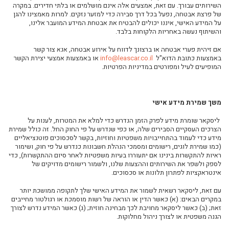
השירותים עבורך. עם זאת, אמצעים אלה אינם מושלמים או בלתי חדירים. במקרה
של פרצת אבטחה, נפעל בכל דרך סבירה כדי למזער נזקים. למרות מאמצינו להגן
על המידע האישי, איננו יכולים להבטיח את אבטחת המידע המועבר אלינו
,
והשיתוף
נעשה באחריות הלקוחות בלבד.
אם זיהית פערי אבטחה או ברצונך לדווח על אירוע אבטחה, אנא צור קשר
באמצעות כתובת הדוא"ל
info@leascar.co.il
או באמצעות אמצעי יצירת הקשר
המופיעים לעיל
ומפורטים במדיניות הפרטיות.
משך שמירת מידע אישי
ליסקאר שומרת מידע לפרק הזמן הנדרש כדי למלא את המטרות, לענות על
הצרכים העסקיים הסבירים שלה, או כפי שנדרש על פי החוק החל. זה כולל שמירת
מידע כדי לעמוד בהתחייבויות משפטיות וחוזיות, בקשר לסכסוכים פוטנציאליים
(כמו שמירת לוגים, רישומים ומסמכי הנהלת חשבונות כנדרש על פי חוק, ושימור
ראיות להתקשרות בינינו אם יתעוררו בעיות משפטיות לאחר סיום ההתקשרות), כדי
לספק ולשפר את השירותים וההצעות שלנו, ולשמור רישומים מדויקים של
אינטראקציות לפתרון תלונות או סכסוכים.
עם זאת, ליסקאר רשאית לשמור את המידע האישי שלך לתקופה ממושכת יותר
במקרים הבאים: (א) כאשר הדין או הוראה של רשות מוסמכת או רגולטור מחייבים
זאת; (ב) כאשר ליסקאר
מחויבת לכך מבחינה חוזית; (ג) כאשר המידע נדרש לצורך
הגנה משפטית או לצורך ניהול מחלוקות.