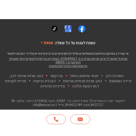
נשמח לענות על כל שאלה:
3900 *
אי עמידה בפרעון ההלוואה/התשלומים עלול לגרום חיובים בריבית פיגורים והליכי הוצאה לפועל
חברת ליסקאר ליסינג ומימון בע"מ ח.פ. 515609667, המחזיקה ברישיון למתן שירותי אשראי
(מורחב) מ.ר 58593
מרשות שוק ההון ביטוח וחסכון
השכרת רכב
תנאי שימוש באתר
צרו קשר
כתב שרות שרותי רכב,
גרירה ושמשות
כתב שרות פנסים ומראות
הצהרת נגישות
פניית לקוחות
ו/או הגשת תלונה
מדיניות פרטיות
ליסקאר - שד' ההסתדרות 72, מפרץ חיפה
, ת.ד. 33587, מיקוד 3133402, חיפה. טלפון:
04-
8422727
, פקס:
04-8422189
, מייל:
info@leascar.co.il
© כל הזכויות שמורות לליסקאר בע"מ 2026
האתר פותח ע"י NGSOFT, קישור יפתח בחלון חדש"
חייגו
*
אודות
סניפים
צרו קשר
English
3900