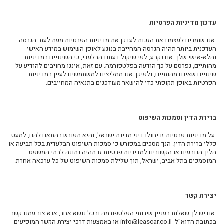
עדכון מדיניות הפרטיות
אנו שומרים לעצמנו את הזכות לעדכן את מדיניות הפרטיות מעת לעת. הגרסה
העדכנית ביותר תהיה הגרסה המחייבת בנוגע לאופן השימוש במידע האישי
והלא-אישי שלך. אם נקבע, לפי שיקול דעתנו הבלעדי, כי השינויים במדיניות
מהותיים, נפרסם על כך הודעה בפלטפורמה. עם זאת, איננו מחויבים להודיע על
שינויים שאינם מהותיים, ולפיכך אנו ממליצים למשתמשים לעיין במדיניות
הפרטיות באופן תקופתי כדי להישאר מעודכנים בתנאיה המחייבים
.
ברירת הדין וסמכות השיפוט
על מדיניות פרטיות זו יחולו דיני מדינת ישראל
,
והיא תפורש בהתאם להם, למעט
כללי ברירת הדין. הנך מסכים במפורש כי סמכות השיפוט הבלעדית בכל תביעה או
הליך הנובעים או הקשורים למדיניות פרטיות זו תהיה נתונה לבתי המשפט
המוסמכים בתל אביב, ישראל, תוך שלילת סמכות השיפוט של כל ערכאה אחרת
.
יצירת קשר
אם יש לך שאלות בעניין שירותי הפלטפורמה ובכל נושא אחר, אנא צור עמנו קשר
בכתובת הדוא"ל
info@leascar.co.il
או באמצעות דרכי יצירת הקשר המופיעים