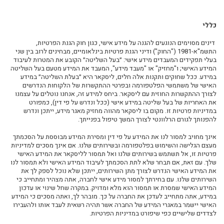
כללי
דינים מסוימים הנוגעים
להגנה על
מידע אישי, כגון חוק הגנת הפרטיות,
התשמ"א-1981 ("
החוק
") ודיני הגנת פרטיות בינלאומיים,
מבחינים לרוב בין שני
בעלי תפקידים המעבדים מידע אישי: ״
בעל השליטה
״ הקובע את המטרות לעיבוד
המידע האישי; ו"
מחזיק
" או "
מעבד מידע
", המעבד את המידע מטעם בעל
השליטה
במידע. ככל שחוקים ותקנות אלה חלים, ליסקאר היא ״בעלת השליטה״ במידע
האישי של משתמשי הפלטפורמה ובפרטי ההתקשרות של הלקוחות הנדרשים
לצורך ההתקשרות החוזית עם ליסקאר. ביחס למידע זה, אנחנו נוטלים על עצמנו
את האחריות של בעל שליטה במידע אישי (ככל ונדרש על פי דין), כמפורט
במדיניות פרטיות זו. מקום בו ליסקאר מהווה מחזיק מאגר מידע, ייתכן ונדרש
להפנותך לגורם הרלוונטי לצורך המשך טיפול בפנייתך.
אינך מחויב למסור לנו את המידע על פי דין ומסירת המידע מבוססת על הסכמתך
מעצם הגלישה והשימוש בפלטפורמה
ובשירותים
שלנו. אם אינך מסכים למדיניות
פרטיות זו, אל תשתמש בשירותים שלנו ואל תמסור לליסקאר את המידע האישי
שלך. עם זאת, אם תבחר שלא לתת הסכמתך לעיבוד המידע האישי ולא תמסור לנו
את המידע האישי הנדרש לצורך מתן השירותים, ייתכן שלא נוכל לספק לך את
השירותים שלנו.
עם בחירתך למסור מידע אישי לחברה, אתה מצהיר ומתחייב כי
המידע האישי שמסרת או תמסור הוא מלא ומדויק. במקרה שחל שינוי או עדכון
במידע, אתה מתחייב לעדכן את החברה על כך. מובהר לך, ואתה מסכים כי המידע
האישי יישמר במאגרי המידע של החברה אשר תהיה רשאית לעבד אותו ולהעבירו
לצדדים שלישיים כפי שיפורט במדיניות הפרטיות.