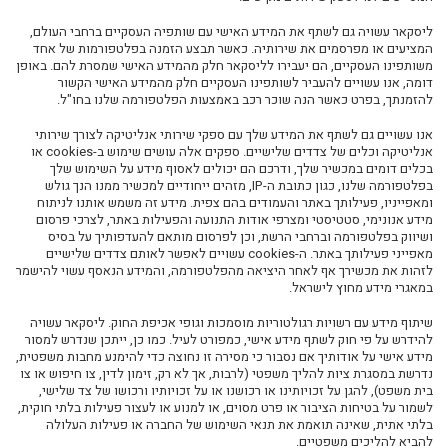
ליסקאר
עשויה גם לשתף את המידע האישי עם שותפיה העסקיים ברחבי העולם,
המציעים או מפרסמים את שירותיה. כאשר תבצע הזמנה בפלטפורמות של אחד
משותפינו העסקיים, הם יעבירו לליסקאר חלק מהמידע האישי שמסרת להם. באופן
דומה, אנו עשויים להעביר לשותפינו העסקיים חלק מהמידע האישי הקשור
להזמנתך, בפרט כאשר הנה שוכר רכב באמצעות הפלטפורמה שלנו בחו"ל.
אנו עשויים גם לשתף את המידע שלך עם ספקי שירותי אנליטיקה לצורך שירותי
אנליטיקה וכלים של צדדים שלישיים. ספקים אלה עושים שימוש ב-
cookies
או
בכלים דומים במכשיר שלך, ודרכם הם יכולים לאסוף מידע על השימוש שלך
בפלטפורמה שלנו, כגון כתובת ה-
IP
, מזהים ייחודיים למכשיר ממנו הנך גולש
ומאפייניו, פעילותך באתר והעמודים בהם צפית
.
מידע זה משמש אותנו לניתוח
מידע אנונימי, סטטיסטי ומצרפי אודות התנועה והפעילות באתר, לצרכי פרסום
ושיווק בפלטפורמה וברחבי הרשת, וכן לפרסום מותאם להעדפותיך על בסיס
מאפייני פעילותך באתר. ה-
cookies
עשויים לאפשר לאותם צדדים שלישיים
לזהות את מכשירך אף לאחר היציאה מהפלטפורמה, והמידע הנאסף עשוי להישמר
במאגרי מידע מחוץ לישראל.
שיתוף מידע עם רשויות רגולטוריות מוסמכות וגופי אכיפת החוק
.
ליסקאר
עשויה
להידרש על פי חוק לשתף מידע אישי, כמפורט לעיל. כמו כן, ייתכן שנדרש למסור
מידע אישי על אודותיך אם נסבור כי מסירה זו נחוצה כדי להימנע מחבות משפטית,
נדרשת במסגרת ציות להליך משפטי (לרבות, אך לא רק, זימון לדין, צו חיפוש או צו
בית משפט), להגן על זכויותינו או רכושנו או על זכויותיו ורכושו של צד שלישי,
לשמור על בטיחות הציבור או פרט מסוים, או למנוע או לעצור פעילות בלתי חוקית,
בלתי אתית, שאינה תואמת את תנאי השימוש של החברה או פעילות העלולה
להביא להליכים משפטיים.