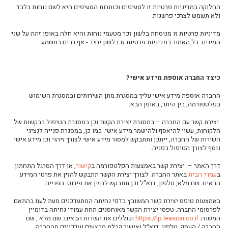
החלוקה במדיניות פרטיות זו לסעיפים וכותרות הסעיפים היא לשם נוחות בלבד
ולא תשמש לצרכי פרשנות.
מדיניות פרטיות זו מנוסחת בלשון זכר מטעמי נוחות והיא חלה באופן זהה על שני
המינים. כל האמור במדיניות פרטיות
זו בלשון יחיד - אף רבים במשמע
.
כיצד החברה אוספת מידע אישי?
החברה אוספת מידע אישי עליך במסגרת מתן השירותים ובמסגרת השימוש
בפלטפורמה, בין היתר, באופן הבא:
יצירת קשר עם החברה
–
במסגרת יצירת הקשר וכן במסגרת הטיפול בבקשות של
הלקוחות, עשוי להיאסף ולהישמר מידע אישי. כמו
־
כן, במסגרת פנייה לנציגי
השירות של החברה, ייתכן ותתבקש למסור מידע אישי לצורך זיהוי וכן מידע אישי
נוסף לצורך הטיפול בפניה.
דרך האתר
–
יצירת קשר באמצעות הפלטפורמה
ב
קישור
, או דרך הסרגל התחתון
ב
עמוד הבית
באתר החברה. לצורך יצירת הקשר תתבקש להזין את פרטי המידע
הבאים:
שם מלא, טלפון, דוא"ל וכן תתבקש להזין את פירוט
הפנייה.
באמצעות טופס יצירת קשר המשובץ בדפי נחיתה המתעדכנים מעת לעת בהתאם
לפרסומי החברה. טפסי יצירת הקשר מאוחסנים תחת עמודי נחיתה בדומיין
המשנה:
https://lp.leascar.co.il
וכוללים את השדות הבאים: שם מלא
,
שם
החברה / העסק
,
טלפון
,
דוא״ל ואישור קבלת מבצעים ועדכונים מהחברה
.