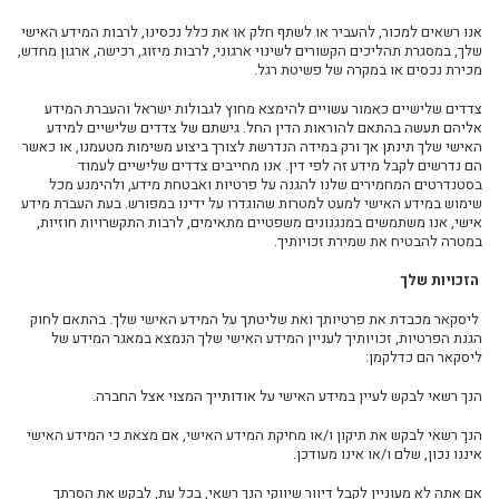
אנו רשאים למכור, להעביר או לשתף חלק או את כלל נכסינו, לרבות המידע האישי
שלך, במסגרת תהליכים הקשורים לשינוי ארגוני, לרבות מיזוג, רכישה, ארגון מחדש,
מכירת נכסים או במקרה של פשיטת רגל.
צדדים
שלישיים כאמור עשויים להימצא מחוץ לגבולות ישראל והעברת המידע
אליהם תעשה בהתאם להוראות הדין החל. גישתם
של צדדים שלישיים למידע
האישי שלך תינתן אך ורק במידה הנדרשת לצורך ביצוע משימות מטעמנו, או כאשר
הם נדרשים לקבל מידע זה לפי דין
.
אנו מחייבים צדדים שלישיים לעמוד
בסטנדרטים המחמירים שלנו להגנה על פרטיות ואבטחת מידע, ולהימנע מכל
שימוש במידע האישי למעט למטרות שהוגדרו על ידינו במפורש
.
בעת העברת מידע
אישי, אנו משתמשים במנגנונים משפטיים מתאימים
,
לרבות
התקשרויות חוזיות
,
במטרה
להבטיח
את שמירת זכויותיך
.
הזכויות שלך
ליסקאר מכבדת את פרטיותך ואת שליטתך על המידע האישי שלך. בהתאם לחוק
הגנת הפרטיות, זכויותיך לעניין המידע האישי שלך הנמצא במאגר המידע של
ליסקאר הם כדלקמן:
הנך רשאי לבקש
לעיין
במידע האישי על אודותייך המצוי אצל החברה
.
הנך רשאי לבקש את
תיקון ו/או מחיקת
המידע האישי, אם מצאת כי המידע האישי
איננו נכון, שלם ו/או אינו מעודכן.
אם אתה לא מעוניין לקבל דיוור שיווקי הנך רשאי, בכל עת, לבקש את
הסרתך