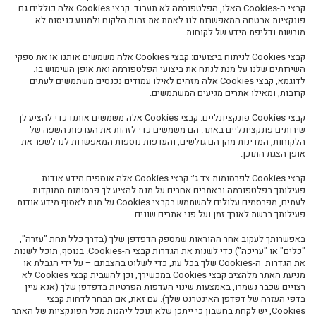
קבצי ה-
Cookies
האלו,
הפלטפורמה
לא תעבוד. קבצי
Cookies
אלה כוללים גם
פונקציות אבטחה המאפשרות לנו לאמת את זהות הלקוח ולמנוע כניסות לא
מורשות ודליפת מידע של לקוחות
.
קבצי
Cookies
לניתוח ביצועים
: קבצי
Cookies
אלה משמשים אותנו או את ספקי
השירותים שלנו על מנת לנתח את ביצועי הפלטפורמה ואת אופן השימוש בו.
לדוגמא,
קבצי
Cookies
אלה מזהים לאילו עמודים נכנסים משתמשים לעתים
קרובות, ומאילו אתרים מגיעים המשתמשים.
קבצי
Cookies
פונקציונליים
: קבצי
Cookies
אלה משמשים אותנו כדי להציע לך
שירותים פונקציונליים באתר. הם משמשים כדי לזהות את העדפות
השפה
של
הלקוחות, המדינות מהן הם גולשים, והעדפות נוספות המאפשרות לנו לשפר את
אופן הצגת התוכן.
קבצי
Cookies
לפרסומות צד ג׳
: קבצי
Cookies
אלה אוספים מידע אודות
פעילותך בפלטפורמה ובאתרים אחרים על מנת להציע לך
פרסומות
ממוקדות.
לעתים, מפרסמים עלולים להשתמש בקבצי
Cookies
על מנת לאסוף מידע אודות
פעילותך ברשת לאורך זמן ועל פני אתרים שונים.
באפשרותך לעקוב אחר ההוראות שמספק הדפדפן שלך (בדרך כלל תחת "עזרה",
"כלים" או "עריכה") כדי לשנות את הגדרות קבצי ה-
Cookies
. בנוסף, תוכל לשנות
את הגדרות ה-
Cookies
שלך בכל עת, כדי לשלוט בהצבתם – על ידי הגבלת או
מניעת האתר מלהציב קבצי
Cookies
במכשירך, וכן להשבית קבצי
Cookies
לא
רצויים שכבר נשמרו, באמצעות שינוי העדפות הפרטיות בדפדפן שלך (אנא עיין
בדפי העזרה של דפדפן האינטרנט שלך). עם זאת, אם תבחר לדחות קבצי
Cookies
, יש לקחת בחשבון כי ייתכן שלא תוכל ליהנות מכל הפונקציות של האתר