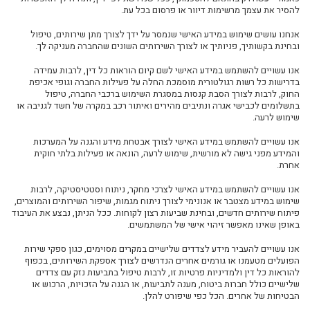
להסיר את עצמך מרשימות דיוור או פרסום בכל עת
.
אנחנו עושים שימוש במידע האישי שנמסר על ידך לצורך מתן שירותים, טיפול
ובחינת בקשותיך, פניותיך או לצורך השירותים השונים שהחברה מעניקה לך.
אנו עשויים להשתמש במידע האישי לשם קיום הוראות כל דין, לרבות עמידה
ליסינג
בדרישות כל רשות רגולטורית מוסמכת החלה על פעילות החברה וגופי אכיפת
החוק
,
לרבות לצורך הסבת קנסות במסגרת השימוש ברכבי החברה, טיפול
ליסינג מימוני
בתשלומים לכבישי אגרה ונתיבים מהירים ואיתור רכב במקרה של חשד לגניבה או
ליסינג תפעולי
שימוש לרעה.
ליסינג פרטי
אנו עשויים להשתמש במידע האישי לצורך אבטחת מידע והגנה על המערכות
השכרת רכב
והמידע מפני גישה לא מורשית, שימוש לרעה, הונאה או פעילות בלתי חוקית
אחרת.
חפשו רכב בקטלוג
מכירת רכבים
אנו עשויים להשתמש במידע האישי לצרכי מחקר, ניתוח וסטטיסטיקה, לרבות
כתבות ליסינג
שימוש במידע מצטבר או אנונימי לצורך ניתוח מגמות, שיפור השירותים והמוצרים,
פיתוח שירותים חדשים, ובחינת שביעות רצון לקוחות. ככל הניתן, נבצע את העיבוד
באופן שאינו מאפשר זיהוי אישי של המשתמשים
.
אנו עשויים להעביר מידע לצדדים שלישיים במקרים מסוימים, כגון ספקי שירות
הפועלים מטעמנו או גורמים אחרים הנדרשים לצורך אספקת השירותים, בכפוף
להוראות כל דין ולמדיניות פרטיות זו, לרבות טיפול בתביעות נזק עם צדדים
שלישיים כולל חברות ביטוח, מענה לתביעות, או הגנה על הזכויות, הרכוש או
הבטיחות של אחרים. הכל כפי שיפורט להלן.