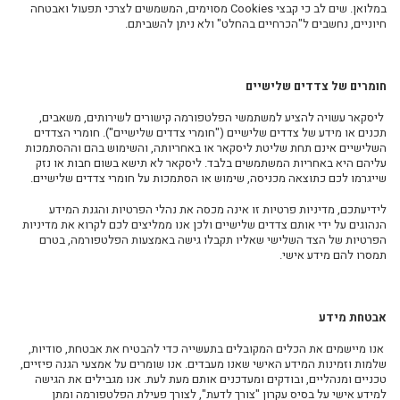
במלואן. שים לב כי קבצי
Cookies
מסוימים, המשמשים לצרכי תפעול ואבטחה
חיוניים, נחשבים ל"הכרחיים בהחלט" ולא ניתן להשביתם.
חומרים של צדדים שלישיים
ליסקאר עשויה להציע למשתמשי הפלטפורמה קישורים לשירותים, משאבים,
תכנים או מידע של צדדים
שלישיים
("
חומרי צדדים שלישיים
"). חומרי הצדדים
השלישיים אינם תחת שליטת ליסקאר או באחריותה, והשימוש בהם וההסתמכות
עליהם היא באחריות המשתמשים בלבד. ליסקאר לא תישא בשום חבות או נזק
שייגרמו לכם כתוצאה מכניסה, שימוש או הסתמכות על חומרי צדדים שלישיים.
לידיעתכם, מדיניות פרטיות זו אינה מכסה את נהלי הפרטיות והגנת המידע
הנהוגים על ידי אותם צדדים שלישיים ולכן אנו ממליצים לכם לקרוא את מדיניות
הפרטיות של הצד השלישי שאליו תקבלו גישה באמצעות הפלטפורמה, בטרם
תמסרו להם מידע אישי.
אבטחת מידע
אנו מיישמים את הכלים המקובלים בתעשייה כדי להבטיח את אבטחת, סודיות,
שלמות וזמינות המידע האישי שאנו מעבדים. אנו שומרים על אמצעי הגנה פיזיים,
טכניים ומנהליים, ובודקים ומעדכנים אותם מעת לעת. אנו מגבילים את הגישה
למידע אישי על בסיס עקרון
"
צורך לדעת
",
לצורך פעילת הפלטפורמה ומתן