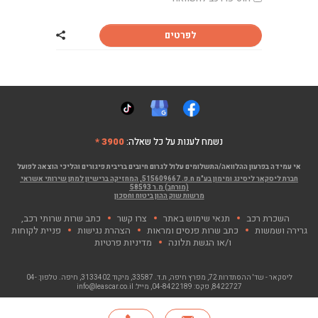
לפרטים
שתף רכב קיה פיק
נשמח לענות על כל שאלה:
3900 *
אי עמידה בפרעון ההלוואה/התשלומים עלול לגרום חיובים בריבית פיגורים והליכי הוצאה לפועל
חברת ליסקאר ליסינג ומימון בע"מ ח.פ. 515609667, המחזיקה ברישיון למתן שירותי אשראי
(מורחב) מ.ר 58593
מרשות שוק ההון ביטוח וחסכון
השכרת רכב
תנאי שימוש באתר
צרו קשר
כתב שרות שרותי רכב,
גרירה ושמשות
כתב שרות פנסים ומראות
הצהרת נגישות
פניית לקוחות
ו/או הגשת תלונה
מדיניות פרטיות
ליסקאר - שד' ההסתדרות 72, מפרץ חיפה
, ת.ד. 33587, מיקוד 3133402, חיפה. טלפון:
04-
8422727
, פקס:
04-8422189
, מייל:
info@leascar.co.il
© כל הזכויות שמורות לליסקאר בע"מ 2026