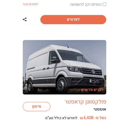
כתבות ליסינג
הוסיפו רכב להשוואה
למפרט טכני
לפרטים
שתף רכב פולקסוו
רכבים חדשים
פולקסווגן קראפטר
מימון
אוטומטי
4,408
החל מ-
לחודש לא כולל מע"מ
₪