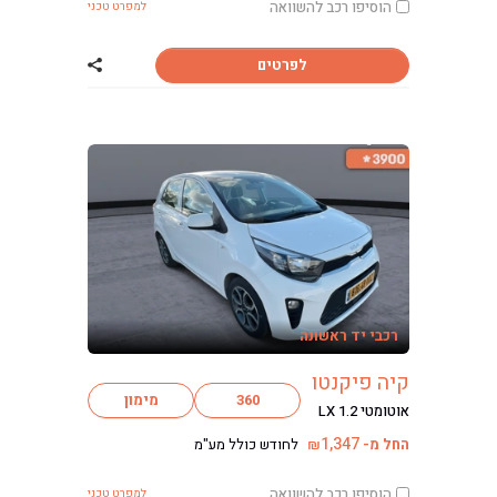
הוסיפו רכב להשוואה
למפרט טכני
לפרטים
שתף רכב פולקסוו
רכבי יד ראשונה
קיה פיקנטו
360
מימון
אוטומטי LX 1.2
1,347
החל מ-
לחודש כולל מע"מ
₪
הוסיפו רכב להשוואה
למפרט טכני