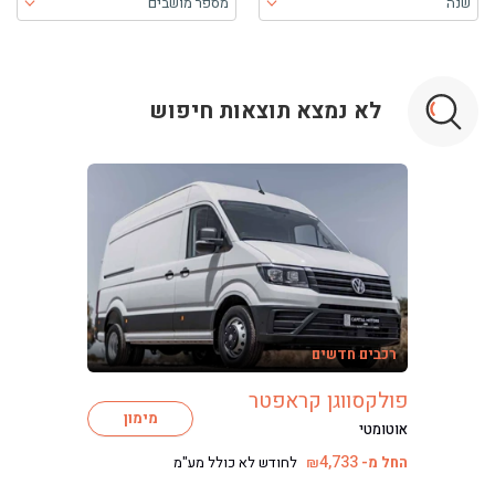
שנה
מספר מושבים
בעת בחירה, התוכן יטען ויש להתקדם קדימה כדי לקבל את התוכן
לא נמצא תוצאות חיפוש
ליסינג
ליסינג מימוני
רכבים חדשים
ליסינג תפעולי
ליסינג פרטי
פולקסווגן קראפטר
מימון
השכרת רכב
אוטומטי
חפשו רכב בקטלוג
4,733
החל מ-
לחודש לא כולל מע"מ
₪
מכירת רכבים