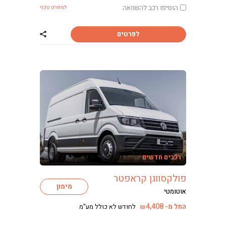
כתבות ליסינג
הוסיפו רכב להשוואה
למפרט טכני
לפרטים
שתף רכב פולקסוו
רכבים חדשים
פולקסווגן קראפטר
מימון
אוטומטי
4,408
החל מ-
לחודש לא כולל מע"מ
₪