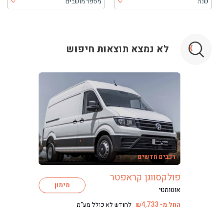
שנה
מספר מושבים
בעת בחירה, התוכן יטען ויש להתקדם קדימה כדי לקבל את התוכן
לא נמצא תוצאות חיפוש
ליסינג
ליסינג מימוני
רכבים חדשים
ליסינג תפעולי
ליסינג פרטי
פולקסווגן קראפטר
מימון
השכרת רכב
אוטומטי
חפשו רכב בקטלוג
4,733
החל מ-
לחודש לא כולל מע"מ
₪
מכירת רכבים