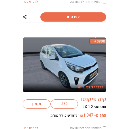
הוסיפו רכב להשוואה
למפרט טכני
לפרטים
שתף רכב פולקסוו
רכבי יד ראשונה
קיה פיקנטו
360
מימון
אוטומטי LX 1.2
1,347
החל מ-
לחודש כולל מע"מ
₪
הוסיפו רכב להשוואה
למפרט טכני