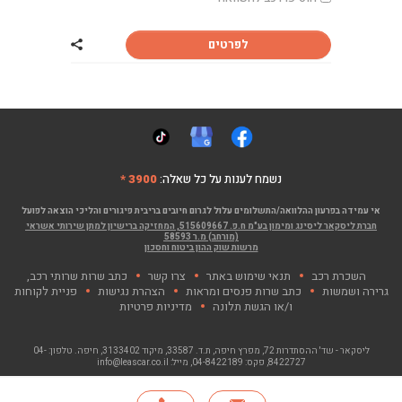
לפרטים
שתף רכב קיה פיק
נשמח לענות על כל שאלה:
3900 *
אי עמידה בפרעון ההלוואה/התשלומים עלול לגרום חיובים בריבית פיגורים והליכי הוצאה לפועל
חברת ליסקאר ליסינג ומימון בע"מ ח.פ. 515609667, המחזיקה ברישיון למתן שירותי אשראי
(מורחב) מ.ר 58593
מרשות שוק ההון ביטוח וחסכון
השכרת רכב
תנאי שימוש באתר
צרו קשר
כתב שרות שרותי רכב,
גרירה ושמשות
כתב שרות פנסים ומראות
הצהרת נגישות
פניית לקוחות
ו/או הגשת תלונה
מדיניות פרטיות
ליסקאר - שד' ההסתדרות 72, מפרץ חיפה
, ת.ד. 33587, מיקוד 3133402, חיפה. טלפון:
04-
8422727
, פקס:
04-8422189
, מייל:
info@leascar.co.il
© כל הזכויות שמורות לליסקאר בע"מ 2026