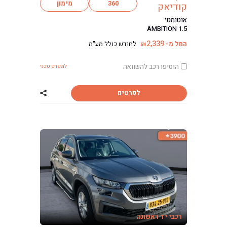
360
מימון
קודיאק
אוטומטי
AMBITION 1.5
2,339
החל מ-
לחודש כולל מע"מ
₪
הוסיפו רכב להשוואה
למפרט טכני
לפרטים
שתף רכב סקודה 
רכבי יד ראשונה