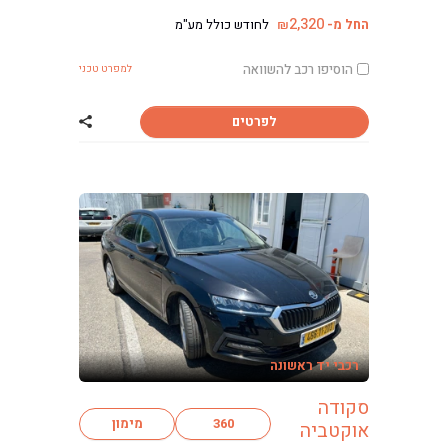
2,320
החל מ-
לחודש כולל מע"מ
₪
הוסיפו רכב להשוואה
למפרט טכני
לפרטים
שתף רכב סקודה 
רכבי יד ראשונה
סקודה
360
מימון
אוקטביה