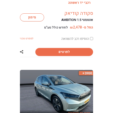
רכבי יד ראשונה
סקודה קודיאק
מימון
אוטומטי AMBITION 1.5
2,478
החל מ-
לחודש כולל מע"מ
₪
הוסיפו רכב להשוואה
למפרט טכני
לפרטים
שתף רכב סקודה 