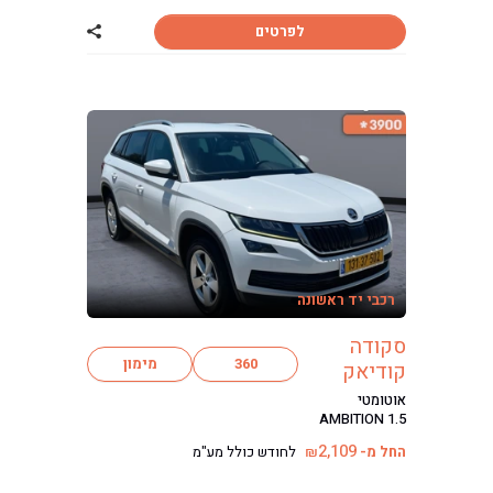
לפרטים
שתף רכב סקודה 
רכבי יד ראשונה
סקודה
360
מימון
קודיאק
אוטומטי
AMBITION 1.5
2,109
החל מ-
לחודש כולל מע"מ
₪