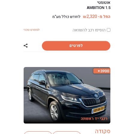
אוטומטי
AMBITION 1.5
2,320
החל מ-
לחודש כולל מע"מ
₪
הוסיפו רכב להשוואה
למפרט טכני
לפרטים
שתף רכב סקודה 
רכבי יד ראשונה
סקודה