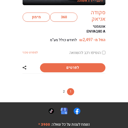
רכבי יד ראשונה
סקודה
360
מימון
אניאק
אוטומטי
ENYAQ80 A
2,497
החל מ-
לחודש כולל מע"מ
₪
הוסיפו רכב להשוואה
למפרט טכני
לפרטים
שתף רכב סקודה 
2
1
נשמח לענות על כל שאלה:
3900 *