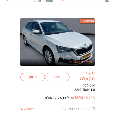
שנה
מספר מושבים
בעת בחירה, התוכן יטען ויש להתקדם קדימה כדי לקבל את התוכן
רכבי יד ראשונה
סקודה
360
מימון
סקאלה
אוטומטי
AMBITION 1.0
1,692
החל מ-
לחודש כולל מע"מ
₪
הוסיפו רכב להשוואה
למפרט טכני