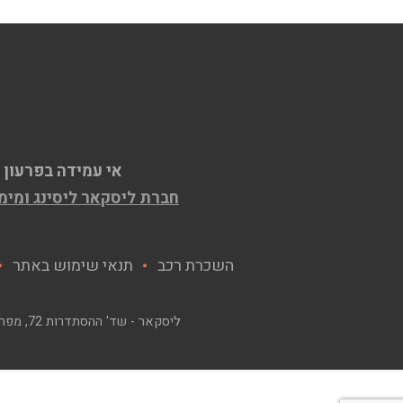
אי עמידה בפרעון 
חברת ליסקאר ליסינג ומימון בע"מ ח.פ. 515609667, המחזיקה ברישיון למת
השכרת רכב
תנאי שימוש באתר
ליסקאר - שד' ההסתדרות 72, מפרץ חיפה
*
שם
*
טלפון ללא קידו