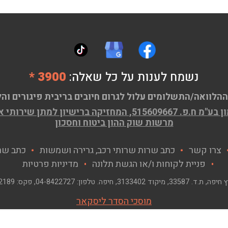
נשמח לענות על כל שאלה:
3900 *
ההלוואה/התשלומים עלול לגרום חיובים בריבית פיגורים והל
ן שירותי אשראי (מורחב) מ.ר 58593
מרשות שוק ההון ביטוח וחסכון
צרו קשר
כתב שרות שרותי רכב, גרירה ושמשות
כתב שר
פניית לקוחות ו/או הגשת תלונה
מדיניות פרטיות
, ת.ד. 33587, מיקוד 3133402, חיפה. טלפון:
04-8422727
, פקס:
2189
מוסכי הסדר ליסקאר
© כל הזכויות שמורות לליסקאר בע"מ 2026
מת
בחר קידומת
*
דוא"ל: