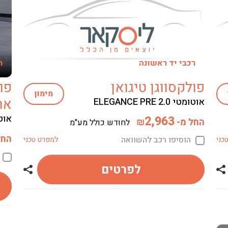
רכבי יד ראשונה
ר
פולקסווגן טיגואן
פו
מימון
אר
אוטומטי ELEGANCE PRE 2.0
אוטומטי
2,963
החל מ-
₪
לחודש כולל מע"מ
החל
הוסיפו רכב להשוואה
כני
למפרט טכני
לפרטים
שתף רכב פולקסווגן קאדי
שתף רכב 