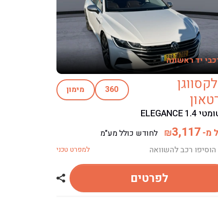
כבי יד ראשונה
לקסווגן
360
מימון
טאון
 ELEGANCE 1.4
3,117
 מ-
₪
לחודש כולל מע"מ
הוסיפו רכב להשוואה
למפרט טכני
פולקסווגן טיגואן
לפרטים
שתף רכב פולקסוו