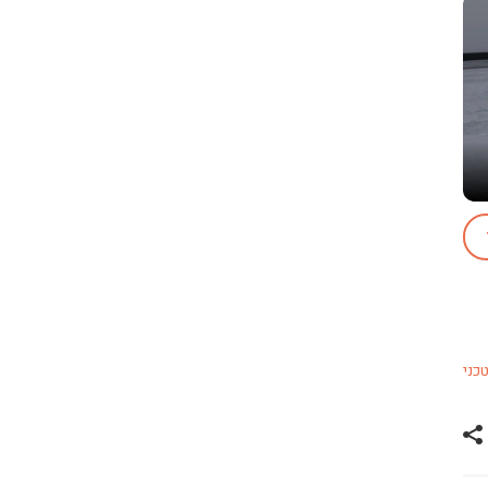
כני
שתף רכב פולקסווגן ארטאון