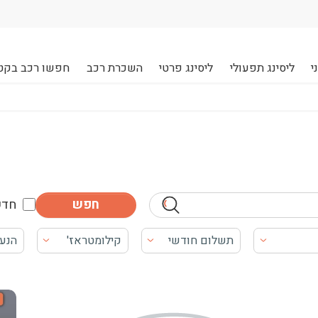
י
ליסינג תפעולי
ליסינג פרטי
השכרת רכב
חפשו רכב בקט
חדש
תשלום חודשי
קילומטראז'
הנע
 לקבל את התוכן