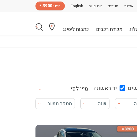
3900
אודות
סניפים
צרו קשר
English
חייגו
*
לוג
מכירת רכבים
כתבות ליסינג
ים
יד ראשונה
מיין לפי
ה
שנה
מספר מושבים