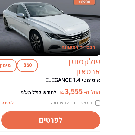
רכבי יד ראשונה
פולקסווגן
360
מימון
ארטאון
אוטומטי ELEGANCE 1.4
3,555
החל מ-
₪
לחודש כולל מע"מ
הוסיפו רכב להשוואה
למפרט ט
לפרטים