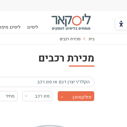
הכפתור משנה את צבעי הקונטרסט
ליסינג
ליסינג מימונ
ליסקאר
בית
מכירת רכבים
מכירת רכבים
בחר יצרן
סוג רכב
מחיר
פולקסווגן
בעת בחירה, התוכן יטען ויש להתקדם קדימה כדי