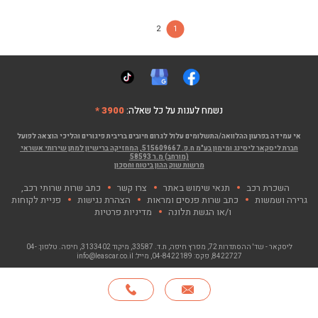
2
1
נשמח לענות על כל שאלה:
3900 *
אי עמידה בפרעון ההלוואה/התשלומים עלול לגרום חיובים בריבית פיגורים והליכי הוצאה לפועל
חברת ליסקאר ליסינג ומימון בע"מ ח.פ. 515609667, המחזיקה ברישיון למתן שירותי אשראי
(מורחב) מ.ר 58593
מרשות שוק ההון ביטוח וחסכון
השכרת רכב
תנאי שימוש באתר
צרו קשר
כתב שרות שרותי רכב,
גרירה ושמשות
כתב שרות פנסים ומראות
הצהרת נגישות
פניית לקוחות
ו/או הגשת תלונה
מדיניות פרטיות
ליסקאר - שד' ההסתדרות 72, מפרץ חיפה
, ת.ד. 33587, מיקוד 3133402, חיפה. טלפון:
04-
8422727
, פקס:
04-8422189
, מייל:
info@leascar.co.il
© כל הזכויות שמורות לליסקאר בע"מ 2026
האתר פותח ע"י NGSOFT, קישור יפתח בחלון חדש"
חייגו
*
אודות
סניפים
צרו קשר
English
3900