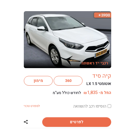
רכבי יד ראשונה
קיה סיד
360
מימון
אוטומטי LX 1.5
1,835
החל מ-
לחודש כולל מע"מ
₪
הוסיפו רכב להשוואה
למפרט טכני
לפרטים
שתף רכב קיה סיד