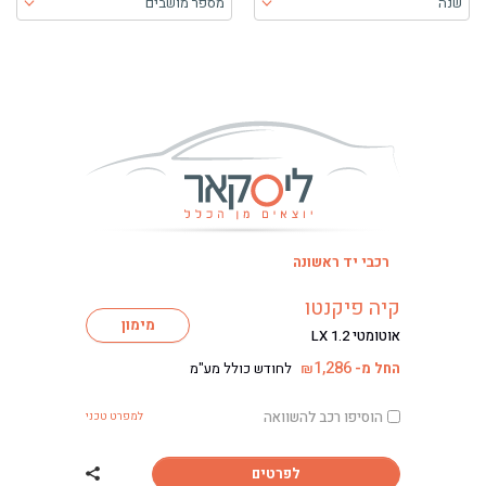
שנה
מספר מושבים
בעת בחירה, התוכן יטען ויש להתקדם קדימה כדי לקבל את התוכן
רכבי יד ראשונה
קיה פיקנטו
מימון
אוטומטי LX 1.2
1,286
החל מ-
לחודש כולל מע"מ
₪
הוסיפו רכב להשוואה
למפרט טכני
לפרטים
שתף רכב קיה פיק