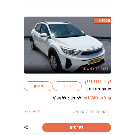
רכבי יד ראשונה
קיה סטוניק
360
מימון
אוטומטי LX 1.0
1,740
החל מ-
לחודש כולל מע"מ
₪
הוסיפו רכב להשוואה
למפרט טכני
לפרטים
שתף רכב קיה סטו