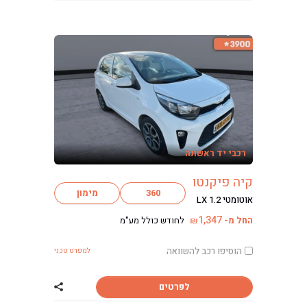
רכבי יד ראשונה
קיה פיקנטו
ליסינג
360
מימון
אוטומטי LX 1.2
ליסינג מימוני
ליסינג תפעולי
1,347
החל מ-
לחודש כולל מע"מ
₪
ליסינג פרטי
הוסיפו רכב להשוואה
השכרת רכב
למפרט טכני
חפשו רכב בקטלוג
מכירת רכבים
לפרטים
שתף רכב קיה פיק
כתבות ליסינג