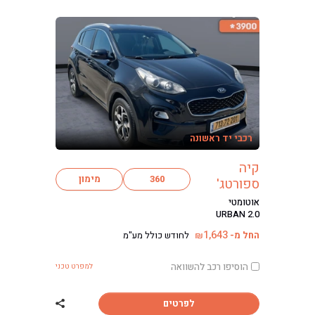
רכבי יד ראשונה
קיה
360
מימון
ספורטג'
אוטומטי
URBAN 2.0
1,643
החל מ-
לחודש כולל מע"מ
₪
הוסיפו רכב להשוואה
למפרט טכני
לפרטים
שתף רכב קיה ספו