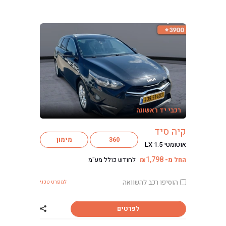
רכבי יד ראשונה
קיה סיד
360
מימון
אוטומטי LX 1.5
1,798
החל מ-
לחודש כולל מע"מ
₪
הוסיפו רכב להשוואה
למפרט טכני
לפרטים
שתף רכב קיה סיד