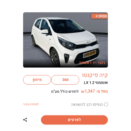
רכבי יד ראשונה
קיה פיקנטו
360
מימון
אוטומטי LX 1.2
1,347
החל מ-
לחודש כולל מע"מ
₪
הוסיפו רכב להשוואה
למפרט טכני
לפרטים
שתף רכב קיה פיק