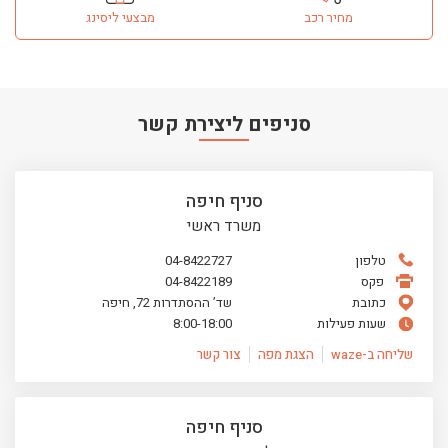
ליסינג פרטי
מחיר רכב
מבצעי ליסינג
השכרת רכב
חפשו רכב בקטלוג
מכירת רכבים
כתבות ליסינג
סניפים ליצירת קשר
סניף חיפה
משרד ראשי
טלפון
04-8422727
פקס
04-8422189
כתובת
שד’ ההסתדרות 72, חיפה
שעות פעילות
8:00-18:00
שליחה ב-waze
הצגת מפה
צור קשר
סניף חיפה