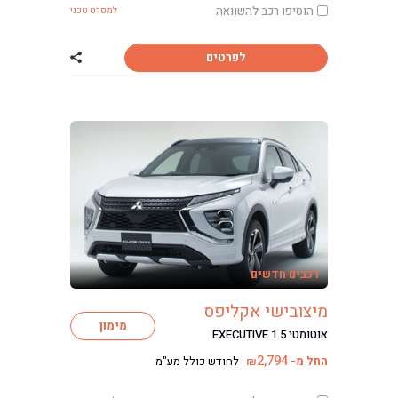
הוסיפו רכב להשוואה
למפרט טכני
לפרטים
שתף רכב מיצוביש
רכבים חדשים
מיצובישי אקליפס
מימון
אוטומטי EXECUTIVE 1.5
2,794
החל מ-
לחודש כולל מע"מ
₪