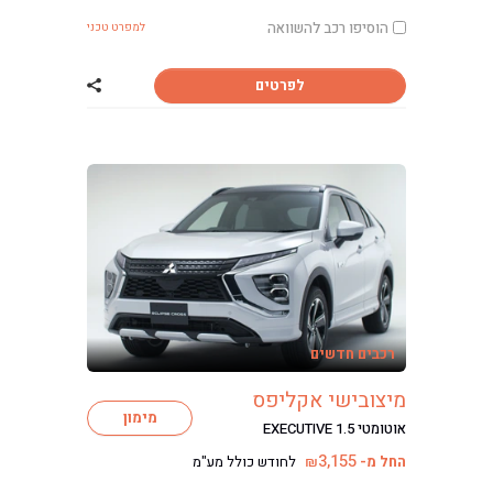
הוסיפו רכב להשוואה
למפרט טכני
לפרטים
שתף רכב מיצוביש
רכבים חדשים
מיצובישי אקליפס
מימון
אוטומטי EXECUTIVE 1.5
3,155
החל מ-
לחודש כולל מע"מ
₪