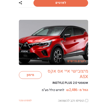
לפרטים
שתף רכב מיצובישי 
רכבים חדשים
מיצובישי איי אס אקס
מימון
ASX
אוטומטי INSTYLE PLUS 2.0
2,486
החל מ-
לחודש כולל מע"מ
₪
הוסיפו רכב להשוואה
למפרט טכני