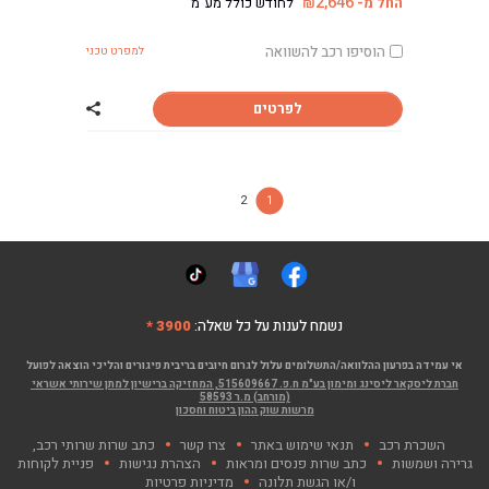
2,646
החל מ-
לחודש כולל מע"מ
₪
הוסיפו רכב להשוואה
למפרט טכני
לפרטים
שתף רכב מיצוביש
2
1
נשמח לענות על כל שאלה:
3900 *
אי עמידה בפרעון ההלוואה/התשלומים עלול לגרום חיובים בריבית פיגורים והליכי הוצאה לפועל
חברת ליסקאר ליסינג ומימון בע"מ ח.פ. 515609667, המחזיקה ברישיון למתן שירותי אשראי
(מורחב) מ.ר 58593
מרשות שוק ההון ביטוח וחסכון
השכרת רכב
תנאי שימוש באתר
צרו קשר
כתב שרות שרותי רכב,
גרירה ושמשות
כתב שרות פנסים ומראות
הצהרת נגישות
פניית לקוחות
ו/או הגשת תלונה
מדיניות פרטיות