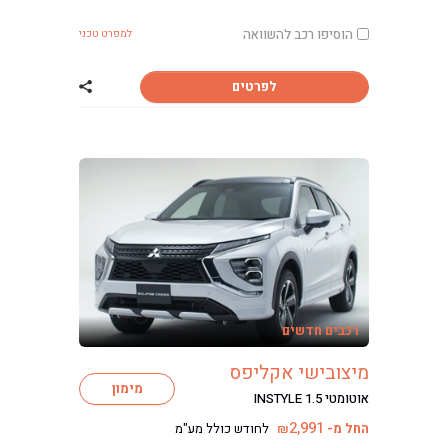
הוסיפו רכב להשוואה
למפרט טכני
לפרטים
שתף רכב מיצוביש
רכבים חדשים
מיצובישי אקליפס
מימון
אוטומטי INSTYLE 1.5
2,991
החל מ-
לחודש כולל מע"מ
₪