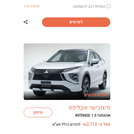
מכירת רכבים
הוסיפו רכב להשוואה
למפרט טכני
כתבות ליסינג
לפרטים
שתף רכב מיצוביש
רכבים חדשים
מיצובישי אקליפס
מימון
אוטומטי INTENSE 1.5
2,712
החל מ-
לחודש כולל מע"מ
₪