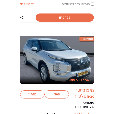
הוסיפו רכב להשוואה
למפרט טכני
לפרטים
שתף רכב מיצוביש
רכבי יד ראשונה
מיצובישי
360
מימון
אאוטלנדר
אוטומטי
EXECUTIVE 2.5