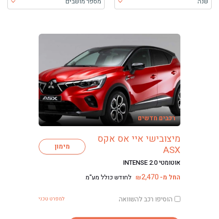
שנה
מספר מושבים
בעת בחירה, התוכן יטען ויש להתקדם קדימה כדי לקבל את התוכן
רכבים חדשים
מיצובישי איי אס אקס
מימון
ASX
אוטומטי INTENSE 2.0
2,470
החל מ-
לחודש כולל מע"מ
₪
הוסיפו רכב להשוואה
למפרט טכני