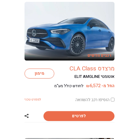
רכבים חדשים
מרצדס CLA Class
מימון
אוטומטי ELIT AMGLINE
6,572
החל מ-
לחודש כולל מע"מ
₪
הוסיפו רכב להשוואה
למפרט טכני
לפרטים
שתף רכב מרצדס CLA Class