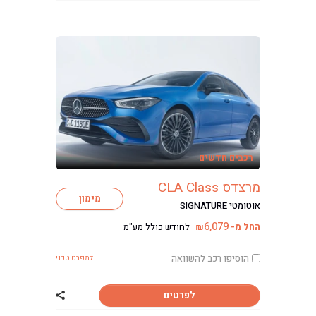
רכבים חדשים
ליסינג
מרצדס CLA Class
ליסינג מימוני
מימון
אוטומטי SIGNATURE
ליסינג תפעולי
6,079
החל מ-
לחודש כולל מע"מ
₪
ליסינג פרטי
השכרת רכב
הוסיפו רכב להשוואה
למפרט טכני
חפשו רכב בקטלוג
מכירת רכבים
לפרטים
שתף רכב מרצדס CLA Class
כתבות ליסינג