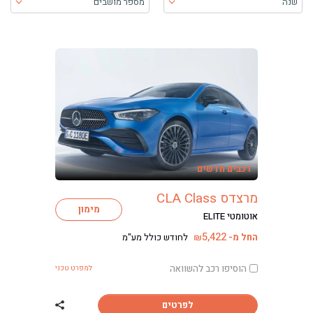
שנה
מספר מושבים
בעת בחירה, התוכן יטען ויש להתקדם קדימה כדי לקבל את התוכן
רכבים חדשים
מרצדס CLA Class
מימון
אוטומטי ELITE
5,422
החל מ-
לחודש כולל מע"מ
₪
הוסיפו רכב להשוואה
למפרט טכני
לפרטים
שתף רכב מרצדס CLA Class