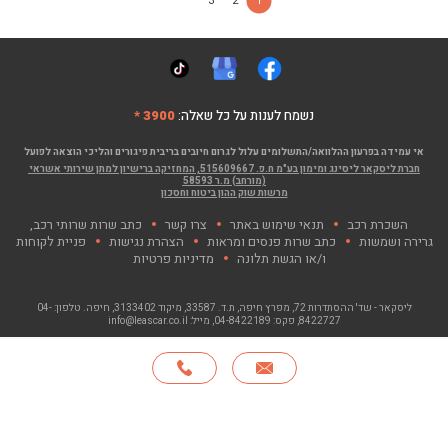
3
2
1
נשמח לענות על כל שאלה:
3900 *
אי עמידה בפרעון ההלוואה/התשלומים עלול לגרום חיובים בריבית פיגורים והליכי הוצאה לפועל
חברת ליסקאר ליסינג ומימון בע"מ ח.פ. 515609667, המחזיקה ברישיון למתן שירותי אשראי
(מורחב) מ.ר 58593
מרשות שוק ההון ביטוח וחסכון
השכרת רכב
תנאי שימוש באתר
צרו קשר
כתב שרות שרותי רכב,
גרירה ושמשות
כתב שרות פנסים ומראות
הצהרת נגישות
פניית לקוחות
ו/או הגשת תלונה
מדיניות פרטיות
ליסקאר - שד' ההסתדרות 72, מפרץ חיפה
, ת.ד. 33587, מיקוד 3133402, חיפה. טלפון:
04-
8422727
, פקס:
04-8422189
, מייל:
info@leascar.co.il
© כל הזכויות שמורות לליסקאר בע"מ 2026
האתר פותח ע"י NGSOFT, קישור יפתח בחלון חדש"
חייגו
*
אודות
סניפים
צרו קשר
English
3900