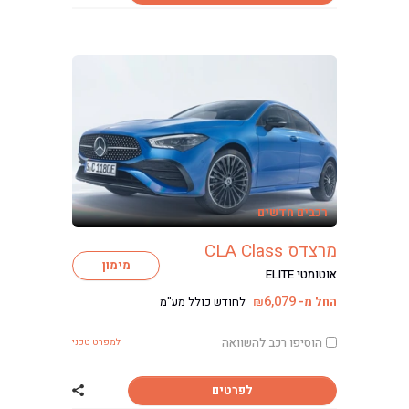
רכבים חדשים
מרצדס CLA Class
מימון
אוטומטי ELITE
6,079
החל מ-
לחודש כולל מע"מ
₪
הוסיפו רכב להשוואה
למפרט טכני
לפרטים
שתף רכב מרצדס CLA Class