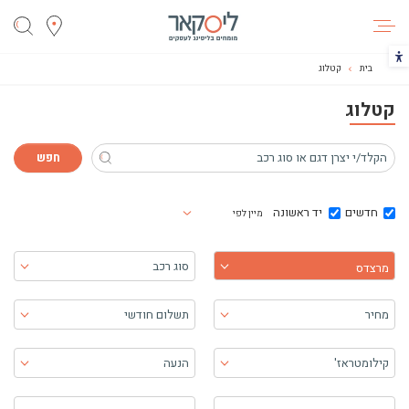
ליסקאר
הכפתור משנה את צבעי הקונטרסט
בית
קטלוג
קטלוג
חדשים
יד ראשונה
מיין לפי
בחר יצרן
סוג רכב
מרצדס
מחיר
תשלום חודשי
קילומטראז'
הנעה