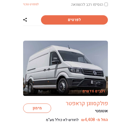
כתבות ליסינג
הוסיפו רכב להשוואה
למפרט טכני
לפרטים
שתף רכב פולקסוו
רכבים חדשים
פולקסווגן קראפטר
מימון
אוטומטי
4,408
החל מ-
לחודש לא כולל מע"מ
₪