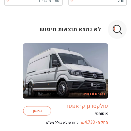
שנה
מספר מושבים
בעת בחירה, התוכן יטען ויש להתקדם קדימה כדי לקבל את התוכן
לא נמצא תוצאות חיפוש
ליסינג
ליסינג מימוני
רכבים חדשים
ליסינג תפעולי
ליסינג פרטי
פולקסווגן קראפטר
מימון
השכרת רכב
אוטומטי
חפשו רכב בקטלוג
4,733
החל מ-
לחודש לא כולל מע"מ
₪
מכירת רכבים