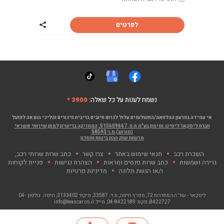
לפרטים
שתף רכב קיה פיק
נשמח לענות על כל שאלה:
3900 *
אי עמידה בפרעון ההלוואה/התשלומים עלול לגרום חיובים בריבית פיגורים והליכי הוצאה לפועל
חברת ליסקאר ליסינג ומימון בע"מ ח.פ. 515609667, המחזיקה ברישיון למתן שירותי אשראי
(מורחב) מ.ר 58593
מרשות שוק ההון ביטוח וחסכון
השכרת רכב
תנאי שימוש באתר
צרו קשר
כתב שרות שרותי רכב,
גרירה ושמשות
כתב שרות פנסים ומראות
הצהרת נגישות
פניית לקוחות
ו/או הגשת תלונה
מדיניות פרטיות
ליסקאר - שד' ההסתדרות 72, מפרץ חיפה
, ת.ד. 33587, מיקוד 3133402, חיפה. טלפון:
04-
8422727
, פקס:
04-8422189
, מייל:
info@leascar.co.il
© כל הזכויות שמורות לליסקאר בע"מ 2026