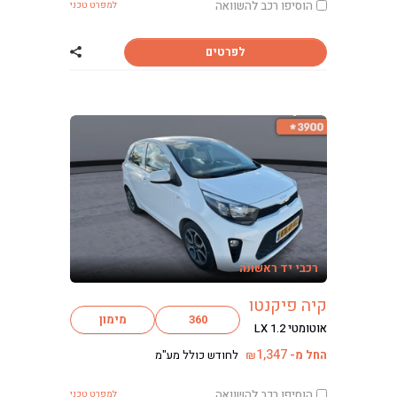
הוסיפו רכב להשוואה
למפרט טכני
לפרטים
שתף רכב פולקסוו
רכבי יד ראשונה
קיה פיקנטו
360
מימון
אוטומטי LX 1.2
1,347
החל מ-
לחודש כולל מע"מ
₪
הוסיפו רכב להשוואה
למפרט טכני