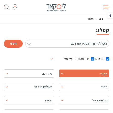
ליסקאר
הכפתור משנה את צבעי הקונטרסט
בית
קטלוג
קטלוג
חדשים
יד ראשונה
מיין לפי
בחר יצרן
סוג רכב
סקניה
מחיר
תשלום חודשי
קילומטראז'
הנעה