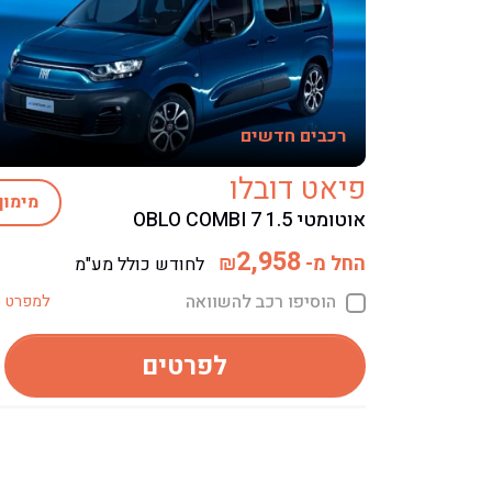
רכבים חדשים
פיאט דובלו
מימון
אוטומטי OBLO COMBI 7 1.5
2,958
החל מ-
₪
לחודש כולל מע"מ
הוסיפו רכב להשוואה
למפרט ט
לפרטים