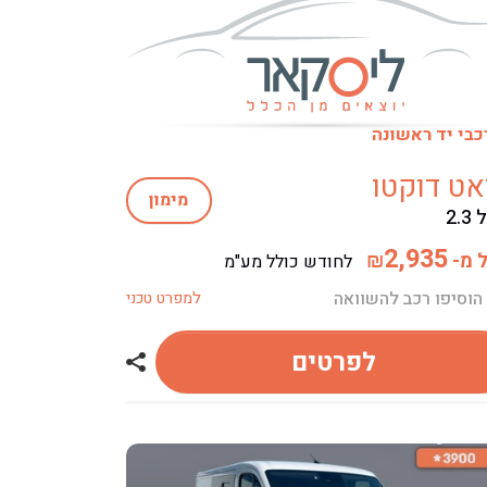
כבי יד ראשונה
אט דוקטו
מימון
2.3
2,935
 מ-
₪
לחודש כולל מע"מ
הוסיפו רכב להשוואה
למפרט טכני
לפרטים
 פיאט דובלו
שתף רכב פיאט דו