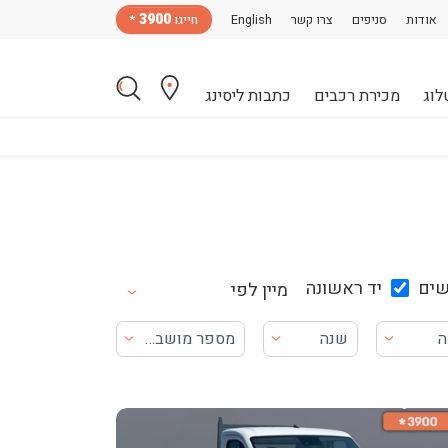
3900
אודות
סניפים
צרו קשר
English
חייגו
*
לוג
מכירת רכבים
כתבות ליסינג
ים
יד ראשונה
מיין לפי
ה
שנה
מספר מושבים