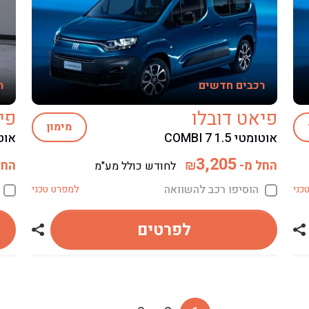
רכבים חדשים
ר
פיאט דובלו
פי
מימון
אוטומטי COMBI 7 1.5
אוט
3,205
החל מ-
החל
₪
לחודש כולל מע"מ
הוסיפו רכב להשוואה
כני
למפרט טכני
לפרטים
שתף רכב פיאט דובלו
שתף רכב