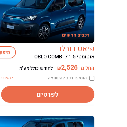
רכבים חדשים
פיאט דובלו
מימון
אוטומטי OBLO COMBI 7 1.5
2,526
החל מ-
₪
לחודש כולל מע"מ
הוסיפו רכב להשוואה
למפרט ט
לפרטים