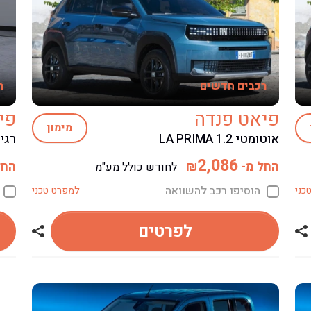
רכבים חדשים
ר
פיאט פנדה
פי
מימון
אוטומטי LA PRIMA 1.2
רגיל 
2,086
החל מ-
החל
₪
לחודש כולל מע"מ
הוסיפו רכב להשוואה
כני
למפרט טכני
לפרטים
שתף רכב פיאט פנדה
שתף רכב