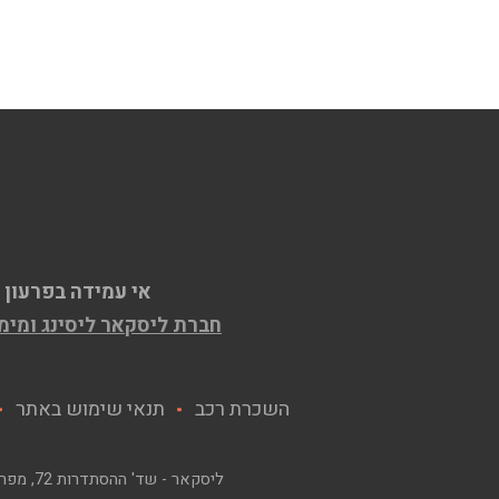
אי עמידה בפרעון 
חברת ליסקאר ליסינג ומימון בע"מ ח.פ. 515609667, המחזיקה ברישיון למת
השכרת רכב
תנאי שימוש באתר
ליסקאר - שד' ההסתדרות 72, מפרץ חיפה