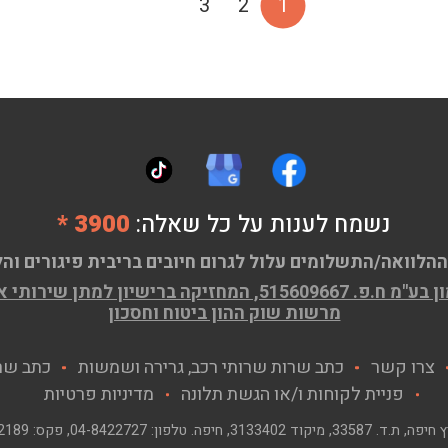
3
2
1
נשמח לענות על כל שאלה:
3900 *
ההלוואה/התשלומים עלול לגרום חיובים בריבית פיגורים והל
ן שירותי אשראי (מורחב) מ.ר 58593
מרשות שוק ההון ביטוח וחסכון
צרו קשר
כתב שרות שרותי רכב, גרירה ושמשות
כתב שר
פניית לקוחות ו/או הגשת תלונה
מדיניות פרטיות
, ת.ד. 33587, מיקוד 3133402, חיפה. טלפון:
04-8422727
, פקס:
2189