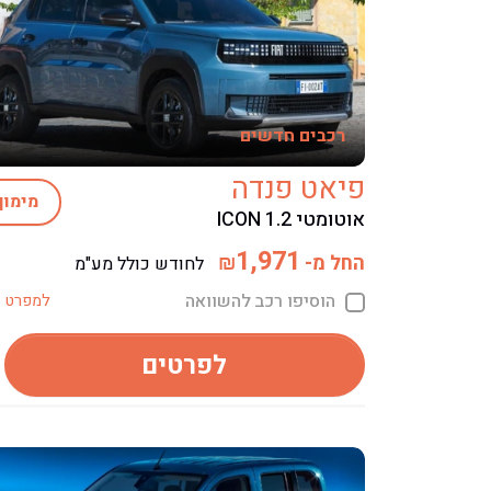
רכבים חדשים
פיאט פנדה
מימון
אוטומטי ICON 1.2
1,971
החל מ-
₪
לחודש כולל מע"מ
הוסיפו רכב להשוואה
למפרט ט
לפרטים