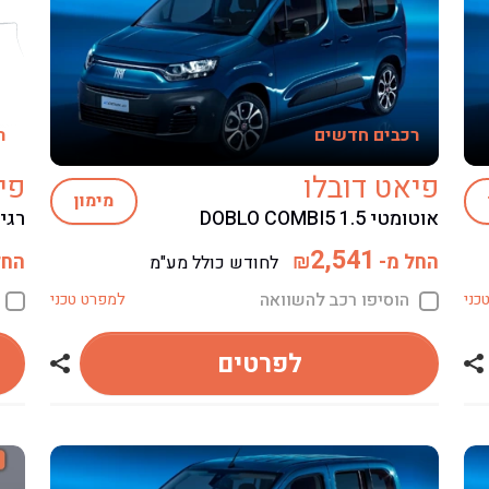
רכבים חדשים
ר
פיאט דובלו
פי
מימון
אוטומטי DOBLO COMBI5 1.5
רגיל 
2,541
החל מ-
החל
₪
לחודש כולל מע"מ
הוסיפו רכב להשוואה
כני
למפרט טכני
לפרטים
שתף רכב פיאט דובלו
שתף רכב