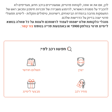
לכן, אם את או אתה, לקוחות פרטיים, שמעוניינים ברכב חדש, מעדיפים לא
רכבי פלאג-אין היברידיים- PHEV
להכביד על מסגרת האשראי, להימנע משבירה של תכניות חיסכון ומכאב ראש של
התעסקות מרובה בהסדרת הביטוחים, רישיונות, טיפולים ותקלות - ליסינג תפעולי
רכבים חשמליים יד שנייה
פרטי יענה בדיוק על הדרישות שלכם.
כמה עולה להטעין רכב חשמלי?
מנהלי הלקוחות שלנו ישמחו לעמוד לרשותכם ולענות על כל שאלה בנושא
ליסינג פרטי בטלפון 3900* או באמצעות פנייה בטופס
צור קשר
.
טנדר עד 3.5 טון: השוואה
ליסינג לחברות
רכב מסחרי עד 3.5 טון - השוואה
חפשו רכב לפי:
יצרן
תשלום חודשי
מחיר רכב
מבצעי ליסינג