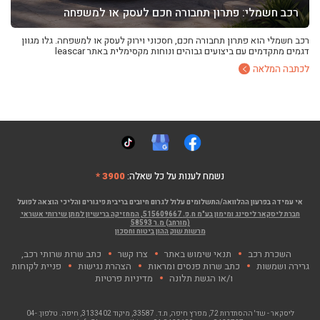
רכב חשמלי: פתרון תחבורה חכם לעסק או למשפחה
רכב חשמלי הוא פתרון תחבורה חכם, חסכוני וירוק לעסק או למשפחה. גלו מגוון
דגמים מתקדמים עם ביצועים גבוהים ונוחות מקסימלית באתר leascar
לכתבה המלאה
נשמח לענות על כל שאלה:
3900 *
אי עמידה בפרעון ההלוואה/התשלומים עלול לגרום חיובים בריבית פיגורים והליכי הוצאה לפועל
חברת ליסקאר ליסינג ומימון בע"מ ח.פ. 515609667, המחזיקה ברישיון למתן שירותי אשראי
(מורחב) מ.ר 58593
מרשות שוק ההון ביטוח וחסכון
השכרת רכב
תנאי שימוש באתר
צרו קשר
כתב שרות שרותי רכב,
גרירה ושמשות
כתב שרות פנסים ומראות
הצהרת נגישות
פניית לקוחות
ו/או הגשת תלונה
מדיניות פרטיות
ליסקאר - שד' ההסתדרות 72, מפרץ חיפה
, ת.ד. 33587, מיקוד 3133402, חיפה. טלפון:
04-