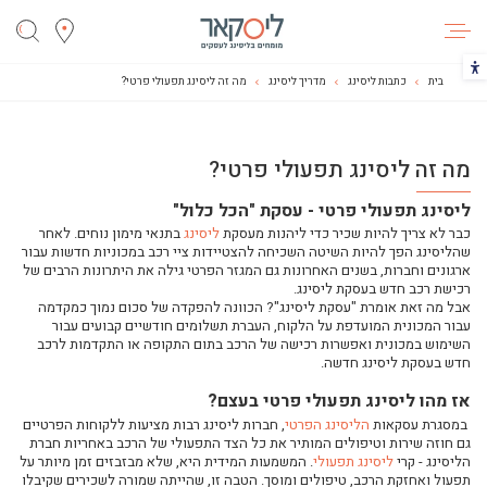
ליסקאר
הכפתור משנה את צבעי הקונטרסט
בית
כתבות ליסינג
מדריך ליסינג
מה זה ליסינג תפעולי פרטי?
מילון המונחים של תחום הליסינג
מה זה ליסינג תפעולי פרטי?
ליסינג לעסקים-איך זה עובד?
עסקת ליסינג: כל היתרונות בכיס שלך
ליסינג תפעולי פרטי - עסקת "הכל כלול"
האם עסקת ליסינג מתאימה לעסקים קטנים?
כבר לא צריך להיות שכיר כדי ליהנות מעסקת
ליסינג
בתנאי מימון נוחים. לאחר
שהליסינג הפך להיות השיטה השכיחה להצטיידות ציי רכב במכוניות חדשות עבור
האם ליסינג לציוד כבד משתלם?
ארגונים וחברות, בשנים האחרונות גם המגזר הפרטי גילה את היתרונות הרבים של
וידאו: פתרונות ליסינג מותאמים לצרכים שלך
רכישת רכב חדש בעסקת ליסינג.
אבל מה זאת אומרת "עסקת ליסינג"? הכוונה להפקדה של סכום נמוך כמקדמה
וידאו: האם עסקת הליסינג מתאימה לך?
עבור המכונית המועדפת על הלקוח, העברת תשלומים חודשיים קבועים עבור
השימוש במכונית ואפשרות רכישה של הרכב בתום התקופה או התקדמות לרכב
נקודות למחשבה לפני ביצוע עסקת ליסינג לרכב
חדש בעסקת ליסינג חדשה.
איזו עסקת ליסינג הכי מתאימה לך?
אז מהו ליסינג תפעולי פרטי בעצם?
מה זה ליסינג?
במסגרת עסקאות
הליסינג הפרטי
, חברות ליסינג רבות מציעות ללקוחות הפרטיים
מצא את ההבדלים: ליסינג מימוני מול ליסינג פרטי
גם חוזה שירות וטיפולים המותיר את כל הצד התפעולי של הרכב באחריות חברת
הליסינג - קרי
ליסינג תפעולי
. המשמעות המידית היא, שלא מבזבזים זמן מיותר על
תפעול שוטף רכב
תפעול ואחזקת הרכב, טיפולים ומוסך. הטבה זו, שהייתה שמורה לשכירים שקיבלו