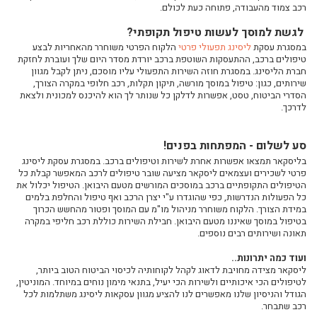
בעל עסק-מה יותר כדאי הלוואה בבנק או עסקת ליסינג?
רכב צמוד מהעבודה, פתוחה כעת לכולם.
מימון וליסינג לאוטובוס
לגשת למוסך לעשות טיפול תקופתי?
מימון וליסינג למשאית
במסגרת עסקת
ליסינג תפעולי פרטי
הלקוח הפרטי משוחרר מהאחריות לבצע
טיפולים ברכב, ההתעסקות השוטפת ברכב יורדת מסדר היום שלך ועוברת לחזקת
יתרונות ליסינג מימוני
חברת הליסינג. במסגרת חוזה השירות התפעולי עליו מוסכם, ניתן לקבל מגוון
שירותים, כגון: טיפול במוסך מורשה, תיקון תקלות, רכב חלופי במקרה הצורך,
ליסינג מימוני או תפעולי
הסדרי הביטוח, טסט, אפשרות לדלקן כל שנותר לך הוא להיכנס למכונית ולצאת
ליסינג מימוני שאלות נפוצות
לדרכך.
ליסינג תפעולי לעסק שלך
מה זה ליסינג תפעולי פרטי?
סע לשלום - המפתחות בפנים!
בליסקאר תמצאו אפשרות אחרת לשירות וטיפולים ברכב. במסגרת עסקת ליסינג
המסמכים הנדרשים לפני ביצוע עסקת ליסינג
פרטי לשכירים ועצמאים ליסקאר מציעה שובר טיפולים לרכב המאפשר קבלת כל
כיצד לבחור חברת ליסינג
הטיפולים התקופתיים ברכב במוסכים המורשים מטעם היבואן. הטיפול יכלול את
כל הפעולות הנדרשות, כפי שהוגדרו ע"י יצרן הרכב ואף טיפול והחלפת בלמים
ליסינג מימוני לעסקים
במידת הצורך. הלקוח משוחרר מניהול מו"מ עם המוסך ופטור מהחשש הכרוך
רכב מסחרי קטן לעסק
בטיפול במוסך שאיננו מטעם היבואן. חבילת השירות כוללת רכב חליפי במקרה
תאונה ושירותים רבים נוספים.
ליסינג לרכב מסחרי
ועוד כמה יתרונות..
רכב חשמלי בליסינג
ליסקאר מצידה מחויבת לדאוג לקהל לקוחותיה לכיסוי הביטוח הטוב ביותר,
רכבים פרטיים חשמליים השוואה
לטיפולים הכי איכותיים ולשירות הכי יעיל, בתנאי מימון נוחים במיוחד. המוניטין,
הגודל והניסיון שלנו מאפשרים לנו להציע מגוון עסקאות ליסינג משתלמות לכל
רכבים היברידיים- מבט מעמיק והשוואה בין דגמים מובילים
רכב שתבחר.
עמדת טעינה ביתית לרכב חשמלי