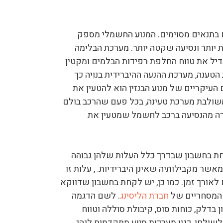
ים בתנאים מסוימים. המנוע החשמלי מספק
ת יותר ונסיעה שקטה יותר. מערכת הבלימה
דיל את טווח החלפת רפידות הבלמים ומקטין
 הטענה, מערכת ההנעה ההיברידית בנויה כך
העיקריים של מנוע הבנזין הוא להטעין את
שולבת מערכת טעינה, בכל פעם שהרכב בולם
רה מהנסיעה ברכב לחשמל שמטעין את
קחת בחשבון שבדרך כלל העלות שלהן גבוהה
מאשר מקבילותיה שאינן היברידיות. , עלות זו
לאורך זמן. כמו כן, יש לקחת בחשבון שדווקא
ם המסחריים של
חברת הליסינג
. לשם הדגמה
 בדלק, כוחות סוס, קיבולת סוללה וטווח
לשולחן, כגון מערכות סיוע מתקדמות לנהג,