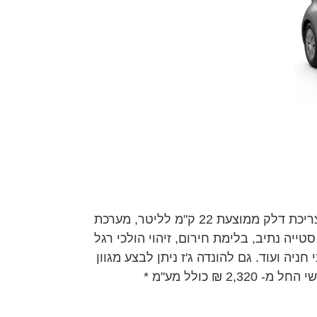
מחיר מחירון 147,900 ₪, מנוע 1,500 סמ"ק היברידי, צריכת דלק ממוצעת 22 ק"מ לליטר, מערכת
אוויר, תיקון בעת סטייה נתיב, בלימת חירום, זיהוי הולכי רגל
חניה ועוד. גם להונדה ג'ז ניתן לבצע מגוון
₪ כולל מע"מ *