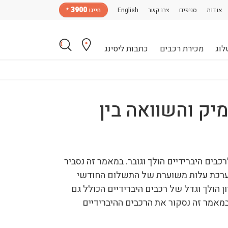
3900
אודות
סניפים
צרו קשר
English
חייגו
*
לוג
מכירת רכבים
כתבות ליסינג
יק והשוואה בין
בים היברידיים הולך וגובר. במאמר זה נסביר
 הערכת עלות משוערת של התשלום החודשי
ן הולך וגדל של רכבים היברידיים הכולל גם
במאמר זה נסקור את הרכבים ההיברידיים