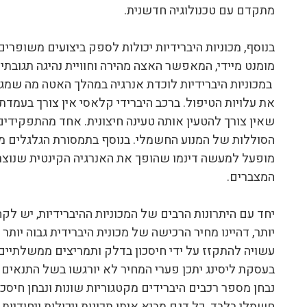
מתקדם עם טכנולוגיה חדשנית.
בנוסף, מכוניות היברידיות יכולות לספק ביצועים משופר
מומנט מיידי, המאפשר האצה מהירה וחוויית נהיגה תגובתי
במכוניות היברידיות לוכדת אנרגיה במהלך האטה מה שמג
את עלויות הטיפול. ברכב היברידי קלאסי אין צורך בעמדת
שאין צורך להטעין אותה טעינה חיצונית. אחד מהתפקידים 
הסוללות של המנוע החשמלי. בנוסף בתמסורת הגלגלים מ
מופעל למעשה דינמו שהופך את האנרגיה הקינטית שנוצ
המצברים.
יחד עם היתרונות הרבים של המכוניות ההיברידיות, יש ל
יותר, דהיינו מחיר הרכישה של מכונית היברידית גבוה יותר 
עשויה להתקזז על ידי חיסכון בדלק ותמריצים ממשלתיים 
בעסקת ליסינג יתכן פערי המחיר לא יורגשו בשל התנאי
נבחן מספר רכבים היברידים מקטגוריות שונות ונבחן חיסכון
חשמלי בלבד. כל דגם מביא איתו תכונות ויכולות ייחודיות 