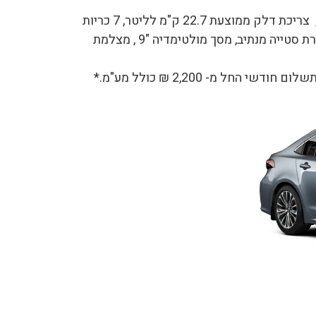
מחיר מחירון 157,990 ₪,בעלת מנוע 1,800 סמ"ק היברידי, צריכת דלק ממוצעת 22.7 ק"מ לליטר, 7 כריות
אוויר, זיהוי הולכי רגל ודו גלגלי והפעלת בלימת חירום, בקרת סטייה מנתיב, מסך מולטימדיה "9 , מצלמת
חל מ- 2,200 ₪ כולל מע"מ.*