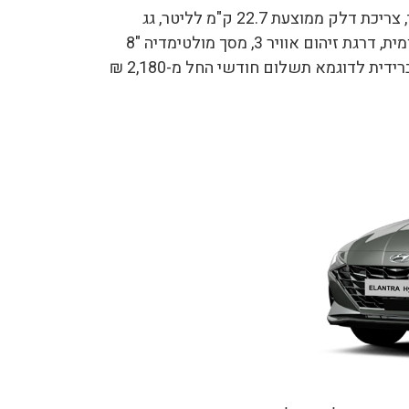
מחיר מחירון 159,000 ₪, בעלת מנוע 1,580 סמ"ק היברידי, צריכת דלק ממוצעת 22.7 ק"מ לליטר, גג
שמש נפתח, בקרת סטייה מנתיב ותיקון הגה, בלימה אוטונומית, דרגת זיהום אוויר 3, מסך מולטימדיה "8
ועוד. ניתן לבצע מגוון עסקאות ליסינג ליונדאי אלנטרה היברידית לדוגמא תשלום חודשי החל מ-2,180 ₪