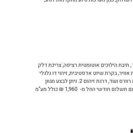
12 ₪ , מנוע 1,500 סמ"ק היברידי , תיבת הילוכים אוטומטית רציפה, צריכת דלק
ק"מ לליטר, בעלת מסך מולטימדיה "8, 8 כריות אוויר, בקרת שיוט אדפטיבית, זיהוי דו גלגלי
והולכי רגל, בלימת חירום, תיקון בעת סטייה מנתיב, מצלמת רוורס ועוד, דרגת זיהום 2. ניתן לבצע מגוון
עסקאות ליסינג לטויוטה יאריס היברידית לדוגמא ליסינג עם תשלום חודשי החל מ- 1,960 ₪ כולל מע"מ