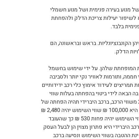
ל מנוע בעירה פנימית ושל מנוע חשמלי
א לשיפור יעילות צריכת הדלק ולהפחתת
נימית בלבד.
יהן הקונבנציונליות. בראש ובראשונה, הם
יות הדלק.
ית המופחתת שלהן. על ידי שימוש בחשמל
 חממה, ותורמות לאוויר נקי יותר ולסביבה
ת תמריצים לעידוד אימוץ כלי רכב ידידותיים
בה הבאה לידי ביטוי בהפחתה בעלות שווי
השימוש לעובד. שווי השימוש לרכב עומד היום על 2.48% משווי הרכב, ברכב היברידי תהיה הפחתה של
530 ₪ מעלות שווי השימוש לשם הדגמה אם עלות הרכב היא 100,000 ₪ שווי השימוש יהיה 2,480 ₪
ברכב בעל מנוע בעירה בלבד לעומת זאת, ברכב היברידי שווי השימוש יהיה פחות 530 ₪ כך שהעובד
עסקת ליסינג לרכב היברידי היא פתרון מצוין הן לבעל העסק
ינת ההטבה בשווי השימוש ונסיעה ברכב