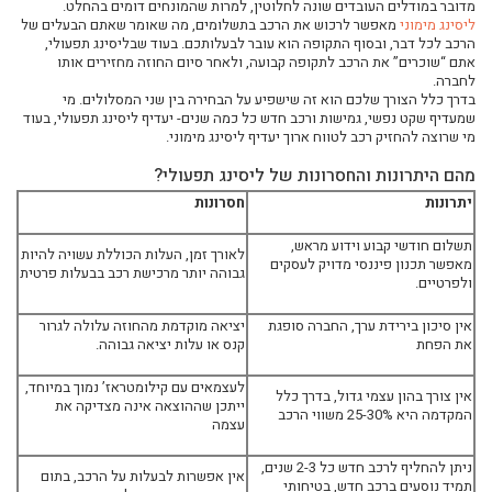
רכב חשמלי: פתרון תחבורה חכם לעסק או למשפחה
מדובר במודלים העובדים שונה לחלוטין, למרות שהמונחים דומים בהחלט.
ליסינג מימוני
מאפשר לרכוש את הרכב בתשלומים, מה שאומר שאתם הבעלים של
המדריך לקבלת החלטה נכונה כשנכנסים לעולם הרכב החדש
הרכב לכל דבר, ובסוף התקופה הוא עובר לבעלותכם. בעוד שבליסינג תפעולי,
אתם “שוכרים” את הרכב לתקופה קבועה, ולאחר סיום החוזה מחזירים אותו
כך תנהלו הוצאות רכב בצורה חכמה ויעילה
לחברה.
פתרונות מתקדמים לניידות בעולם העסקי המודרני
בדרך כלל הצורך שלכם הוא זה שישפיע על הבחירה בין שני המסלולים. מי
שמעדיף שקט נפשי, גמישות ורכב חדש כל כמה שנים- יעדיף ליסינג תפעולי, בעוד
איך עסקים יכולים לחסוך בעלויות תחבורה לאורך זמן
מי שרוצה להחזיק רכב לטווח ארוך יעדיף ליסינג מימוני.
המגמות שמשנות את עולם התחבורה בשנים האחרונות
מהם היתרונות והחסרונות של ליסינג תפעולי?
איך לבחור את המסלול הנכון לשימוש ברכב בלי להסתבך
יתרונות
חסרונות
מה חשוב לבדוק לפני שמתחייבים להסכם רכב
תשלום חודשי קבוע וידוע מראש,
כך תשלבו טכנולוגיה חכמה בשגרת הנהיגה שלכם
לאורך זמן, העלות הכוללת עשויה להיות
מאפשר תכנון פיננסי מדויק לעסקים
גבוהה יותר מרכישת רכב בבעלות פרטית
היתרונות של פתרונות תחבורה גמישים בעידן החדש
ולפרטיים.
איך להתאים את הרכב לצרכים האישיים או העסקיים שלכם
אין סיכון בירידת ערך, החברה סופגת
יציאה מוקדמת מהחוזה עלולה לגרור
טעויות נפוצות בבחירת פתרונות תחבורה ואיך להימנע מהן
את הפחת
קנס או עלות יציאה גבוהה.
הדרך החכמה לשלב בין נוחות, עלות וביצועים בעולם הרכב
לעצמאים עם קילומטראז’ נמוך במיוחד,
אין צורך בהון עצמי גדול, בדרך כלל
איך לתכנן נכון את המעבר לפתרונות תחבורה מתקדמים
ייתכן שההוצאה אינה מצדיקה את
המקדמה היא 25-30% משווי הרכב
עצמה
מה הופך פתרון תחבורה למשתלם באמת לאורך זמן
איך לבחור את מסלול הליסינג שמתאים לשלב שבו העסק שלכם נמצא
ניתן להחליף לרכב חדש כל 2-3 שנים,
אין אפשרות לבעלות על הרכב, בתום
תמיד נוסעים ברכב חדש, בטיחותי
כך תנהלו צי רכבים בצורה חכמה ותחסכו בעלויות לאורך זמן