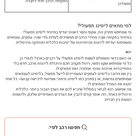
התקופה הרכב חוזר לחברה.
ומעודכן
ליסינג עסקי לטסלה: 5 דברים שכדאי לכם לדעת
רכב חשמלי לעסק: מדריך ליסינג לטסלה המושלם
כל היתרונות של ליסינג עסקי לטסלה במקום רכישת רכב
למי מתאים ליסינג תפעולי?
מי שמחפש פתרון נוח, שקוף וחסר דאגות יעדיף במיוחד ליסינג תפעולי.
במיוחד בתקופה שבה מחירי הרכבים ממשיכים לעלות מדי שנה- עסקים, עצמאים
ומשפחות יעדיפו ליהנות מהיתרונות של יציבות כלכלית ותחזוקה מינימלית.
יכום
אז האם כדאי ומשתלם לעשות ליסינג תפעולי על רכבים בארץ? לגמרי כן.
כל מי שמחפש שקט נפשי, ניהול תקציב חכם והיכולת ליהנות מרכב חדש בלי
ליסינג
התחייבויות ארוכות טווח- אופציה זאת תתאים לו.
ליסינג מימוני
בין אם מדובר בליסינג לעסקים המעוניינים לייעל תפעול, בליסינג לעצמאים
שמחפשים גמישות, או בפתרון כמו ליסינג מימוני שמיועד לרכישה קבועה- כל אחד
ליסינג תפעולי
ימצא את המודל המתאים לו.
ליסינג פרטי
מה שחשוב הוא לבחור במסלול שיביא לכם את הערך הגבוה ביותר- כלכלית
וניהולית כאחד, וזה אומר קודם להבין את הצרכים האמיתיים שלכם, ולהשוות
השכרת רכב
הצעות בין חברות.
חפשו רכב בקטלוג
מכירת רכבים
כתבות ליסינג
חפשו רכב לפי: