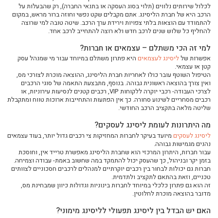
לכלול שירותים נלווים (תלוי בסוג העסקה או בתנאי החברה), רק שהבעלות על
ליסינג עסקי ולעצמאים – פתרון אחד שמתאים לכולם
הרכב היא של חברת הליסינג. אתם מקבלים שקט נפשי וחוזה ברור מראש, במקום
האם משתלם לעשות ליסינג תפעולי על רכבים בארץ?
להתמודד עם הוצאות בלתי צפויות וירידת ערך הרכב. שיטה טובה למי שרוצה
להחליף כל שלוש שנים לרכב חדש ולא רוצה להתחייב לרכב אחד.
עוסק מורשה? בעל חברה בע"מ? הנה 5 סיבות לעשות ליסינג תפעולי עבור העסק שלך
4 רכבי יוקרה מומלצים שכדאי לכם להכיר
למי זה הכי משתלם – עצמאים או חברות?
אפשרות של
ליסינג לעצמאים
היא פתרון משתלם במיוחד עבור מי שמנהל עסק
איך השכרת רכב שונה מליסינג לטווח ארוך?
קטן או עצמאי.
איך לבחור את פתרון הרכב המשתלם ביותר לעסק שלך
הטיפול השוטף עובר כולו לאחריות חברת הליסינג, ההוצאה מוכרת לצורכי מס,
ואין צורך בהוצאה ראשונית גבוהה. בנוסף, מתבצעת התאמה של סוגי הרכבים
השוואת מסלולי רכב חכמים שיכולים לחסוך אלפי שקלים בשנה
לצרכי העבודה- רכבי יוקרה ללקוחות VIP, רכבים קטנים לנסיעות עירוניות, או
רכבים מסחריים לשינוע סחורה. כך אין הפתעות והתחייבות ארוכות טווח ומתקבלת
כל מה שעסק צריך לדעת לפני קבלת החלטה על תפעול וניהול צי רכב
שליטה מלאה בתקציב הרכב החודשי.
פתרונות רכב מתקדמים לעסקים – איך לבחור את המודל שמתאים לפעילות שלך
מה היתרונות לעומת ליסינג לעסקים?
השוואה בין דרכי מימון שונות לרכב – מה חשוב לדעת לפני שמחליטים
ליסינג לעסקים
מיועד בעיקר לחברות המחזיקות צי רכבים גדול יותר, בעוד עצמאים
ניהול צי רכב לעסקים - איך לחסוך זמן וכסף
נהנים מגמישות גבוהה.
עבור חברות, היתרון המרכזי הוא שחברת הליסינג מאפשרת טרייד אין, וחוסכת
איך לבחור רכב חשמלי שמתאים גם לתדמית וגם לתקציב
בזמן יקר ובניהול, כך שהעסק יכול להתמקד במה שחשוב באמת- עבודה וצמיחה.
פתרונות תחבורה גמישים לעובדים ולמנהלים
חברות גם יכולות לבחור בין רכבים יוקרתיים למנהלים לרכבים חסכוניים לצוותים
טכניים, וזאת בהתאם לתקציב ולתדמית.
ניהול חכם של רכב פרטי או עסקי בעולם משתנה
זה הוא גם פתרון כלכלי במיוחד לחברות בינוניות וגדולות כיוון שמבחינת מס,
מדובר בהוצאה מוכרת לחלוטין.
איך לבחור פתרון רכישת רכב שמתאים לצרכים האישיים והעסקיים שלכם
ניהול אנרגיה בעידן הרכב החשמלי – חיסכון, שליטה ונוחות
האם יש הבדל בין ליסינג תפעולי לליסינג מימוני?