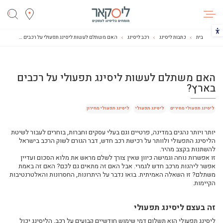
ליסקאר
הכפתור משנה את צבעי הקונטרסט
בית
כתבות ליסינג
רכב ליסינג
האם משתלם לעשות ליסינג תפעולי על רכבים בארץ?
האם משתלם לעשות ליסינג תפעולי על רכבים
מדריך מקוצר לבחירת רכב הליסינג שמתאים לך
בארץ?
רכב לעסק: רכב פרטי או רכב מסחרי?
רכבי ליסינג
ליסינג תפעולי מחירים
ליסינג תפעולי
ליסינג תפעולי מחירון
וידאו: ליסינג רכב מסחרי או רכב פרטי
יותר ויותר נהגים במדינה, פרטיים וגם בעלי עסקים וחברות, בוחרים לעבור לשיטת
ליסינג לעצמאיים - מה מוכר לצורך ניכוי מס?
הליסינג התפעולי ולוותר על רכישת רכב חדש, דבר הגורם לשוק הרכב בישראל
2024-לאן נסע שוק הרכב
להשתנות בקצב מהיר.
זו אפשרות נוחה וגמישה כיוון שאין צורך לשלם מראש את מלוא הסכום ועדיין
ליסינג רכבי יוקרה יד שניה: האם זה כדאי לכם?
אפשר ליהנות מרכב חדש לגמרי. אבל האם זה מתאים גם לכם? האם זה באמת
משתלם? זו השאלה האמיתית. בואו נדבר על היתרונות, החסרונות והאלטרנטיבות
השכרת רכב יוקרה: כך תבחרו נכון את הרכב הבא שלכם
הקיימות.
איזה רכב עבודה בליסינג מומלץ יותר: טויוטה או סוזוקי?
ליסינג לרכב יוקרה היברידי או לרכב יוקרה חשמלי?
זה בעצם ליסינג תפעולי
ההבדל בין ליסינג תפעולי לליסינג פרטי ומה הכי מתאים לכם?
ליסינג תפעולי הוא תשלום דמי שימוש חודשיים קבועים על רכב, הליסינג יכול