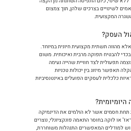
 ללא שינוי, כיום התפיסה השתנתה מן הקצה
מים לשינויים בצרכים שלהן, תוך צמצום
השגרה המקצועית.
הול העסק?
 אלא מהווה תשתית מקצועית חיונית במיוחד.
 בכדי להבטיח תפוקה מרבית ואיכותית. משום
צמה תפעולית לצד חוויית שהייה נעימה
לה תאפשר מיזוג בין יכולות טכניות
איות כלכלית לעסקים הפועלים באינטנסיביות
היומיומית?
ת תחת חסמים אשר לא הולמים את הדינמיקה
ז' או לוקה בחוסר התאמה פונקציונלי, נוצרים
ביקוש למודלים המאפשרים התנהלות משוחררת,