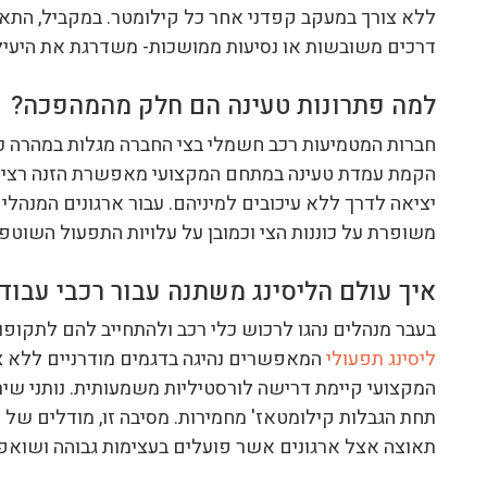
ללא צורך במעקב קפדני אחר כל קילומטר. במקביל, התאמ
דרכים משובשות או נסיעות ממושכות- משדרגת את היעיל
למה פתרונות טעינה הם חלק מהמהפכה?
חברות המטמיעות רכב חשמלי בצי החברה מגלות במהרה כי נ
הקמת עמדת טעינה במתחם המקצועי מאפשרת הזנה רציפ
יציאה לדרך ללא עיכובים למיניהם. עבור ארגונים המנהלי
משופרת על כוננות הצי וכמובן על עלויות התפעול השוטפ
איך עולם הליסינג משתנה עבור רכבי עבוד
בעבר מנהלים נהגו לרכוש כלי רכב ולהתחייב להם לתקופות
ליסינג תפעולי
המאפשרים נהיגה בדגמים מודרניים ללא צור
המקצועי קיימת דרישה לורסטיליות משמעותית. נותני ש
תחת הגבלות קילומטאז' מחמירות. מסיבה זו, מודלים של
ל
תאוצה אצל ארגונים אשר פועלים בעצימות גבוהה ושואפי