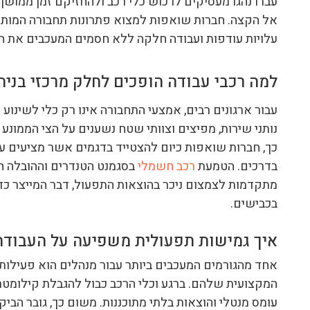
עברו נהגו מעסיקים לרכוש כלי רכב ולהחזיקם זמן ממושך
אל הקצה. חברות שואפות למצוא פתרונות תחבורה המותא
עלויות עודפות ועבודה חלקה ללא חסמים המעכבים את 
למה רכבי עבודה הופכים לחלק מרכזי בני
עבור ארגונים רבים, אמצעי התחבורה אינו רק כלי לשינוע
נותני שירות, מפיצים וצוותי שטח נשענים על הצי הממונע
כך, חברות שואפות כיום להצטייד בדגמים אשר מציעים עו
בדרכים. הטמעת
רכב חשמלי
בסגמנט הטנדרים וההובלה הק
מתקדמות לצמצום ניכר בהוצאות התפעול, דבר המייצר כד
בכבישים.
איך גמישות תפעולית משפיעה על העבודה 
אחד מהגורמים המעכבים ביותר עבור מנהלים הוא פעילו
המקצועית שלהם. ברגע וכלי הרכב כבול להגבלת קילומטרא
עומס מנטלי והוצאות בלתי מתוכננות. משום כך, גובר ה