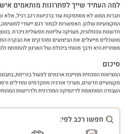
למה העתיד שייך לפתרונות מותאמים איש
חברות ממש לא מסתפקות עוד ברכישת רכב רגיל, אלא ש
המקצועיות שלהן. האפשרות לבחור דגם ייעודי למשימה,
חדשנות טכנולוגית, מעניקה עליונות תפעולית ניכרת. בנוס
מושכלים מייעלים את הביצועים ומהדקים את הבקרה התקציב
מסחרית היא נדבך מהותי ביכולת של הארגון להתפתח ולנ
סיכום
המציאות הנוכחית מחייבת ארגונים לפעול בזריזות, בתבונ
מקצועיים חדשים, מערכי אנרגיה מתקדמים ומודלים ורסט
העבודה המותאמת לדינמיקה המודרנית ולדרישות המהותי
חפשו רכב לפי: