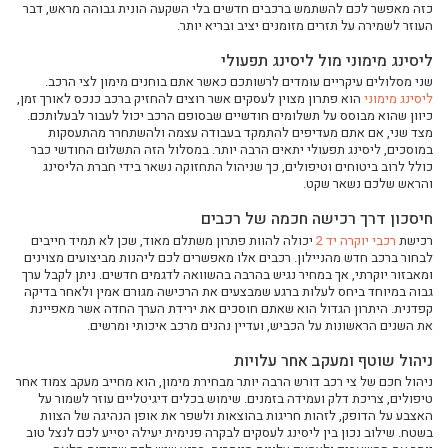
כזה מאפשר לכם להשתמש ברכבים חדשים בלי השקעה הונית גבוהה מראש, דבר
ליסינג עסקי ולעצמאים – פתרון אחד שמתאים לכולם
העוזר לשמירה על תזרים מזומנים יציב ובריא יותר.
האם משתלם לעשות ליסינג תפעולי על רכבים בארץ?
ליסינג מימוני מול ליסינג תפעולי
עוסק מורשה? בעל חברה בע"מ? הנה 5 סיבות לעשות ליסינג תפעולי עבור העסק שלך
שני מסלולים עיקריים עומדים לרשותכם כאשר אתם בוחנים מימון לצי הרכב.
4 רכבי יוקרה מומלצים שכדאי לכם להכיר
ליסינג מימוני
הוא פתרון מצוין לעסקים אשר רוצים להחזיק ברכב כנכס לאורך זמן,
כיוון שהוא מבוסס על תשלומים חודשיים שבסופם הרכב יכול לעבור לבעלותכם.
איך השכרת רכב שונה מליסינג לטווח ארוך?
מצד שני, אם אתם מעדיפים להתמקד בעבודה עצמה ולהשתחרר מהתעסקות
במוסכים, ליסינג תפעולי יתאים הרבה יותר. במסלול הזה התשלום החודשי כבר
איך לבחור את פתרון הרכב המשתלם ביותר לעסק שלך
כולל לרוב ביטוחים וטיפולים, כך שניהול התחזוקה נשאר בידי חברת הליסינג
השוואת מסלולי רכב חכמים שיכולים לחסוך אלפי שקלים בשנה
והראש שלכם נשאר שקט.
כל מה שעסק צריך לדעת לפני קבלת החלטה על תפעול וניהול צי רכב
חיסכון דרך רכישה חכמה של רכבים
פתרונות רכב מתקדמים לעסקים – איך לבחור את המודל שמתאים לפעילות שלך
רכישת
רכבי יוקרה יד 2
יכולה להוות פתרון משתלם מאוד, שכן לא תמיד חייבים
לבחור ברכב חדש מהניילון. רכבים אלו מאפשרים לכם ליהנות מביצועים מצוינים
השוואה בין דרכי מימון שונות לרכב – מה חשוב לדעת לפני שמחליטים
ומאבזור יוקרתי, אך במחיר נגיש בהרבה בהשוואה לדגמים חדשים. ניתן לקבל ערך
ניהול צי רכב לעסקים - איך לחסוך זמן וכסף
גבוה במיוחד ביחס לעלות ברגע שמבצעים את הרכישה מגורם אמין ולאחר בדיקה
קפדנית. היתרון הגדול הוא שאתם חוסכים את ירידת הערך החדה אשר מאפיינת
איך לבחור רכב חשמלי שמתאים גם לתדמית וגם לתקציב
את השנים הראשונות על הכביש, ועדיין נהנים מרכב איכותי ומרשים.
פתרונות תחבורה גמישים לעובדים ולמנהלים
ניהול שוטף ומעקב אחר עלויות
ניהול חכם של רכב פרטי או עסקי בעולם משתנה
ניהול חכם של צי רכב דורש הרבה יותר מבחירת מימון, הוא מחייב מעקב צמוד אחר
איך לבחור פתרון רכישת רכב שמתאים לצרכים האישיים והעסקיים שלכם
טיפולים, צריכת דלק ועמידה בזמנים. שימוש בכלים דיגיטליים עוזר לשמור על
האצבע על הדופק, לזהות חריגות בהוצאות ולשפר את אופן הנהיגה של הצוות
ניהול אנרגיה בעידן הרכב החשמלי – חיסכון, שליטה ונוחות
בשטח. שילוב נכון בין ליסינג לעסקים לבקרה פנימית יעילה יסייע לכם לנצל טוב