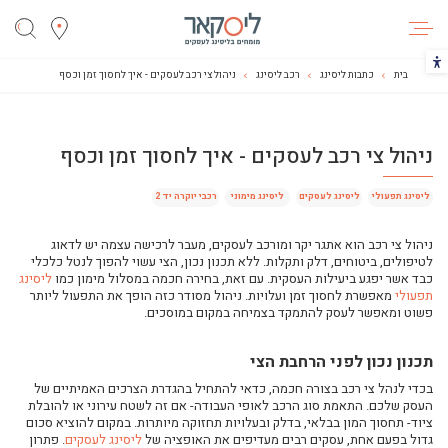
ליסקאר
הכפתור משנה את צבעי הקונטרסט
בית
כתבות ליסינג
רכב ליסינג
ניהול צי רכב לעסקים - איך לחסוך זמן וכסף
ניהול צי רכב לעסקים - איך לחסוך זמן וכסף
מדריך מקוצר לבחירת רכב הליסינג שמתאים לך
רכב לעסק: רכב פרטי או רכב מסחרי?
ליסינג תפעולי
ליסינג לעסקים
ליסינג מימוני
רכבי יוקרה יד 2
רכבי ליסינג
וידאו: ליסינג רכב מסחרי או רכב פרטי
ניהול צי רכב הוא אתגר יקר ומורכב לעסקים, מעבר לרכישה עצמה יש לדאוג
לטיפולים, ביטוחים, דלק ותקלות. ללא תכנון נכון, הצי עשוי להפוך לנטל כלכלי
ליסינג לעצמאיים - מה מוכר לצורך ניכוי מס?
כבד אשר יפגע ביעילות העסקית. עם זאת, בחירה חכמה במסלול מימון כמו
ליסינג
תפעולי
מאפשרת לחסוך זמן ועלויות. ניהול מסודר כזה הופך את התפעול ליותר
2024-לאן נסע שוק הרכב
פשוט ומאפשר לעסק להתמקד בצמיחה במקום במוסכים.
ליסינג רכבי יוקרה יד שניה: האם זה כדאי לכם?
השכרת רכב יוקרה: כך תבחרו נכון את הרכב הבא שלכם
תכנון נכון לפני הרחבת הצי
איזה רכב עבודה בליסינג מומלץ יותר: טויוטה או סוזוקי?
בכדי לנהל צי רכב בצורה חכמה, כדאי להתחיל בהגדרת הצרכים האמיתיים של
העסק שלכם. התאמת סוג הרכב לאופי העבודה- אם זה לשטח עירוני או להובלת
ליסינג לרכב יוקרה היברידי או לרכב יוקרה חשמלי?
ציוד- תחסוך המון בבלאי, בדלק ובעלויות תחזוקה מיותרות. במקום להוציא סכום
ההבדל בין ליסינג תפעולי לליסינג פרטי ומה הכי מתאים לכם?
גדול בפעם אחת, עסקים רבים מעדיפים את האופציה של
ליסינג לעסקים
. פתרון