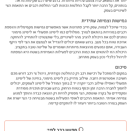
יותר את המשאבים ולצמצם עלויות מיותרות. ברגע שיש לכם שקיפות מלאה
רכב חשמלי: פתרון תחבורה חכם לעסק או למשפחה
בנתונים, קל הרבה יותר לקבל החלטות נכונות לגבי החלפת רכבים או התאמת הצי
המדריך לקבלת החלטה נכונה כשנכנסים לעולם הרכב החדש
לשינויים בעסק.
כך תנהלו הוצאות רכב בצורה חכמה ויעילה
גמישות וצמיחה עתידית
פתרונות מתקדמים לניידות בעולם העסקי המודרני
בכדי שיוכל לצמוח, עסק חייב פתרונות אשר מאפשרים גמישות מקסימלית והוספת
רכבים במהירות בהתאם לצורך. מסלולים כמו ליסינג תפעולי או ליסינג מימוני
איך עסקים יכולים לחסוך בעלויות תחבורה לאורך זמן
נותנים לכם את היכולת להגיב מהר לשינויים, בלי שתצטרכו להתחייב להחזקה
המגמות שמשנות את עולם התחבורה בשנים האחרונות
ארוכת טווח בכל מצב. ברגע שאתם יכולים להגדיל או לצמצם את הצי לפי היקף
העבודה, אתם נמנעים מהוצאות מיותרות ושומרים על שליטה טובה בתקציב.
איך לבחור את המסלול הנכון לשימוש ברכב בלי להסתבך
היכולת הזו להתאים את כמות הרכבים לפעילות האמיתית בשטח היא המפתח
לניהול כלכלי נכון בעסק מתרחב.
מה חשוב לבדוק לפני שמתחייבים להסכם רכב
כך תשלבו טכנולוגיה חכמה בשגרת הנהיגה שלכם
סיכום
במקום להסתכל על רכישת רכב רק כהחלטה נקודתית, ניהול צי רכב דורש מכם
היתרונות של פתרונות תחבורה גמישים בעידן החדש
חשיבה אסטרטגית רחבה. שילוב מדויק בין ליסינג מימוני, בחינה של ליסינג
איך להתאים את הרכב לצרכים האישיים או העסקיים שלכם
תפעולי ואפילו שילוב רכבי יוקרה יד 2 בתוך המודל של ליסינג לעסקים, יכולים
לחסוך לחברה הרבה זמן וכסף בטווח הרחוק. ברגע שבונים תוכנית מסודרת
טעויות נפוצות בבחירת פתרונות תחבורה ואיך להימנע מהן
ומקפידים על בקרה שוטפת, הצי מפסיק להיות רק הוצאה כבדה והופך למנוע
הדרך החכמה לשלב בין נוחות, עלות וביצועים בעולם הרכב
צמיחה אמיתי. התאמת הרכבים לאופי הפעילות בשטח מבטיחה כי הצי ישרת את
העסק בצורה הטובה ביותר ויעזור לו להתקדם קדימה.
איך לתכנן נכון את המעבר לפתרונות תחבורה מתקדמים
מה הופך פתרון תחבורה למשתלם באמת לאורך זמן
איך לבחור את מסלול הליסינג שמתאים לשלב שבו העסק שלכם נמצא
חפשו רכב לפי:
כך תנהלו צי רכבים בצורה חכמה ותחסכו בעלויות לאורך זמן