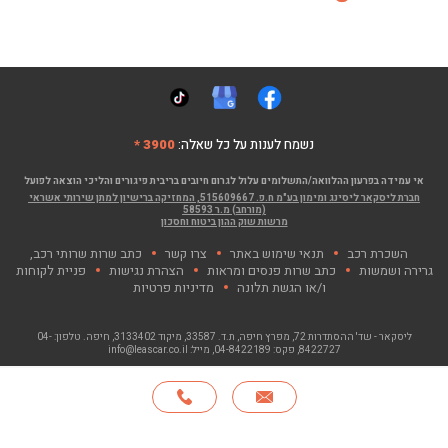
נשמח לענות על כל שאלה:
3900 *
אי עמידה בפרעון ההלוואה/התשלומים עלול לגרום חיובים בריבית פיגורים והליכי הוצאה לפועל
חברת ליסקאר ליסינג ומימון בע"מ ח.פ. 515609667, המחזיקה ברישיון למתן שירותי אשראי
(מורחב) מ.ר 58593
מרשות שוק ההון ביטוח וחסכון
השכרת רכב
תנאי שימוש באתר
צרו קשר
כתב שרות שרותי רכב,
גרירה ושמשות
כתב שרות פנסים ומראות
הצהרת נגישות
פניית לקוחות
ו/או הגשת תלונה
מדיניות פרטיות
ליסקאר - שד' ההסתדרות 72, מפרץ חיפה
, ת.ד. 33587, מיקוד 3133402, חיפה. טלפון:
04-
8422727
, פקס:
04-8422189
, מייל:
info@leascar.co.il
© כל הזכויות שמורות לליסקאר בע"מ 2026
האתר פותח ע"י NGSOFT, קישור יפתח בחלון חדש"
חייגו
*
אודות
סניפים
צרו קשר
English
3900