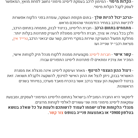
-
הקלות מיסוי
- המימון לרכב בעסקת ליסינג מימוני נחשב לפחת מואץ, המאפשר
בעל עסק-מה יותר כדאי הלוואה בבנק או עסקת ליסינג?
לעסק לקבל הקלות מיסוי.
מימון וליסינג לאוטובוס
-הרכב יכול להיות שלך
- בתום תקופת העסקה, עומדת בפני הלקוח אפשרות
מימון וליסינג למשאית
לרכישת הרכב במחיר הזדמנותי שהוסכם מראש.
-
מתמחים בתחום הרכב
- חברת הליסינג, בניגוד לבנק, מתמחה בתחום הרכב,
יתרונות ליסינג מימוני
ולכן בכל בעיה או צורך, חברת הליסינג מסוגלת להעניק פתרונות בקלות יותר:
ליסינג מימוני או תפעולי
מחלקת תפעול המעניקה שירות במקרי חירום, קשר עם יבואני הרכב,
טרייד אין
,
מציאת רכבי יד שנייה ועו
ליסינג מימוני שאלות נפוצות
ליסינג תפעולי לעסק שלך
-
קשר אישי
-
חברות ליסינג
מקצועיות ממנות ללקוח מנהל תיק לקוחות אישי,
המכיר את צרכיו ומתאים לו פתרונות ליסינג התפורים עבורו.
מה זה ליסינג תפעולי פרטי?
-
ניצול ההון העצמי למינוף
- מאחר ועיסקת ליסינג אינה מנצלת את מסגרת
המסמכים הנדרשים לפני ביצוע עסקת ליסינג
האשראי בבנק, ניתן לנצל את ההון האישי למינוף, להשקעה ולקבלת תשואה. זאת
כיצד לבחור חברת ליסינג
בניגוד להשקעת הון עצמי ברכב אשר בהכרח מאבד מערכו, במיוחד בשנים
הראשונות.
ליסינג מימוני לעסקים
רכב מסחרי קטן לעסק
ליסקאר היא החברה המובילה בישראל בתחום הליסינג המימוני לעסקים, ומבצעת
עסקאות ליסינג מימוני מזה שני עשורים לאלפי לקוחות מרוצים.
ליסינג לרכב מסחרי
מנהלי הלקוחות שלנו ישמחו לעמוד לרשותכם ולענות על כל שאלה בנושא
בטלפון 3900* או באמצעות פנייה בטופס
צור קשר
.
רכב חשמלי בליסינג
רכבים פרטיים חשמליים השוואה
רכבים היברידיים- מבט מעמיק והשוואה בין דגמים מובילים
עמדת טעינה ביתית לרכב חשמלי