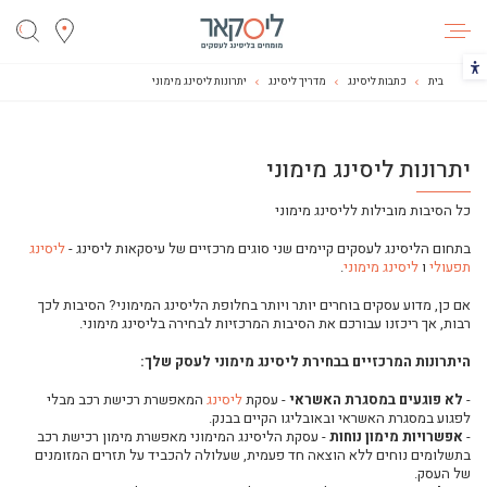
ליסקאר
הכפתור משנה את צבעי הקונטרסט
בית
כתבות ליסינג
מדריך ליסינג
יתרונות ליסינג מימוני
מילון המונחים של תחום הליסינג
יתרונות ליסינג מימוני
ליסינג לעסקים-איך זה עובד?
עסקת ליסינג: כל היתרונות בכיס שלך
כל הסיבות מובילות לליסינג מימוני
האם עסקת ליסינג מתאימה לעסקים קטנים?
בתחום הליסינג לעסקים קיימים שני סוגים מרכזיים של עיסקאות ליסינג -
ליסינג
האם ליסינג לציוד כבד משתלם?
תפעולי
ו
ליסינג מימוני
.
וידאו: פתרונות ליסינג מותאמים לצרכים שלך
אם כן, מדוע עסקים בוחרים יותר ויותר בחלופת הליסינג המימוני? הסיבות לכך
וידאו: האם עסקת הליסינג מתאימה לך?
רבות, אך ריכזנו עבורכם את הסיבות המרכזיות לבחירה בליסינג מימוני.
נקודות למחשבה לפני ביצוע עסקת ליסינג לרכב
היתרונות המרכזיים בבחירת ליסינג מימוני לעסק שלך:
איזו עסקת ליסינג הכי מתאימה לך?
-
לא פוגעים במסגרת האשראי
- עסקת
ליסינג
המאפשרת רכישת רכב מבלי
מה זה ליסינג?
לפגוע במסגרת האשראי ובאובליגו הקיים בבנק.
-
אפשרויות מימון נוחות
- עסקת הליסינג המימוני מאפשרת מימון רכישת רכב
מצא את ההבדלים: ליסינג מימוני מול ליסינג פרטי
בתשלומים נוחים ללא הוצאה חד פעמית, שעלולה להכביד על תזרים המזומנים
תפעול שוטף רכב
של העסק.