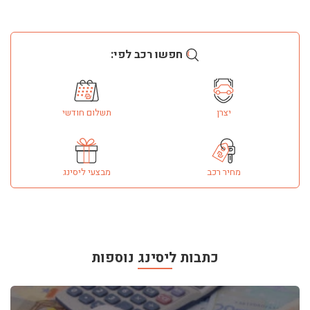
רכבי פלאג-אין היברידיים- PHEV
רכבים חשמליים יד שנייה
חפשו רכב לפי:
כמה עולה להטעין רכב חשמלי?
טנדר עד 3.5 טון: השוואה
ליסינג לחברות
יצרן
תשלום חודשי
רכב מסחרי עד 3.5 טון - השוואה
מחיר רכב
מבצעי ליסינג
כתבות ליסינג נוספות
ליסינג
ליסינג מימוני