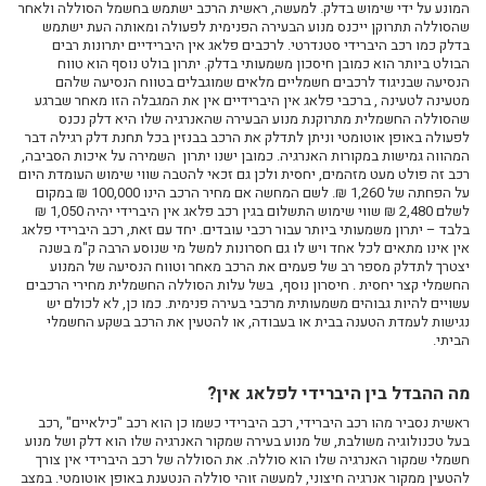
המונע על ידי שימוש בדלק. למעשה, ראשית הרכב ישתמש בחשמל הסוללה ולאחר
בעל עסק-מה יותר כדאי הלוואה בבנק או עסקת ליסינג?
שהסוללה תתרוקן ייכנס מנוע הבעירה הפנימית לפעולה ומאותה העת ישתמש
מימון וליסינג לאוטובוס
בדלק כמו רכב היברידי סטנדרטי. לרכבים פלאג אין היברידיים יתרונות רבים
הבולט ביותר הוא כמובן חיסכון משמעותי בדלק. יתרון בולט נוסף הוא טווח
מימון וליסינג למשאית
הנסיעה שבניגוד לרכבים חשמליים מלאים שמוגבלים בטווח הנסיעה שלהם
יתרונות ליסינג מימוני
מטעינה לטעינה , ברכבי פלאג אין היברידיים אין את המגבלה הזו מאחר שברגע
שהסוללה החשמלית מתרוקנת מנוע הבעירה שהאנרגיה שלו היא דלק נכנס
ליסינג מימוני או תפעולי
לפעולה באופן אוטומטי וניתן לתדלק את הרכב בבנזין בכל תחנת דלק רגילה דבר
המהווה גמישות במקורות האנרגיה. כמובן ישנו יתרון השמירה על איכות הסביבה,
ליסינג מימוני שאלות נפוצות
רכב זה פולט מעט מזהמים, יחסית ולכן גם זכאי להטבה שווי שימוש העומדת היום
ליסינג תפעולי לעסק שלך
על הפחתה של 1,260 ₪. לשם המחשה אם מחיר הרכב הינו 100,000 ₪ במקום
לשלם 2,480 ₪ שווי שימוש התשלום בגין רכב פלאג אין היברידי יהיה 1,050 ₪
מה זה ליסינג תפעולי פרטי?
בלבד – יתרון משמעותי ביותר עבור רכבי עובדים. יחד עם זאת, רכב היברידי פלאג
אין אינו מתאים לכל אחד ויש לו גם חסרונות למשל מי שנוסע הרבה ק"מ בשנה
המסמכים הנדרשים לפני ביצוע עסקת ליסינג
יצטרך לתדלק מספר רב של פעמים את הרכב מאחר וטווח הנסיעה של המנוע
כיצד לבחור חברת ליסינג
החשמלי קצר יחסית . חיסרון נוסף, בשל עלות הסוללה החשמלית מחירי הרכבים
עשויים להיות גבוהים משמעותית מרכבי בעירה פנימית. כמו כן, לא לכולם יש
ליסינג מימוני לעסקים
נגישות לעמדת הטענה בבית או בעבודה, או להטעין את הרכב בשקע החשמלי
רכב מסחרי קטן לעסק
הביתי.
ליסינג לרכב מסחרי
מה ההבדל בין היברידי לפלאג אין?
רכב חשמלי בליסינג
ראשית נסביר מהו רכב היברידי, רכב היברידי כשמו כן הוא רכב "כילאיים" ,רכב
רכבים פרטיים חשמליים השוואה
בעל טכנולוגיה משולבת, של מנוע בעירה שמקור האנרגיה שלו הוא דלק ושל מנוע
רכבים היברידיים- מבט מעמיק והשוואה בין דגמים מובילים
חשמלי שמקור האנרגיה שלו הוא סוללה. את הסוללה של רכב היברידי אין צורך
להטעין ממקור אנרגיה חיצוני, למעשה זוהי סוללה הנטענת באופן אוטומטי. במצב
עמדת טעינה ביתית לרכב חשמלי