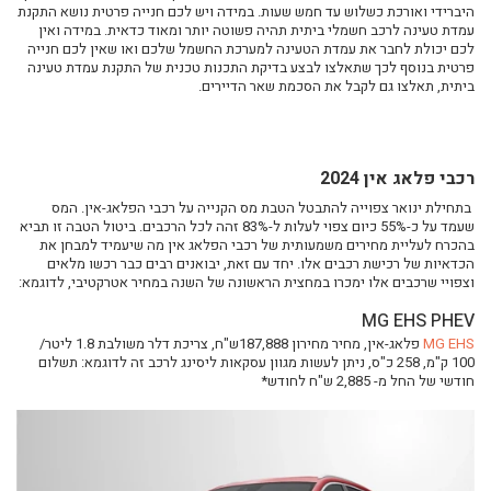
היברידי ואורכת כשלוש עד חמש שעות. במידה ויש לכם חנייה פרטית נושא התקנת
עמדת טעינה לרכב חשמלי ביתית תהיה פשוטה יותר ומאוד כדאית. במידה ואין
לכם יכולת לחבר את עמדת הטעינה למערכת החשמל שלכם ואו שאין לכם חנייה
פרטית בנוסף לכך שתאלצו לבצע בדיקת התכנות טכנית של התקנת עמדת טעינה
ביתית, תאלצו גם לקבל את הסכמת שאר הדיירים.
רכבי פלאג אין 2024
בתחילת ינואר צפוייה להתבטל הטבת מס הקנייה על רכבי הפלאג-אין. המס
שעמד על כ-55% כיום צפוי לעלות ל-83% זהה לכל הרכבים. ביטול הטבה זו תביא
בהכרח לעליית מחירים משמעותית של רכבי הפלאג אין מה שיעמיד למבחן את
הכדאיות של רכישת רכבים אלו. יחד עם זאת, יבואנים רבים כבר רכשו מלאים
וצפויי שרכבים אלו ימכרו במחצית הראשונה של השנה במחיר אטרקטיבי, לדוגמא:
MG EHS PHEV
MG EHS
פלאג-אין, מחיר מחירון 187,888ש"ח, צריכת דלר משולבת 1.8 ליטר/
100 ק"מ, 258 כ"ס, ניתן לעשות מגוון עסקאות ליסינג לרכב זה לדוגמא: תשלום
חודשי של החל מ- 2,885 ש"ח לחודש*