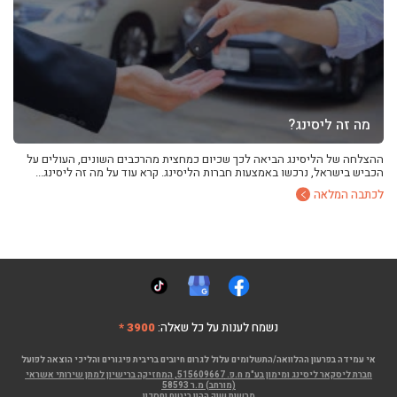
מה זה ליסינג?
ההצלחה של הליסינג הביאה לכך שכיום כמחצית מהרכבים השונים, העולים על
הכביש בישראל, נרכשו באמצעות חברות הליסינג. קרא עוד על מה זה ליסינג...
לכתבה המלאה
נשמח לענות על כל שאלה:
3900 *
אי עמידה בפרעון ההלוואה/התשלומים עלול לגרום חיובים בריבית פיגורים והליכי הוצאה לפועל
חברת ליסקאר ליסינג ומימון בע"מ ח.פ. 515609667, המחזיקה ברישיון למתן שירותי אשראי
(מורחב) מ.ר 58593
מרשות שוק ההון ביטוח וחסכון