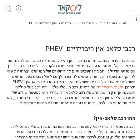
ליסקאר
הכפתור משנה את צבעי הקונטרסט
בית
כתבות ליסינג
מדריך ליסינג
רכבי פלאג-אין היברידיים- PHEV
מילון המונחים של תחום הליסינג
רכבי פלאג-אין היברידיים- PHEV
ליסינג לעסקים-איך זה עובד?
עסקת ליסינג: כל היתרונות בכיס שלך
המהפכה הירוקה בתעשיית הרכב כבר כאן והיא שוטפת את כבישי העולם וגם את
האם עסקת ליסינג מתאימה לעסקים קטנים?
כבישי ישראל . מנועי הבעירה הפנימית שהיו מנת חלקם של כל הרכבים בעבר בין
אם מנועי הדיזל או הבנזין נחשבים היום לדור הקודם של המנועים. ובמהירות שאין
האם ליסינג לציוד כבד משתלם?
לה תקדים, בענף הרכב, אנו נחשפים להיצע הולך וגדל של רכבים בעלי מנועים
חשמליים מלאים ושל רכבים חשמליים היברידיים- המכונים פלאג אין - PHEV
וידאו: פתרונות ליסינג מותאמים לצרכים שלך
וכמובן
רכבים היברידיים
מסורתיים. רכב חשמלי מלא – זהו רכב בעל סוללה
וידאו: האם עסקת הליסינג מתאימה לך?
הנטענת אך ורק מרשת החשמל. רכב פלאג אין היברידי, הוא למעשה שילוב של
מנוע חשמלי הנטען מרשת החשמל ומנוע בנזין היברידי ורכב היברידי מסורתי, זהו
נקודות למחשבה לפני ביצוע עסקת ליסינג לרכב
רכב עם הנעה משולבת של מנוע בעירה פנימית וסוללה הנטענת עצמאית.
איזו עסקת ליסינג הכי מתאימה לך?
מה זה ליסינג?
מהו רכב פלאג-אין?
מצא את ההבדלים: ליסינג מימוני מול ליסינג פרטי
רכב פלאג-אין היברידי הוא למעשה רכב בעל מערכת הנעה חשמלית שהסוללה
שלה ניתנת לטעינה על ידי חיבור לרשת החשמל, בדומה לרכבים בעלי הנעה
תפעול שוטף רכב
חשמלית מלאה, ובנוסף, לרכבי הפלאג-אין יש גם מנוע בעירה פנימי היברידי