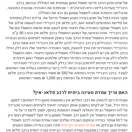
של שיוט מנוע הרכב מייצר חשמל וטוען עצמאית את הסוללה ובנוסף, ברכב
היברידי מערכת בלימה היא רגנרטיבית – שהופכת את האנרגיה שנוצרת כתוצאה
רכבי פלאג-אין היברידיים- PHEV
מהבלימה והופכת אותה לחשמל שטוען גם הוא את הסוללה.
רכבים חשמליים יד שנייה
מקור הכוח כפול של מנוע בעירה ומנוע חשמלי מייעל את צריכת הדלק ומפחית
את פליטת המזהמים.לעומת זאת, רכב פלאג אין היברידי הוא למעשה שילוב של
כמה עולה להטעין רכב חשמלי?
רכב חשמלי שמקור האנרגיה שלו חיצוני שיש לטעון אותו מרשת החשמל וגם של
טנדר עד 3.5 טון: השוואה
רכב היברידי. טווח הנסיעה של המנוע החשמלי ברכב פלאג-אין הוא כ 50 ק"מ.
ברגע שאנרגיית החשמל נגמרת הרכב עובר באופן אוטומטי לשימוש במנוע הבעירה
ליסינג לחברות
ההיברידי. ההבדלים בין רכב היברידי לרכב פלאג אין היברידי הוא שאת הרכב
ההיברידי הסטנדרטי אין צורך להטעין, מקור האנרגיה החיצוני שלו הוא דלק ואילו
רכב מסחרי עד 3.5 טון - השוואה
ברכב פלאג-אין יש להטעין את הסוללה חשמלית ממקור חיצוני- רשת החשמל
ולמלא דלק עבור מנוע הבעירה הפנימי השילוב שלמנוע חשמלי נטען חיצונית
ומנוע היברידי תורמת לחיסכון גבוה יותר בדלק לעומת רכב היברידי סטנדרטי.
לשני סוגי הרכבים יש היום הטבה הבאה לידי ביטוי בהפחתה בעלות שווי השימוש
לעובד. ברכב היברידי תהיה הפחתה של 530 ₪ משווי השימוש ואילו ברכב פלאג
אין ההטבה גבוהה יותר ועומדת על הפחתה בסך 1,050 ₪ משווי השימוש.
האם צריך עמדת טעינה ביתית לרכב פלאג-אין?
עקרונית ניתן להטעין את רכבי הפלאג אין באמצעות מטען נייד המתחבר לשקע
ביתי רגיל, אבל יש לקחת בחשבון שזמן הטעינה יתארך ולעיתים הטעינה מכבידה
על לוח החשמל הביתי ותאלצו לעשות התאמות בנוסף, חשוב לדעת כי על פי
הנחיות רשות החשמל אין לטעון רכב חשמלי משקע ביתי מעל לשעתיים רצוף ורק
עד ל 10אמפר. במידה ובמקום העבודה שלכם ישנה עמדת טעינה לרכב חשמלי
המיועדת עבורכם, אז
עמדת הטעינה הביתית
אינה חובה במידה ואתם נוסעים
יחסית מעט. טעינה באמצעות עמדת הטעינה הביתית קצרה יחסית ברכב פלאג אין