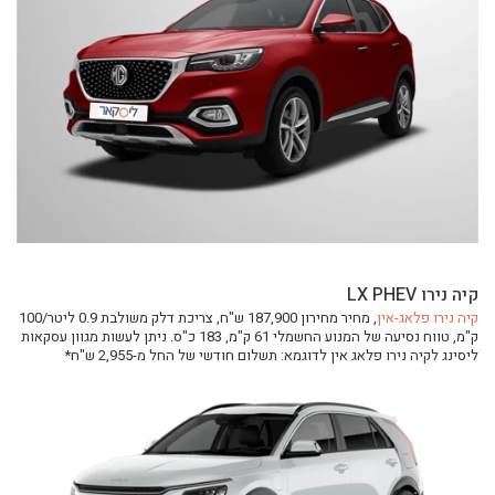
ליסינג
ליסינג מימוני
ליסינג תפעולי
ליסינג פרטי
השכרת רכב
חפשו רכב בקטלוג
מכירת רכבים
כתבות ליסינג
קיה נירו LX PHEV
קיה נירו פלאג-אין
, מחיר מחירון 187,900 ש"ח, צריכת דלק משולבת 0.9 ליטר/100
ק"מ, טווח נסיעה של המנוע החשמלי 61 ק"מ, 183 כ"ס. ניתן לעשות מגוון עסקאות
ליסינג לקיה נירו פלאג אין לדוגמא: תשלום חודשי של החל מ-2,955 ש"ח*