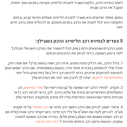
לאחר בחירת הרכב, הלקוח מעביר לחברת הליסינג מקדמה בסכום נמוך יחסית,
ליסינג עסקי ולעצמאים – פתרון אחד שמתאים לכולם
ומקבל את הרכב שבחר.
האם משתלם לעשות ליסינג תפעולי על רכבים בארץ?
במשך מספר חודשים הוא מעביר לחברת הליסינג תשלום חודשי קבוע, ובתום
עוסק מורשה? בעל חברה בע"מ? הנה 5 סיבות לעשות ליסינג תפעולי עבור העסק שלך
התקופה הוא יכול לקנות את הרכב בסכום מוסכם, או להחליף אותו ברכב חדש
יותר.
4 רכבי יוקרה מומלצים שכדאי לכם להכיר
איך השכרת רכב שונה מליסינג לטווח ארוך?
5 צעדים לבחירת רכב הליסינג הנכון בשבילך:
איך לבחור את פתרון הרכב המשתלם ביותר לעסק שלך
מגוון הרכבים שנמצאים היום בשוק יכול להשאיר את הצרכן הישראלי מבולבל.
השוואת מסלולי רכב חכמים שיכולים לחסוך אלפי שקלים בשנה
לפני ביצוע העסקה, כדאי לבחון את ההיבטים הבאים:
כל מה שעסק צריך לדעת לפני קבלת החלטה על תפעול וניהול צי רכב
1. גודל הרכב, סוג הדלק ונפח המנוע: איזה רכב אתה באמת צריך? אם אתה רווק,
פתרונות רכב מתקדמים לעסקים – איך לבחור את המודל שמתאים לפעילות שלך
תוכל אולי להסתפק במכונית סופר מיני, במקום במשפחתית. אם הרכב ישמש אותך
לנסיעות למרחקים ארוכים, כדאי לרכוש רכב דיזל בעל נפח מנוע גדול יותר.
השוואה בין דרכי מימון שונות לרכב – מה חשוב לדעת לפני שמחליטים
המומחים של ליסקאר
יעזרו לך להבין טוב יותר את הצרכים שלך.
ניהול צי רכב לעסקים - איך לחסוך זמן וכסף
2. תקציב: למחיר הרכב יש השפעה על קבוצת רישוי ועל
שווי השימוש
, וכן
איך לבחור רכב חשמלי שמתאים גם לתדמית וגם לתקציב
התשלומים החודשיים הם נגזרת של עלות הרכב. לכן, כדאי לבחור רכב כדאי
מבחינת מיסוי ושההוצאה החודשית עליו לא תחרוג מהתקציב החודשי שלך.
פתרונות תחבורה גמישים לעובדים ולמנהלים
ניהול חכם של רכב פרטי או עסקי בעולם משתנה
3. מיסוי: חשוב לבדוק אם הרכב נחשב רכב פרטי או
רכב מסחרי
על פי תקנות
מע"מ. לא ניתן לקזז את המע"מ על כלי רכב פרטי, וואן יוקרתי ורכב שטח (אלא אם
איך לבחור פתרון רכישת רכב שמתאים לצרכים האישיים והעסקיים שלכם
כן רכב השטח משמש את העסק באופן מלא). במידה שהרכב משמש למטרה
ניהול אנרגיה בעידן הרכב החשמלי – חיסכון, שליטה ונוחות
עסקית, הוצאות מימון רכב והפחת מוכרות ל
ניכוי מס הכנסה
.