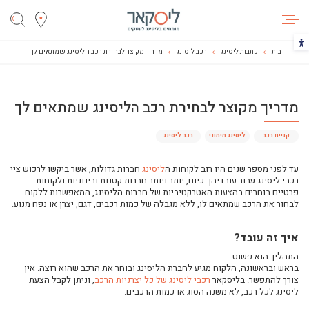
ליסקאר
הכפתור משנה את צבעי הקונטרסט
בית
כתבות ליסינג
רכב ליסינג
מדריך מקוצר לבחירת רכב הליסינג שמתאים לך
מדריך מקוצר לבחירת רכב הליסינג שמתאים לך
מדריך מקוצר לבחירת רכב הליסינג שמתאים לך
רכב לעסק: רכב פרטי או רכב מסחרי?
קניית רכב
ליסינג מימוני
רכב ליסינג
רכבי ליסינג
וידאו: ליסינג רכב מסחרי או רכב פרטי
עד לפני מספר שנים היו רוב לקוחות ה
ליסינג
חברות גדולות, אשר ביקשו לרכוש ציי
רכבי ליסינג עבור עובדיהן. כיום, יותר ויותר חברות קטנות ובינוניות ולקוחות
ליסינג לעצמאיים - מה מוכר לצורך ניכוי מס?
פרטיים בוחרים בהצעות האטרקטיביות של חברות הליסינג, המאפשרות ללקוח
לבחור את הרכב שמתאים לו, ללא מגבלה של כמות רכבים, דגם, יצרן או נפח מנוע.
2024-לאן נסע שוק הרכב
ליסינג רכבי יוקרה יד שניה: האם זה כדאי לכם?
איך זה עובד?
השכרת רכב יוקרה: כך תבחרו נכון את הרכב הבא שלכם
התהליך הוא פשוט.
איזה רכב עבודה בליסינג מומלץ יותר: טויוטה או סוזוקי?
בראש ובראשונה, הלקוח מגיע לחברת הליסינג ובוחר את הרכב שהוא רוצה. אין
צורך להתפשר. בליסקאר
רכבי ליסינג של כל יצרניות הרכב
, וניתן לקבל הצעת
ליסינג לרכב יוקרה היברידי או לרכב יוקרה חשמלי?
ליסינג לכל רכב, לא משנה הסוג או כמות הרכבים.
ההבדל בין ליסינג תפעולי לליסינג פרטי ומה הכי מתאים לכם?