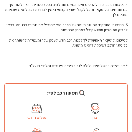
רכב חשמלי: פתרון תחבורה חכם לעסק או למשפחה
4. איכות הרכב: כדי להחליט אילו דגמים מומלצים בכל קטגוריה - רצוי להתייעץ
עם מומחים. בליסקאר תוכל לקבל ייעוץ מקצועי ואמין לבחירת רכב ליסינג שבאמת
המדריך לקבלת החלטה נכונה כשנכנסים לעולם הרכב החדש
מתאים לך.
כך תנהלו הוצאות רכב בצורה חכמה ויעילה
5. בטיחות: התפקיד החשוב ביותר של הרכב הוא להוביל את נוסעיו בבטחה. כדאי
פתרונות מתקדמים לניידות בעולם העסקי המודרני
לבדוק את הציון שהוא קיבל במבחן הבטיחות.
איך עסקים יכולים לחסוך בעלויות תחבורה לאורך זמן
לסיכום, ליסקאר מאפשרת לך לקנות רכב חדש לעסק שלך ומעמידה לרשותך את
המגמות שמשנות את עולם התחבורה בשנים האחרונות
כל סוגי הרכב לעיסקת ליסינג מימוני.
איך לבחור את המסלול הנכון לשימוש ברכב בלי להסתבך
מה חשוב לבדוק לפני שמתחייבים להסכם רכב
* אי עמידה בתשלומים עלולה לגרור ריבית פיגורים והליכי הוצל"פ
כך תשלבו טכנולוגיה חכמה בשגרת הנהיגה שלכם
היתרונות של פתרונות תחבורה גמישים בעידן החדש
איך להתאים את הרכב לצרכים האישיים או העסקיים שלכם
טעויות נפוצות בבחירת פתרונות תחבורה ואיך להימנע מהן
חפשו רכב לפי:
הדרך החכמה לשלב בין נוחות, עלות וביצועים בעולם הרכב
איך לתכנן נכון את המעבר לפתרונות תחבורה מתקדמים
מה הופך פתרון תחבורה למשתלם באמת לאורך זמן
יצרן
תשלום חודשי
איך לבחור את מסלול הליסינג שמתאים לשלב שבו העסק שלכם נמצא
כך תנהלו צי רכבים בצורה חכמה ותחסכו בעלויות לאורך זמן