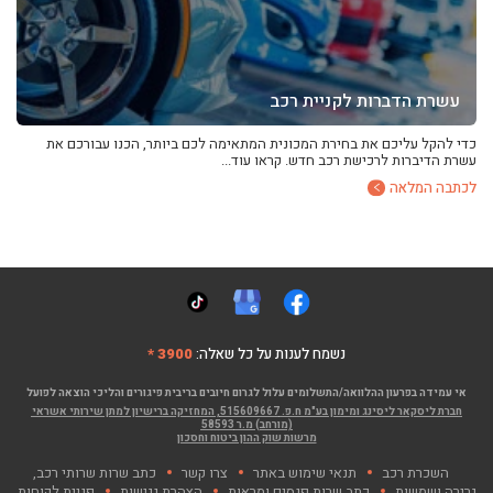
עשרת הדברות לקניית רכב
כדי להקל עליכם את בחירת המכונית המתאימה לכם ביותר, הכנו עבורכם את
עשרת הדיברות לרכישת רכב חדש. קראו עוד...
לכתבה המלאה
נשמח לענות על כל שאלה:
3900 *
אי עמידה בפרעון ההלוואה/התשלומים עלול לגרום חיובים בריבית פיגורים והליכי הוצאה לפועל
חברת ליסקאר ליסינג ומימון בע"מ ח.פ. 515609667, המחזיקה ברישיון למתן שירותי אשראי
(מורחב) מ.ר 58593
מרשות שוק ההון ביטוח וחסכון
השכרת רכב
תנאי שימוש באתר
צרו קשר
כתב שרות שרותי רכב,
גרירה ושמשות
כתב שרות פנסים ומראות
הצהרת נגישות
פניית לקוחות